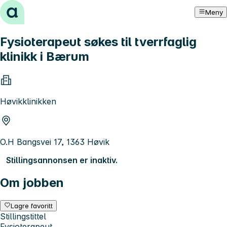
Hopp til innhold
Meny
Fysioterapeut søkes til tverrfaglig
klinikk i Bærum
Høvikklinikken
O.H Bangsvei 17, 1363 Høvik
Stillingsannonsen er inaktiv.
Om jobben
Lagre favoritt
Stillingstittel
Fysioterapeut