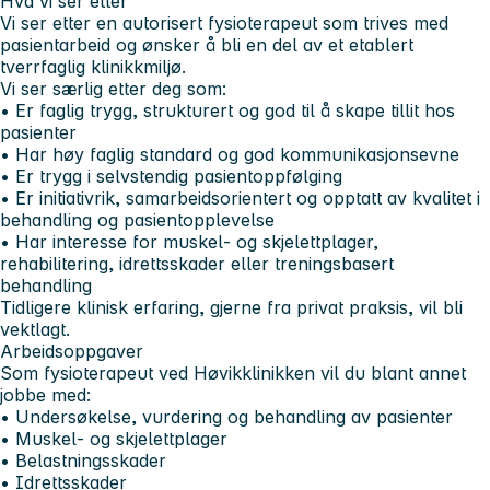
Hva vi ser etter
Vi ser etter en autorisert fysioterapeut som trives med
pasientarbeid og ønsker å bli en del av et etablert
tverrfaglig klinikkmiljø.
Vi ser særlig etter deg som:
• Er faglig trygg, strukturert og god til å skape tillit hos
pasienter
• Har høy faglig standard og god kommunikasjonsevne
• Er trygg i selvstendig pasientoppfølging
• Er initiativrik, samarbeidsorientert og opptatt av kvalitet i
behandling og pasientopplevelse
• Har interesse for muskel- og skjelettplager,
rehabilitering, idrettsskader eller treningsbasert
behandling
Tidligere klinisk erfaring, gjerne fra privat praksis, vil bli
vektlagt.
Arbeidsoppgaver
Som fysioterapeut ved Høvikklinikken vil du blant annet
jobbe med:
• Undersøkelse, vurdering og behandling av pasienter
• Muskel- og skjelettplager
• Belastningsskader
• Idrettsskader