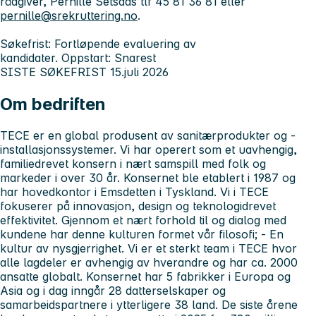
rådgiver, Pernille Setsaas tlf 45 81 36 81 eller
pernille@srekruttering.no
.
Søkefrist:
Fortløpende evaluering av
kandidater.
Oppstart:
Snarest
SISTE SØKEFRIST 15.juli 2026
Om bedriften
TECE er en global produsent av sanitærprodukter og -
installasjonssystemer. Vi har operert som et uavhengig,
familiedrevet konsern i nært samspill med folk og
markeder i over 30 år. Konsernet ble etablert i 1987 og
har hovedkontor i Emsdetten i Tyskland. Vi i TECE
fokuserer på innovasjon, design og teknologidrevet
effektivitet. Gjennom et nært forhold til og dialog med
kundene har denne kulturen formet vår filosofi; - En
kultur av nysgjerrighet. Vi er et sterkt team i TECE hvor
alle lagdeler er avhengig av hverandre og har ca. 2000
ansatte globalt. Konsernet har 5 fabrikker i Europa og
Asia og i dag inngår 28 datterselskaper og
samarbeidspartnere i ytterligere 38 land. De siste årene