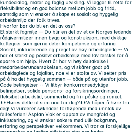
kundedialog, møter og faglig utvikling. Vi legger til rette for
fleksibilitet og en god balanse mellom jobb og fritid,
samtidig som vi ønsker å skape et sosialt og hyggelig
arbeidsmiljø der folk trives.
Hvorfor bør du bli en del av oss?
Et sterkt fagmiljø -- Du blir en del av et av Norges ledende
rådgivermiljøer innen bygg og konstruksjon, med dyktige
kollegaer som gjerne deler kompetanse og erfaring.
Sosialt, inkluderende og preget av høy arbeidsglede -- Vi
har et sterkt og positivt arbeidsmiljø med lav terskel for å
spørre om hjelp. Hvert år har vi høy deltakelse i
medarbeiderundersøkelsen, og vi skårer godt på
arbeidsglede og lojalitet, noe vi er stolte av. Vi setter pris
på å ha det hyggelig sammen -- både på og utenfor jobb.
Gode betingelser -- Vi tilbyr konkurransedyktige
betingelser, solide pensjons- og forsikringsordninger,
fleksibel arbeidstid, sommertid og fri i påske og romjul.
**Høres dette ut som noe for deg?**Vi håper å høre fra
deg! Vi vurderer søknader fortløpende med unntak av
fellesferien! Asplan Viak er opptatt av mangfold og
inkludering, og vi ønsker søkere med ulik bakgrunn,
erfaring og perspektiver velkommen. Vi tror at forskjellige
mennesker og faglige ståsteder gjør oss bedre.