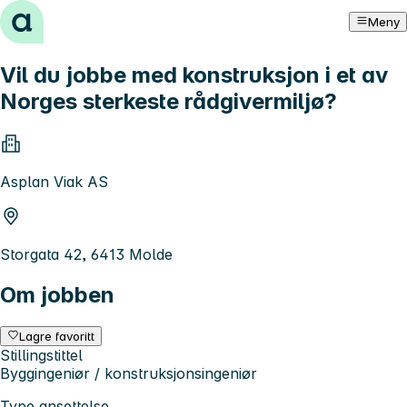
Hopp til innhold
Meny
Vil du jobbe med konstruksjon i et av
Norges sterkeste rådgivermiljø?
Asplan Viak AS
Storgata 42, 6413 Molde
Om jobben
Lagre favoritt
Stillingstittel
Byggingeniør / konstruksjonsingeniør
Type ansettelse