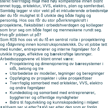
sterkt tverrfaglig miljø med høy kompetanse innen blant
annet bygg, arkitektur, VVS, elektro, plan og samferdsel.
Samtidig legger vi stor vekt på et inkluderende arbeidsmiljø
der du får mulighet til å utvikle deg både faglig og
personlig. Hos oss får du stor påvirkningskraft i
prosjektene, fleksibilitet i arbeidshverdagen og kollegaer
som bryr seg om både faget og menneskene rundt seg.
Hva går jobben ut på?
Som RIB hos oss vil du få en sentral rolle i prosjektering
og rådgivning innen konstruksjonsteknikk. Du vil jobbe tett
med kunder, entreprenører og interne fagmiljøer for å
utvikle trygge, effektive og bærekraftige løsninger.
Arbeidsoppgavene vil blant annet være:
Prosjektering og dimensjonering av bæresystemer i
stål, betong og tre
Utarbeidelse av modeller, tegninger og beregninger
Oppfølging av prosjekter i ulike prosjektfaser
Tverrfaglig samarbeid med arkitekter, VVS, elektro
og andre fagmiljøer
Kundedialog og samarbeid med entreprenører,
byggherrer og offentlige myndigheter
Bidra til fagutvikling og kunnskapsdeling i miljøet
**Hvem ser vi etter?**Vi ser etter deg som er faglig