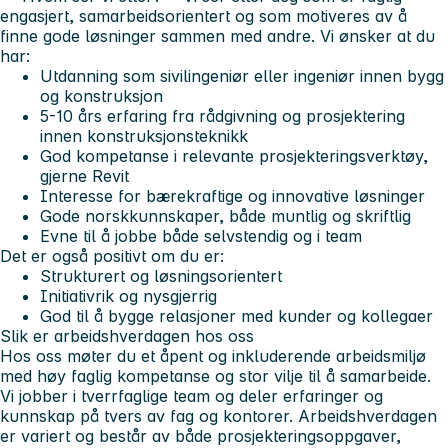
engasjert, samarbeidsorientert og som motiveres av å
finne gode løsninger sammen med andre. Vi ønsker at du
har:
Utdanning som sivilingeniør eller ingeniør innen bygg
og konstruksjon
5-10 års erfaring fra rådgivning og prosjektering
innen konstruksjonsteknikk
God kompetanse i relevante prosjekteringsverktøy,
gjerne Revit
Interesse for bærekraftige og innovative løsninger
Gode norskkunnskaper, både muntlig og skriftlig
Evne til å jobbe både selvstendig og i team
Det er også positivt om du er:
Strukturert og løsningsorientert
Initiativrik og nysgjerrig
God til å bygge relasjoner med kunder og kollegaer
Slik er arbeidshverdagen hos oss
Hos oss møter du et åpent og inkluderende arbeidsmiljø
med høy faglig kompetanse og stor vilje til å samarbeide.
Vi jobber i tverrfaglige team og deler erfaringer og
kunnskap på tvers av fag og kontorer. Arbeidshverdagen
er variert og består av både prosjekteringsoppgaver,