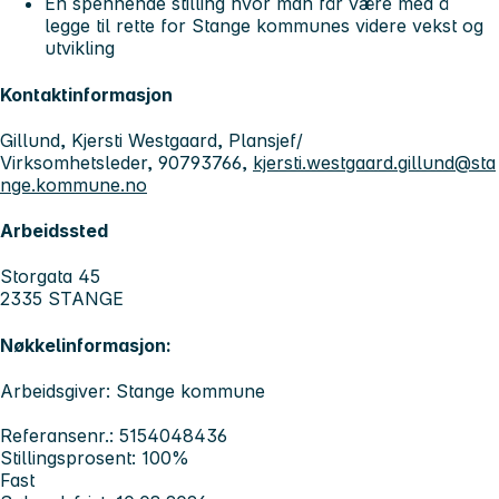
En spennende stilling hvor man får være med å
legge til rette for Stange kommunes videre vekst og
utvikling
Kontaktinformasjon
Gillund, Kjersti Westgaard, Plansjef/
Virksomhetsleder, 90793766,
kjersti.westgaard.gillund@sta
nge.kommune.no
Arbeidssted
Storgata 45
2335 STANGE
Nøkkelinformasjon:
Arbeidsgiver: Stange kommune
Referansenr.: 5154048436
Stillingsprosent: 100%
Fast