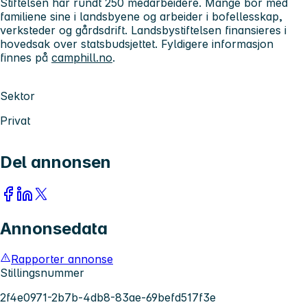
Stiftelsen har rundt 250 medarbeidere. Mange bor med
familiene sine i landsbyene og arbeider i bofellesskap,
verksteder og gårdsdrift. Landsbystiftelsen finansieres i
hovedsak over statsbudsjettet. Fyldigere informasjon
finnes på
camphill.no
.
Sektor
Privat
Del annonsen
Annonsedata
Rapporter annonse
Stillingsnummer
2f4e0971-2b7b-4db8-83ae-69befd517f3e