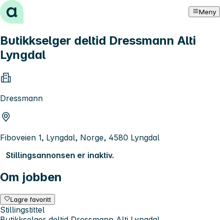
Hopp til innhold
Meny
Butikkselger deltid Dressmann Alti
Lyngdal
Dressmann
Fiboveien 1, Lyngdal, Norge, 4580 Lyngdal
Stillingsannonsen er inaktiv.
Om jobben
Lagre favoritt
Stillingstittel
Butikkselger deltid Dressmann Alti Lyngdal