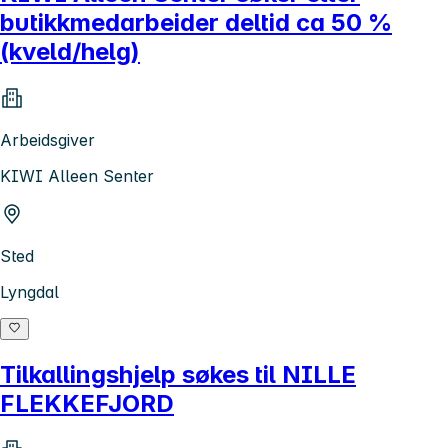
butikkmedarbeider deltid ca 50 %
(kveld/helg)
Arbeidsgiver
KIWI Alleen Senter
Sted
Lyngdal
Tilkallingshjelp søkes til NILLE
FLEKKEFJORD