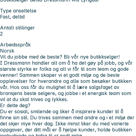
Type ansettelse
Fast, deltid
Antall stillinger
2
Arbeidsspråk
Norsk
Vil du jobbe med de beste? Bli vår nye butikkselger!
I Dressmann handler alt om å ha det gøy på jobb, og vår
største styrke er folka og alt vi får til som team og gode
venner! Sammen skaper vi et godt miljø og de beste
opplevelser for hverandre og alle som besøker butikken
vår. Hos oss får du mulighet til å lære salgsfaget av
bransjens beste selgere, og jobbe i et energisk team som
vil at du skal trives og lykkes.
Er dette deg?
Du er sosial, smilende og liker å inspirere kunder til å
finne sin stil. Du trives sammen med andre og i et miljø der
det skjer mye hver dag. Ikke minst liker du med varierte
oppgaver, der ditt mål er å hjelpe kunder, holde butikken
innbydende og bidra til et godt miljø.