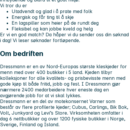
Vi tror du er
Utadvendt og glad i å prate med folk
Energisk og får ting til å skje
En lagspiller som heier på de rundt deg
Fleksibel og kan jobbe kveld og helg
Er vi en god match? Da håper vi du sender oss din søknad
i dag! Vi leser søknader fortløpende.
Om bedriften
Dressmann er en av Nord-Europas største kleskjeder for
menn med over 400 butikker i 5 land. Kjeden tilbyr
kolleksjoner for alle kvalitets- og prisbevisste menn med
gode kjøp til både fritid, jobb og fest. I Dressmann gjør
nærmere 2400 medarbeidere hver eneste dag en
avgjørende jobb for at vi skal lykkes.
Dressmann er en del av motekonsernet Varner som
består av flere profilerte kjeder; Cubus, Carlings, Bik Bok,
Volt, Junkyard og Levi’s Store. Virksomheten omfatter i
dag 6 nettbutikker og over 1200 fysiske butikker i Norge,
Sverige, Finland og Island.