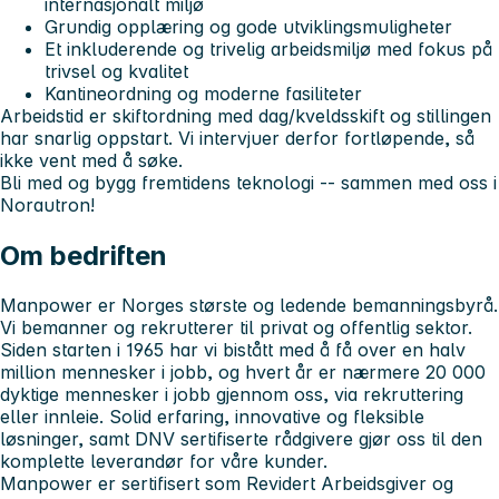
internasjonalt miljø
Grundig opplæring og gode utviklingsmuligheter
Et inkluderende og trivelig arbeidsmiljø med fokus på
trivsel og kvalitet
Kantineordning og moderne fasiliteter
Arbeidstid er skiftordning med dag/kveldsskift og stillingen
har snarlig oppstart. Vi intervjuer derfor fortløpende, så
ikke vent med å søke.
Bli med og bygg fremtidens teknologi -- sammen med oss i
Norautron!
Om bedriften
Manpower er Norges største og ledende bemanningsbyrå.
Vi bemanner og rekrutterer til privat og offentlig sektor.
Siden starten i 1965 har vi bistått med å få over en halv
million mennesker i jobb, og hvert år er nærmere 20 000
dyktige mennesker i jobb gjennom oss, via rekruttering
eller innleie. Solid erfaring, innovative og fleksible
løsninger, samt DNV sertifiserte rådgivere gjør oss til den
komplette leverandør for våre kunder.
Manpower er sertifisert som Revidert Arbeidsgiver og