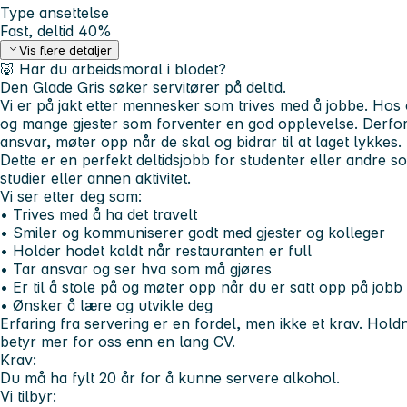
Type ansettelse
Fast, deltid 40%
Vis flere detaljer
🐷 Har du arbeidsmoral i blodet?
Den Glade Gris søker servitører på deltid.
Vi er på jakt etter mennesker som trives med å jobbe. Hos 
og mange gjester som forventer en god opplevelse. Derfor 
ansvar, møter opp når de skal og bidrar til at laget lykkes.
Dette er en perfekt deltidsjobb for studenter eller andre 
studier eller annen aktivitet.
Vi ser etter deg som:
• Trives med å ha det travelt
• Smiler og kommuniserer godt med gjester og kolleger
• Holder hodet kaldt når restauranten er full
• Tar ansvar og ser hva som må gjøres
• Er til å stole på og møter opp når du er satt opp på jobb
• Ønsker å lære og utvikle deg
Erfaring fra servering er en fordel, men ikke et krav. Holdni
betyr mer for oss enn en lang CV.
Krav:
Du må ha fylt 20 år for å kunne servere alkohol.
Vi tilbyr: