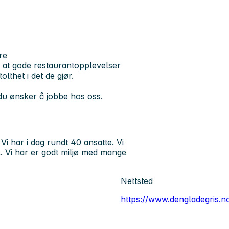
re
et at gode restaurantopplevelser
thet i det de gjør.
 du ønsker å jobbe hos oss.
i har i dag rundt 40 ansatte. Vi
l. Vi har er godt miljø med mange
Nettsted
https://www.dengladegris.n