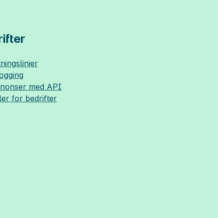
ifter
ningslinjer
logging
nnonser med API
ler for bedrifter