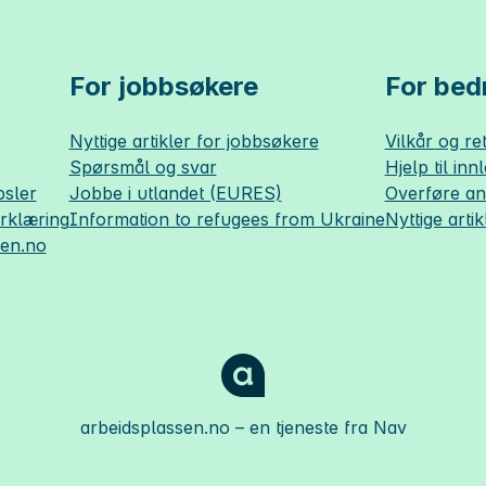
For jobbsøkere
For bedr
Nyttige artikler for jobbsøkere
Vilkår og ret
Spørsmål og svar
Hjelp til inn
sler
Jobbe i utlandet (EURES)
Overføre a
erklæring
Information to refugees from Ukraine
Nyttige artik
sen.no
arbeidsplassen.no
– en tjeneste fra Nav