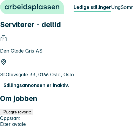
Hopp til innhold
Ledige stillinger
Ung
Somm
Servitører - deltid
Den Glade Gris AS
St.Olavsgate 33, 0166 Oslo, Oslo
Stillingsannonsen er inaktiv.
Om jobben
Lagre favoritt
Oppstart
Etter avtale