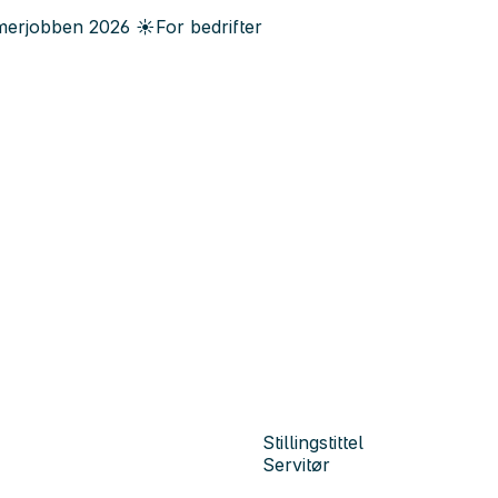
erjobben
2026
☀️
For bedrifter
Stillingstittel
Servitør