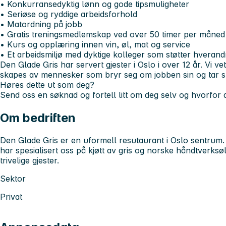
• Konkurransedyktig lønn og gode tipsmuligheter
• Seriøse og ryddige arbeidsforhold
• Matordning på jobb
• Gratis treningsmedlemskap ved over 50 timer per måned
• Kurs og opplæring innen vin, øl, mat og service
• Et arbeidsmiljø med dyktige kolleger som støtter hverand
Den Glade Gris har servert gjester i Oslo i over 12 år. Vi v
skapes av mennesker som bryr seg om jobben sin og tar stol
Høres dette ut som deg?
Send oss en søknad og fortell litt om deg selv og hvorfor
Om bedriften
Den Glade Gris er en uformell resutaurant i Oslo sentrum. V
har spesialisert oss på kjøtt av gris og norske håndtverksø
trivelige gjester.
Sektor
Privat