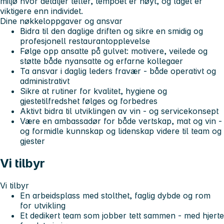
miljø hvor detaljer teller, tempoet er høyt, og laget er
viktigere enn individet.
Dine nøkkeloppgaver og ansvar
Bidra til den daglige driften og sikre en smidig og
profesjonell restaurantopplevelse
Følge opp ansatte på gulvet: motivere, veilede og
støtte både nyansatte og erfarne kollegaer
Ta ansvar i daglig leders fravær - både operativt og
administrativt
Sikre at rutiner for kvalitet, hygiene og
gjestetilfredshet følges og forbedres
Aktivt bidra til utviklingen av vin - og servicekonsept
Være en ambassadør for både vertskap, mat og vin -
og formidle kunnskap og lidenskap videre til team og
gjester
Vi tilbyr
Vi tilbyr
En arbeidsplass med stolthet, faglig dybde og rom
for utvikling
Et dedikert team som jobber tett sammen - med hjerte