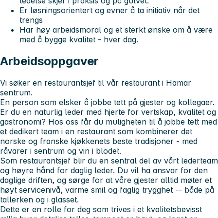
ledelse skjer i praksis og på gulvet.
Er løsningsorientert og evner å ta initiativ når det
trengs
Har høy arbeidsmoral og et sterkt ønske om å være
med å bygge kvalitet - hver dag.
Arbeidsoppgaver
Vi søker en restaurantsjef til vår restaurant i Hamar
sentrum.
En person som elsker å jobbe tett på gjester og kollegaer.
Er du en naturlig leder med hjerte for vertskap, kvalitet og
gastronomi? Hos oss får du muligheten til å jobbe tett med
et dedikert team i en restaurant som kombinerer det
norske og franske kjøkkenets beste tradisjoner - med
råvarer i sentrum og vin i blodet.
Som restaurantsjef blir du en sentral del av vårt lederteam
og høyre hånd for daglig leder. Du vil ha ansvar for den
daglige driften, og sørge for at våre gjester alltid møter et
høyt servicenivå, varme smil og faglig trygghet -- både på
tallerken og i glasset.
Dette er en rolle for deg som trives i et kvalitetsbevisst