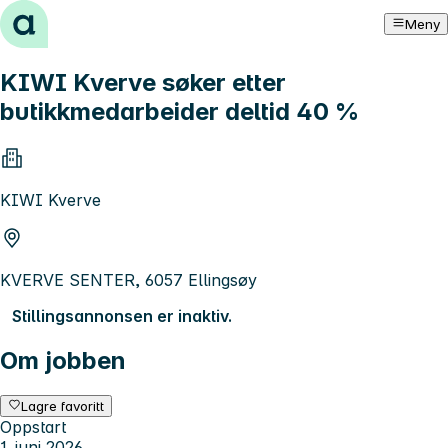
Hopp til innhold
Meny
KIWI Kverve søker etter
butikkmedarbeider deltid 40 %
KIWI Kverve
KVERVE SENTER, 6057 Ellingsøy
Stillingsannonsen er inaktiv.
Om jobben
Lagre favoritt
Oppstart
1. juni 2026