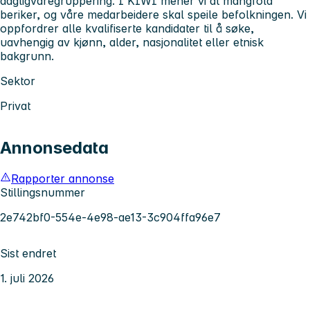
dagligvaregruppering. I KIWI mener vi at mangfold
beriker, og våre medarbeidere skal speile befolkningen. Vi
oppfordrer alle kvalifiserte kandidater til å søke,
uavhengig av kjønn, alder, nasjonalitet eller etnisk
bakgrunn.
Sektor
Privat
Annonsedata
Rapporter annonse
Stillingsnummer
2e742bf0-554e-4e98-ae13-3c904ffa96e7
Sist endret
1. juli 2026