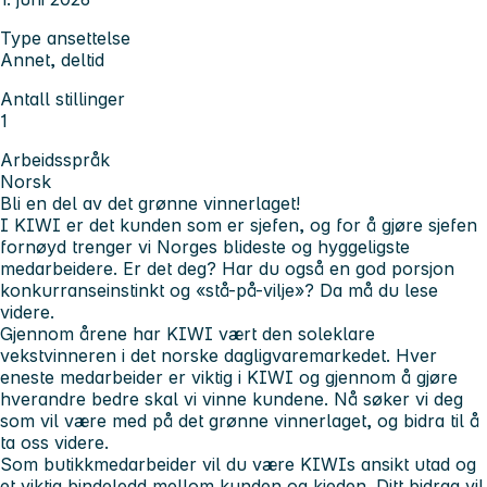
Type ansettelse
Annet, deltid
Antall stillinger
1
Arbeidsspråk
Norsk
Bli en del av det grønne vinnerlaget!
I KIWI er det kunden som er sjefen, og for å gjøre sjefen
fornøyd trenger vi Norges blideste og hyggeligste
medarbeidere. Er det deg? Har du også en god porsjon
konkurranseinstinkt og «stå-på-vilje»? Da må du lese
videre.
Gjennom årene har KIWI vært den soleklare
vekstvinneren i det norske dagligvaremarkedet. Hver
eneste medarbeider er viktig i KIWI og gjennom å gjøre
hverandre bedre skal vi vinne kundene. Nå søker vi deg
som vil være med på det grønne vinnerlaget, og bidra til å
ta oss videre.
Som butikkmedarbeider vil du være KIWIs ansikt utad og
et viktig bindeledd mellom kunden og kjeden. Ditt bidrag vil