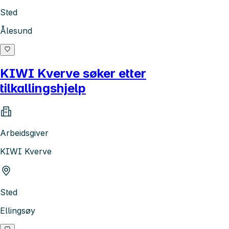
Sted
Ålesund
KIWI Kverve søker etter
tilkallingshjelp
Arbeidsgiver
KIWI Kverve
Sted
Ellingsøy