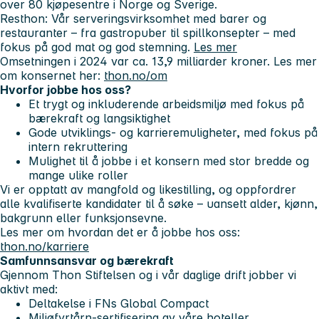
over 80 kjøpesentre i Norge og Sverige.
Resthon
: Vår serveringsvirksomhet med barer og
restauranter – fra gastropuber til spillkonsepter – med
fokus på god mat og god stemning.
Les mer
Omsetningen i 2024 var ca. 13,9 milliarder kroner. Les mer
om konsernet her:
thon.no/om
Hvorfor jobbe hos oss?
Et trygt og inkluderende arbeidsmiljø med fokus på
bærekraft og langsiktighet
Gode utviklings- og karrieremuligheter, med fokus på
intern rekruttering
Mulighet til å jobbe i et konsern med stor bredde og
mange ulike roller
Vi er opptatt av mangfold og likestilling, og oppfordrer
alle kvalifiserte kandidater til å søke – uansett alder, kjønn,
bakgrunn eller funksjonsevne.
Les mer om hvordan det er å jobbe hos oss:
thon.no/karriere
Samfunnsansvar og bærekraft
Gjennom Thon Stiftelsen og i vår daglige drift jobber vi
aktivt med:
Deltakelse i FNs Global Compact
Miljøfyrtårn-sertifisering av våre hoteller