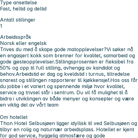
Type ansettelse
Fast, heltid og deltid
Antall stillinger
1
Arbeidsspråk
Norsk eller engelsk
Trives du med å skape gode matopplevelser?
Vi søker nå
en engasjert kokk som brenner for kvalitet, samarbeid og
gode gjesteopplevelser.
Stillingsprosenten er fleksibel fra
50% og opp til full stilling, avhengig av kandidat og
behov.
Arbeidstid er dag og kveldstid i turnus, tiltredelse
snarest og stillingen rapporterer til kjøkkensjef.
Hos oss får
du jobbe i et variert og spennende miljø hvor kvalitet,
service og trivsel står i sentrum. Du vil få mulighet til å
bidra i utviklingen av både menyer og konsepter og være
en viktig del av vårt team
Om hotellet
Thon Hotel Selbusjøen ligger idyllisk til ved Selbusjøen og
tilbyr en rolig og naturnær arbeidsplass. Hotellet er kjent
for god service, hyggelig atmosfære og gode