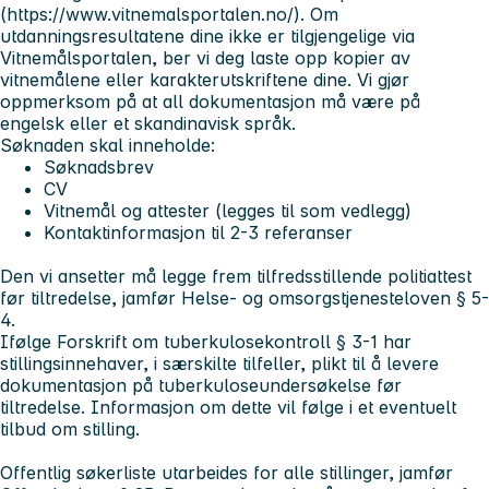
(https://www.vitnemalsportalen.no/). Om
utdanningsresultatene dine ikke er tilgjengelige via
Vitnemålsportalen, ber vi deg laste opp kopier av
vitnemålene eller karakterutskriftene dine. Vi gjør
oppmerksom på at all dokumentasjon må være på
engelsk eller et skandinavisk språk.
Søknaden skal inneholde:
Søknadsbrev
CV
Vitnemål og attester (legges til som vedlegg)
Kontaktinformasjon til 2-3 referanser
Den vi ansetter må legge frem tilfredsstillende politiattest
før tiltredelse, jamfør Helse- og omsorgstjenesteloven § 5-
4.
Ifølge Forskrift om tuberkulosekontroll § 3-1 har
stillingsinnehaver, i særskilte tilfeller, plikt til å levere
dokumentasjon på tuberkuloseundersøkelse før
tiltredelse. Informasjon om dette vil følge i et eventuelt
tilbud om stilling.
Offentlig søkerliste utarbeides for alle stillinger, jamfør