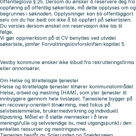
Offentleglova § 25. Dersom du ønsker å reservere deg fra
oppføring på offentlig søkerliste, må dette opplyses om og
begrunnes i søknaden. Opplysninger kan bli offentliggjort
selv om du har bedt om ikke å bli oppført på søkerlisten.
Du varsles dersom ønsket om reservasjon ikke tas til
følge.
Vi gjør oppmerksom på at CV benyttes ved utvidet
søkerliste, jamfør Forvaltningslovforskriften kapittel 5.
Vestby kommune ønsker ikke tilbud fra rekrutteringsfirma
eller annonsører.
Om Helse og tilrettelagte tjenester
Helse og tilrettelagte tjenester tilhører kommunalområdet
Helse, arbeid og mestring (HAM), som yter tjenester til
innbyggere gjennom hele livsløpet. Tjenestene bygger på
en recovery-orientert tilnærming, med fokus på
selvbestemmelse, brukermedvirkning og individuell
tilpasning. Målet er å støtte mennesker i å leve
meningsfulle og selvstendige liv, med utgangspunkt i den
enkeltes ressurser og mestringsevne.
Tjenesten består av Solerunden og Speiderveien