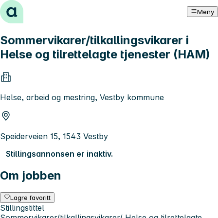
Hopp til innhold
Meny
Sommervikarer/tilkallingsvikarer i
Helse og tilrettelagte tjenester (HAM)
Helse, arbeid og mestring, Vestby kommune
Speiderveien 15, 1543 Vestby
Stillingsannonsen er inaktiv.
Om jobben
Lagre favoritt
Stillingstittel
Sommervikarer/tilkallingsvikarer/ Helse og tilrettelagte