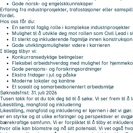
Gode norsk- og engelskkunnskaper
Erfaring fra industriprosjekter, trafostasjoner eller samspi
fordel.
Hos oss får du:
En sentral faglig rolle i komplekse industriprosjekter
Mulighet til å utvikle deg mot rollen som Civil Lead i 
Et sterkt og inkluderende fagmiljø innen konstruksjo
Gode utviklingsmuligheter videre i karrieren
I tillegg tilbyr vi:
Konkurransedyktige betingelser
Fleksibel arbeidshverdag med mulighet for hjemmekon
Gode pensjons- og forsikringsordninger
Ekstra fridager i jul og påske
Moderne lokaler og kantine
Et sosialt og samarbeidsorientert arbeidsmiljø
Søknadsfrist: 31. juli 2026
Tusen takk for at du tok deg tid til å søke. Vi ser frem til å
Likestilling, mangfold og inkludering
Likestilling, mangfold og inkludering er kjernen i det vi gj
er en styrke og at ulike erfaringer og perspektiver er avgjø
bærekraftige samfunn. Vi er forpliktet til å tilby et inklude
hvor alle kan blomstre og nå sitt potensial. Vi vet også hvor