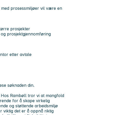
ll med prosessmiljøer vil være en
større prosjekter
n og prosjektgjennomføring
tor etter avtale
 lese søknaden din.
ør. Hos Rambøll tror vi at mangfold
rende for å skape virkelig
rende og støttende arbeidsmiljø
 viktig det er å oppnå riktig