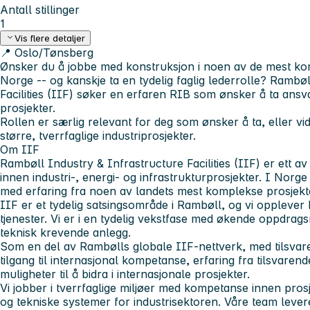
Antall stillinger
1
Vis flere detaljer
📍 Oslo/Tønsberg
Ønsker du å jobbe med konstruksjon i noen av de mest kom
Norge -- og kanskje ta en tydelig faglig lederrolle? Rambø
Facilities (IIF) søker en erfaren RIB som ønsker å ta ansva
prosjekter.
Rollen er særlig relevant for deg som ønsker å ta, eller vid
større, tverrfaglige industriprosjekter.
Om IIF
Rambøll Industry & Infrastructure Facilities (IIF) er ett av
innen industri-, energi- og infrastrukturprosjekter. I Norg
med erfaring fra noen av landets mest komplekse prosjekt
IIF er et tydelig satsingsområde i Rambøll, og vi opplever 
tjenester. Vi er i en tydelig vekstfase med økende oppdrag
teknisk krevende anlegg.
Som en del av Rambølls globale IIF-nettverk, med tilsvaren
tilgang til internasjonal kompetanse, erfaring fra tilsvare
muligheter til å bidra i internasjonale prosjekter.
Vi jobber i tverrfaglige miljøer med kompetanse innen pros
og tekniske systemer for industrisektoren. Våre team leve