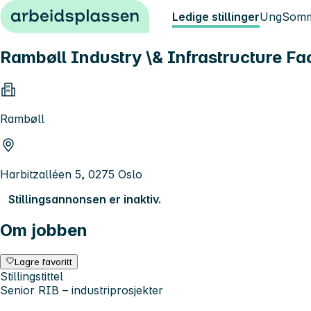
Hopp til innhold
Ledige stillinger
Ung
Somm
Rambøll Industry \& Infrastructure Faci
Rambøll
Harbitzalléen 5, 0275 Oslo
Stillingsannonsen er inaktiv.
Om jobben
Lagre favoritt
Stillingstittel
Senior RIB – industriprosjekter