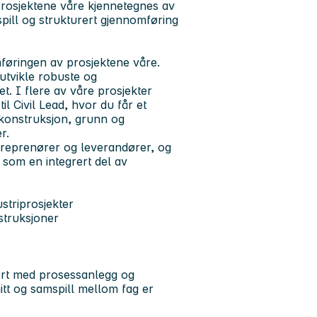
. Prosjektene våre kjennetegnes av
spill og strukturert gjennomføring
mføringen av prosjektene våre.
 utvikle robuste og
. I flere av våre prosjekter
il Civil Lead, hvor du får et
t konstruksjon, grunn og
r.
treprenører og leverandører, og
r som en integrert del av
striprosjekter
struksjoner
grert med prosessanlegg og
itt og samspill mellom fag er