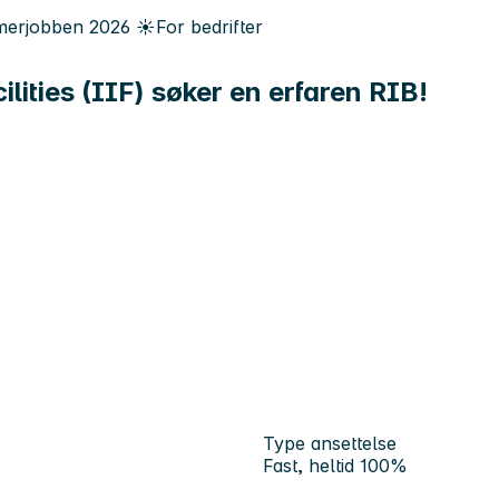
erjobben
2026
☀️
For bedrifter
lities (IIF) søker en erfaren RIB!
Type ansettelse
Fast, heltid 100%