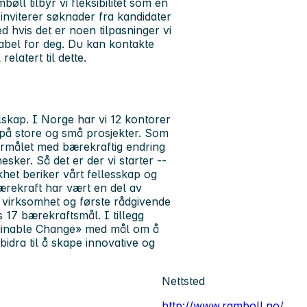
l tilbyr vi fleksibilitet som en
i inviterer søknader fra kandidater
 hvis det er noen tilpasninger vi
abel for deg. Du kan kontakte
latert til dette.
lskap. I Norge har vi 12 kontorer
 på store og små prosjekter. Som
formålet med bærekraftig endring
ker. Så det er der vi starter --
khet beriker vårt fellesskap og
Bærekraft har vært en del av
 virksomhet og første rådgivende
s 17 bærekraftsmål. I tillegg
stainable Change» med mål om å
idra til å skape innovative og
Nettsted
http://www.ramboll.no/