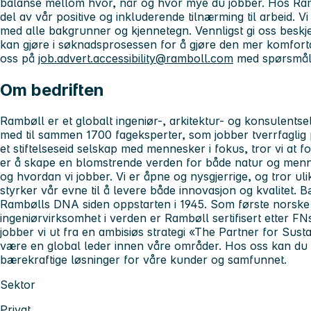
balanse mellom hvor, når og hvor mye du jobber. Hos Rambøl
del av vår positive og inkluderende tilnærming til arbeid. V
med alle bakgrunner og kjennetegn. Vennligst gi oss beskjed
kan gjøre i søknadsprosessen for å gjøre den mer komfort
oss på
job.advert.accessibility@ramboll.com
med spørsmål re
Om bedriften
Rambøll er et globalt ingeniør-, arkitektur- og konsulentse
med til sammen 1700 fageksperter, som jobber tverrfaglig
et stiftelseseid selskap med mennesker i fokus, tror vi at 
er å skape en blomstrende verden for både natur og mennes
og hvordan vi jobber. Vi er åpne og nysgjerrige, og tror uli
styrker vår evne til å levere både innovasjon og kvalitet. 
Rambølls DNA siden oppstarten i 1945. Som første norske
ingeniørvirksomhet i verden er Rambøll sertifisert etter FN
jobber vi ut fra en ambisiøs strategi «The Partner for Su
være en global leder innen våre områder. Hos oss kan du b
bærekraftige løsninger for våre kunder og samfunnet.
Sektor
Privat