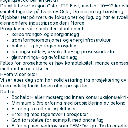
Fagmiljøet du blir en del av
Du vil tilhøre seksjon Oslo i IIF East, med ca. 10--12 konstr
samlet fagmiljø på tvers av Oslo, Drammen og Tønsberg.
Vi jobber tett på tvers av lokasjoner og fag, og har et tyd
gjennomføre industriprosjekter i Norge.
Prosjektene våre omfatter blant annet:
karbonfangst- og energianlegg
transformatorstasjoner og energiinfrastruktur
batteri- og hydrogenprosjekter
næringsmiddel-, akvakultur- og prosessindustri
gjenvinnings- og avfallsanlegg
Felles for prosjektene er høy kompleksitet, mange grensesn
mellom fag og aktører.
Hvem vi ser etter
Vi ser etter deg som har solid erfaring fra prosjektering 
ta en tydelig faglig lederrolle i prosjekter.
Du har:
Bachelor- eller mastergrad innen konstruksjonstekni
Minimum 6 års erfaring med prosjektering av betong-
Erfaring fra alle prosjektfaser
Erfaring med fagansvar i prosjekter
God forståelse for samspill med andre fag
Erfaring med verktøy som FEM-Design, Tekla og/eller