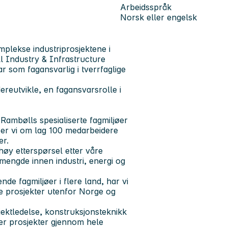
Arbeidsspråk
Norsk eller engelsk
plekse industriprosjektene i
ll Industry & Infrastructure
r som fagansvarlig i tverrfaglige
ereutvikle, en fagansvarsrolle i
 Rambølls spesialiserte fagmiljøer
e er vi om lag 100 medarbeidere
er.
høy etterspørsel etter våre
smengde innen industri, energi og
de fagmiljøer i flere land, har vi
nde prosjekter utenfor Norge og
jektledelse, konstruksjonsteknikk
rer prosjekter gjennom hele