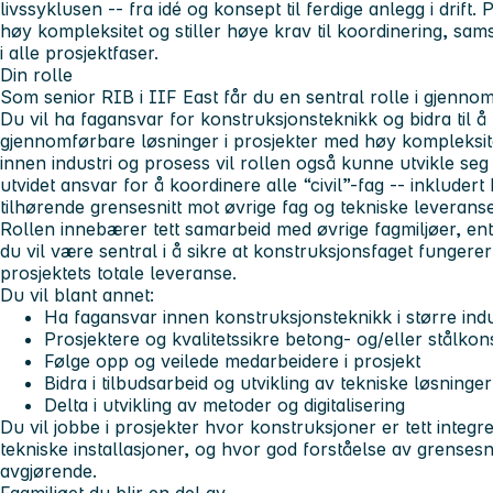
livssyklusen -- fra idé og konsept til ferdige anlegg i drift
høy kompleksitet og stiller høye krav til koordinering, sam
i alle prosjektfaser.
Din rolle
Som senior RIB i IIF East får du en sentral rolle i gjenno
Du vil ha fagansvar for konstruksjonsteknikk og bidra til å
gjennomførbare løsninger i prosjekter med høy kompleksitet
innen industri og prosess vil rollen også kunne utvikle seg t
utvidet ansvar for å koordinere alle “civil”-fag -- inkluder
tilhørende grensesnitt mot øvrige fag og tekniske leveranse
Rollen innebærer tett samarbeid med øvrige fagmiljøer, en
du vil være sentral i å sikre at konstruksjonsfaget fungere
prosjektets totale leveranse.
Du vil blant annet:
Ha fagansvar innen konstruksjonsteknikk i større indu
Prosjektere og kvalitetssikre betong- og/eller stålkon
Følge opp og veilede medarbeidere i prosjekt
Bidra i tilbudsarbeid og utvikling av tekniske løsninger
Delta i utvikling av metoder og digitalisering
Du vil jobbe i prosjekter hvor konstruksjoner er tett inte
tekniske installasjoner, og hvor god forståelse av grensesn
avgjørende.