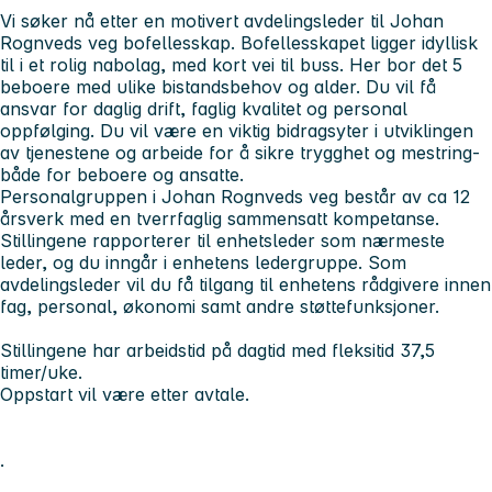
Vi søker nå etter en motivert avdelingsleder til Johan
Rognveds veg bofellesskap. Bofellesskapet ligger idyllisk
til i et rolig nabolag, med kort vei til buss. Her bor det 5
beboere med ulike bistandsbehov og alder. Du vil få
ansvar for daglig drift, faglig kvalitet og personal
oppfølging. Du vil være en viktig bidragsyter i utviklingen
av tjenestene og arbeide for å sikre trygghet og mestring-
både for beboere og ansatte.
Personalgruppen i Johan Rognveds veg består av ca 12
årsverk med en tverrfaglig sammensatt kompetanse.
Stillingene rapporterer til enhetsleder som nærmeste
leder, og du inngår i enhetens ledergruppe. Som
avdelingsleder vil du få tilgang til enhetens rådgivere innen
fag, personal, økonomi samt andre støttefunksjoner.
Stillingene har arbeidstid på dagtid med fleksitid 37,5
timer/uke.
Oppstart vil være etter avtale.
.