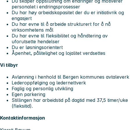
Du skaper oppslutning om endringer og motiverer
personalet i endringsprosesser
Du har høy arbeidskapasitet der du er initiativrik og
engasjert
Du har evne til å arbeide strukturert for å nå
virksomhetens mål
Du har evne til fleksibilitet og håndtering av
uforutsette hendelser
Du er løsningsorientert
Åpenhet, pålitelighet og lojalitet verdsettes
Vi tilbyr
Avlønning i henhold til Bergen kommunes avtaleverk
Lederoppfølging og ledernettverk
Faglig og personlig utvikling
Egen parkering
Stillingen har arbeidstid på dagtid med 37,5 timer/uke
(fleksitid).
Kontaktinformasjon
Kjersti Bøyum