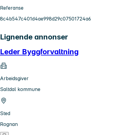
Referanse
8c4b547c401d4ae998d29c07501724a6
Lignende annonser
Leder Byggforvaltning
Arbeidsgiver
Saltdal kommune
Sted
Rognan