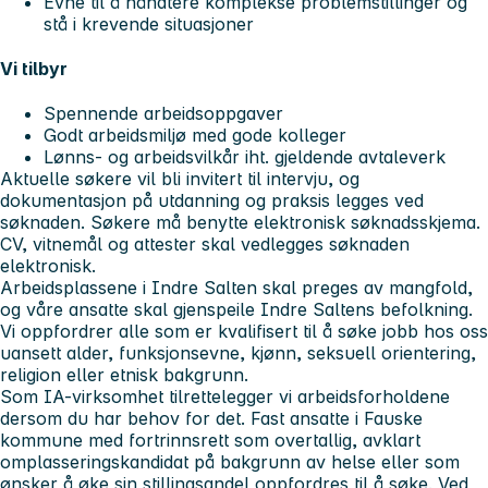
Evne til å håndtere komplekse problemstillinger og
stå i krevende situasjoner
Vi tilbyr
Spennende arbeidsoppgaver
Godt arbeidsmiljø med gode kolleger
Lønns- og arbeidsvilkår iht. gjeldende avtaleverk
Aktuelle søkere vil bli invitert til intervju, og
dokumentasjon på utdanning og praksis legges ved
søknaden. Søkere må benytte elektronisk søknadsskjema.
CV, vitnemål og attester skal vedlegges søknaden
elektronisk.
Arbeidsplassene i Indre Salten skal preges av mangfold,
og våre ansatte skal gjenspeile Indre Saltens befolkning.
Vi oppfordrer alle som er kvalifisert til å søke jobb hos oss
uansett alder, funksjonsevne, kjønn, seksuell orientering,
religion eller etnisk bakgrunn.
Som IA-virksomhet tilrettelegger vi arbeidsforholdene
dersom du har behov for det. Fast ansatte i Fauske
kommune med fortrinnsrett som overtallig, avklart
omplasseringskandidat på bakgrunn av helse eller som
ønsker å øke sin stillingsandel oppfordres til å søke. Ved