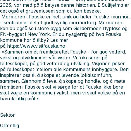
2023, var med på å belyse denne historien. I Sulitjelma er
det også et gruvemusem som du kan besøke.
Marmoren i Fauske er helt unik og heter Fauske-marmor.
I sentrum er det et godt synlig marmortorg. Marmoren
kan du også se i store bygg som Gardermoen flyplass og
FN-bygget i New York. Er du nysgjerrig på hva Fauske
kommune har å tilby? Les mer
på
https://www.visitfauske.no
«Sammen om et fremtidsrettet Fauske – for god velferd,
vekst og utvikling» er vår visjon. Vi fokuserer på
fellesskapet, på god velferd og utvikling. Visjonen peker
på fellesskapet mellom alle kommunens innbyggere. Den
inspirerer oss til å skape et levende lokalsamfunn,
sammen. Gjennom å leve, å skape og handle, og å møte
framtiden i Fauske skal vi sørge for at Fauske ikke bare
skal være en kommune i vekst, men vi skal vokse på en
bærekraftig måte.
Sektor
Offentlig