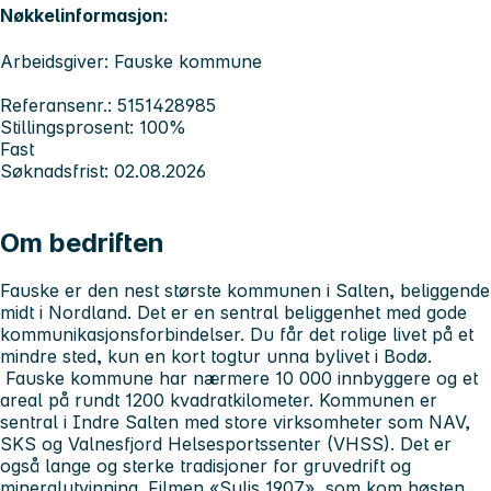
Nøkkelinformasjon:
Arbeidsgiver: Fauske kommune
Referansenr.: 5151428985
Stillingsprosent: 100%
Fast
Søknadsfrist: 02.08.2026
Om bedriften
Fauske er den nest største kommunen i Salten, beliggende
midt i Nordland. Det er en sentral beliggenhet med gode
kommunikasjonsforbindelser. Du får det rolige livet på et
mindre sted, kun en kort togtur unna bylivet i Bodø.
Fauske kommune har nærmere 10 000 innbyggere og et
areal på rundt 1200 kvadratkilometer. Kommunen er
sentral i Indre Salten med store virksomheter som NAV,
SKS og Valnesfjord Helsesportssenter (VHSS). Det er
også lange og sterke tradisjoner for gruvedrift og
mineralutvinning. Filmen «Sulis 1907», som kom høsten