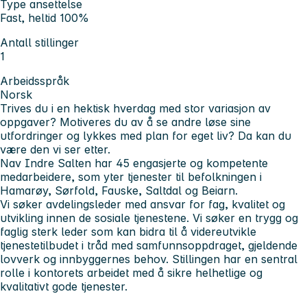
Type ansettelse
Fast, heltid 100%
Antall stillinger
1
Arbeidsspråk
Norsk
Trives du i en hektisk hverdag med stor variasjon av
oppgaver? Motiveres du av å se andre løse sine
utfordringer og lykkes med plan for eget liv? Da kan du
være den vi ser etter.
Nav Indre Salten har 45 engasjerte og kompetente
medarbeidere, som yter tjenester til befolkningen i
Hamarøy, Sørfold, Fauske, Saltdal og Beiarn.
Vi søker avdelingsleder med ansvar for fag, kvalitet og
utvikling innen de sosiale tjenestene. Vi søker en trygg og
faglig sterk leder som kan bidra til å videreutvikle
tjenestetilbudet i tråd med samfunnsoppdraget, gjeldende
lovverk og innbyggernes behov. Stillingen har en sentral
rolle i kontorets arbeidet med å sikre helhetlige og
kvalitativt gode tjenester.