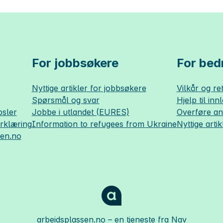
For jobbsøkere
For bedr
Nyttige artikler for jobbsøkere
Vilkår og ret
Spørsmål og svar
Hjelp til inn
sler
Jobbe i utlandet (EURES)
Overføre a
erklæring
Information to refugees from Ukraine
Nyttige artik
sen.no
arbeidsplassen.no
– en tjeneste fra Nav