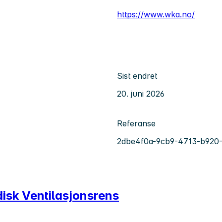
https://www.wka.no/
Sist endret
20. juni 2026
Referanse
2dbe4f0a-9cb9-4713-b920
disk Ventilasjonsrens