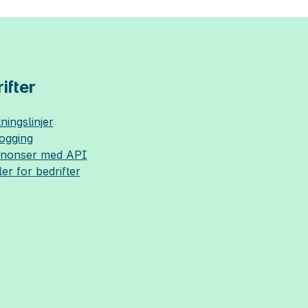
ifter
ningslinjer
logging
nnonser med API
ler for bedrifter