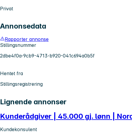
Privat
Annonsedata
Rapporter annonse
Stillingsnummer
2dbe4f0a-9cb9-4713-b920-041c694a0b5f
Hentet fra
Stillingsregistrering
Lignende annonser
Kunderådgiver | 45.000 gj. lønn | Nor
Kundekonsulent