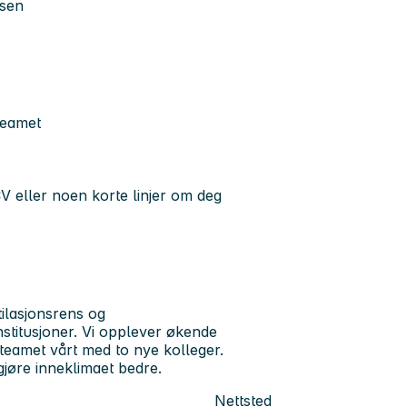
ssen
teamet
V eller noen korte linjer om deg
tilasjonsrens og
institusjoner. Vi opplever økende
 teamet vårt med to nye kolleger.
gjøre inneklimaet bedre.
Nettsted