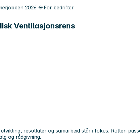
erjobben
2026
☀️
For bedrifter
disk Ventilasjonsrens
 utvikling, resultater og samarbeid står i fokus. Rollen pas
alg og rådgivning.