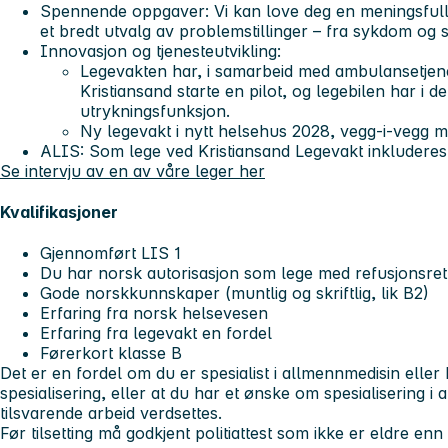
Spennende oppgaver:
Vi kan love deg en meningsfull
et bredt utvalg av problemstillinger – fra sykdom og s
Innovasjon og tjenesteutvikling
:
Legevakten har, i samarbeid med ambulansetje
Kristiansand starte en pilot, og legebilen har i d
utrykningsfunksjon.
Ny legevakt i nytt helsehus 2028, vegg-i-vegg 
ALIS
: Som lege ved Kristiansand Legevakt inkluderes
Se intervju av en av våre leger her
Kvalifikasjoner
Gjennomført LIS 1
Du har norsk autorisasjon som lege med refusjonsret
Gode norskkunnskaper (muntlig og skriftlig, lik B2)
Erfaring fra norsk helsevesen
Erfaring fra legevakt en fordel
Førerkort klasse B
Det er en fordel om du er spesialist i allmennmedisin eller
spesialisering, eller at du har et ønske om spesialisering i 
tilsvarende arbeid verdsettes.
Før tilsetting må godkjent politiattest som ikke er eldre en