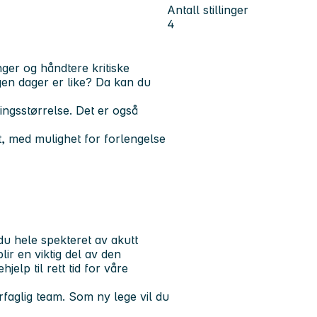
Antall stillinger
4
nger og håndtere kritiske
gen dager er like? Da kan du
llingsstørrelse. Det er også
et, med mulighet for forlengelse
u hele spekteret av akutt
lir en viktig del av den
jelp til rett tid for våre
rrfaglig team. Som ny lege vil du