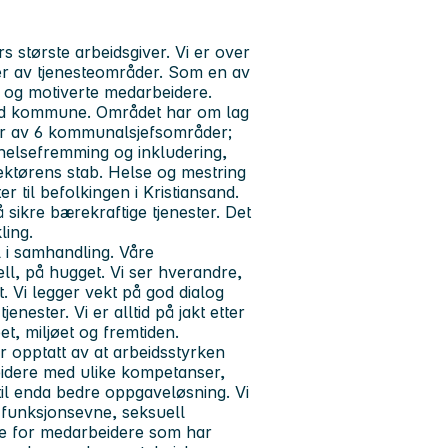
største arbeidsgiver. Vi er over
er av tjenesteområder. Som en av
e og motiverte medarbeidere.
sand kommune. Området har om lag
står av 6 kommunalsjefsområder;
 helsefremming og inkludering,
ektørens stab. Helse og mestring
r til befolkingen i Kristiansand.
 sikre bærekraftige tjenester. Det
ling.
il i samhandling. Våre
ell, på hugget.
Vi ser hverandre,
. Vi legger vekt på god dialog
ester. Vi er alltid på jakt etter
t, miljøet og fremtiden.
 opptatt av at arbeidsstyrken
eidere med ulike kompetanser,
til enda bedre oppgaveløsning. Vi
n, funksjonsevne, seksuell
egge for medarbeidere som har