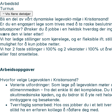
Arbeidstid
Turnus
Vis flere detaljer
Bli en del av vårt dynamiske legevakt-miljø i Kristiansand!
Er du en engasjert lege som trives med å ta raske beslutni
situasjoner? Ønsker du å jobbe i en hektisk hverdag der in
være den vi leter etter!
Vi har ledige stillinger som kjørelege, og er fleksible ift. sti
mulighet for å kun jobbe netter.
Vi har 2 faste stillinger i 100% og 2 vikariater i 100% ut år
eller fast ansettelse.
Arbeidsoppgaver
Hvorfor velge Legevakten i Kristiansand?
Varierte utfordringer:
Som lege på legevakten møter d
allmennmedisin – fra det enkle til det komplekse. Du b
akuttmedisinske kjeden, og du bidrar til å yte rett helseh
innbyggere og besøkende.
Tverrfaglig samarbeid:
Hos oss jobber du i et tett tve
alltid ha en erfaren kollega å rådføre deg med.