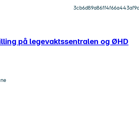
3cb6d89a86ff4f66a443af9
tilling på legevaktssentralen og ØHD
une