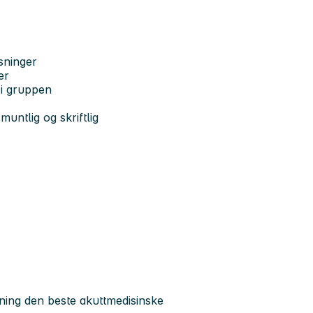
øsninger
er
 i gruppen
muntlig og skriftlig
lkning den beste akuttmedisinske