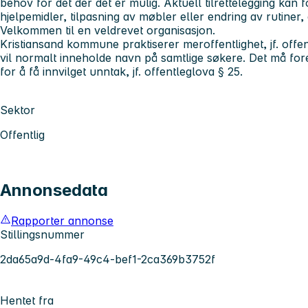
behov for det der det er mulig. Aktuell tilrettelegging kan
hjelpemidler, tilpasning av møbler eller endring av rutiner
Velkommen til en veldrevet organisasjon.
Kristiansand kommune praktiserer meroffentlighet, jf. offent
vil normalt inneholde navn på samtlige søkere. Det må for
for å få innvilget unntak, jf. offentleglova § 25.
Sektor
Offentlig
Annonsedata
Rapporter annonse
Stillingsnummer
2da65a9d-4fa9-49c4-bef1-2ca369b3752f
Hentet fra