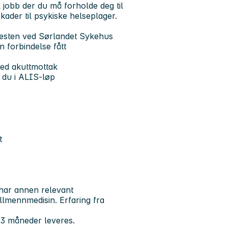
 jobb der du må forholde deg til
kader til psykiske helseplager.
nesten ved Sørlandet Sykehus
en forbindelse fått
med akuttmottak
 du i ALIS-løp
t
 har annen relevant
allmennmedisin. Erfaring fra
n 3 måneder leveres.