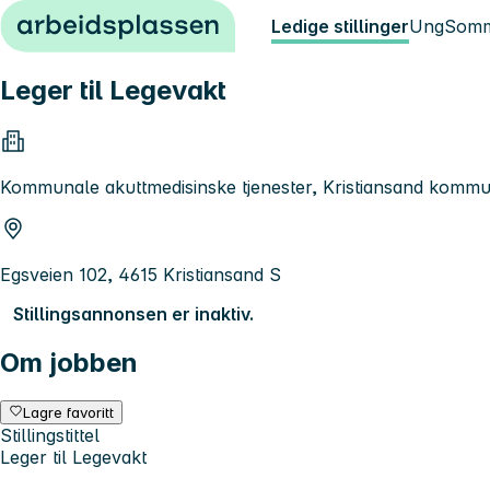
Hopp til innhold
Ledige stillinger
Ung
Somm
Leger til Legevakt
Kommunale akuttmedisinske tjenester, Kristiansand komm
Egsveien 102, 4615 Kristiansand S
Stillingsannonsen er inaktiv.
Om jobben
Lagre favoritt
Stillingstittel
Leger til Legevakt