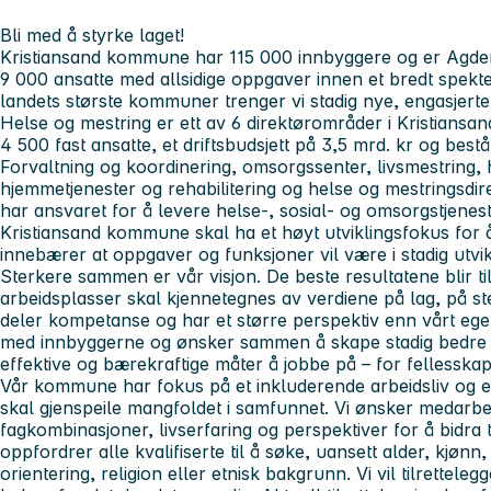
Bli med å styrke laget!
Kristiansand kommune har 115 000 innbyggere og er Agders 
9 000 ansatte med allsidige oppgaver innen et bredt spekt
landets største kommuner trenger vi stadig nye, engasjert
Helse og mestring
er ett av 6 direktørområder i Kristian
4 500 fast ansatte, et driftsbudsjett på 3,5 mrd. kr og be
Forvaltning og koordinering, omsorgssenter, livsmestring,
hjemmetjenester og rehabilitering og helse og mestringsdir
har ansvaret for å levere helse-, sosial- og omsorgstjeneste
Kristiansand kommune skal ha et høyt utviklingsfokus for å
innebærer at oppgaver og funksjoner vil være i stadig utvik
Sterkere sammen er vår visjon.
De beste resultatene blir t
arbeidsplasser skal kjennetegnes av verdiene
på
lag, på st
deler kompetanse og har et større perspektiv enn vårt eget
med innbyggerne og ønsker sammen å skape stadig bedre tjen
effektive og bærekraftige måter å jobbe på – for fellesskape
Vår kommune har fokus på et inkluderende arbeidsliv og er
skal gjenspeile mangfoldet i samfunnet. Vi ønsker medarb
fagkombinasjoner, livserfaring og perspektiver for å bidra 
oppfordrer alle kvalifiserte til å søke, uansett alder, kjøn
orientering, religion eller etnisk bakgrunn. Vi vil tilrettel