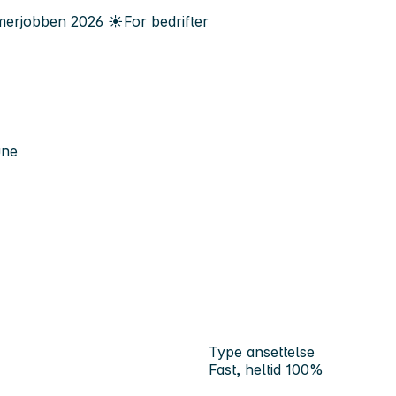
erjobben
2026
☀️
For bedrifter
une
Type ansettelse
Fast, heltid 100%