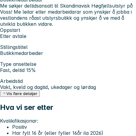
Me søkjer deltidsansatt til Skandinavisk Høgfjellsutstyr på
Voss! Me leitar etter medarbeidarar som ynskjer å jobba i
vestlandens råast utstyrsbutikk og ynskjer å ve med å
utvikla butikken vidare.
Oppstart
Etter avtale
Stillingstittel
Butikkmedarbeider
Type ansettelse
Fast, deltid 15%
Arbeidstid
Vakt, kveld og dagtid, ukedager og lørdag
Vis flere detaljer
Hva vi ser etter
Kvalikifikasjonar:
Positiv
Har fylt 16 år (eller fyller 16år ila 2026)