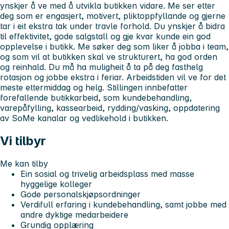
ynskjer å ve med å utvikla butikken vidare.
Me ser etter
deg som er engasjert, motivert, pliktoppfyllande og gjerne
tar i eit ekstra tak under travle forhold. Du ynskjer å bidra
til effektivitet, gode salgstall og gje kvar kunde ein god
opplevelse i butikk. Me søker deg som liker å jobba i team,
og som vil at butikken skal ve strukturert, ha god orden
og reinhald.
Du må ha muligheit å ta på deg fasthelg
rotasjon og jobbe ekstra i feriar. Arbeidstiden vil ve for det
meste ettermiddag og helg. Stillingen innbefatter
forefallende butikkarbeid, som kundebehandling,
varepåfylling, kassearbeid, rydding/vasking, oppdatering
av SoMe kanalar og vedlikehold i butikken.
Vi tilbyr
Me kan tilby
Ein sosial og trivelig arbeidsplass med masse
hyggelige kolleger
Gode personalskjøpsordninger
Verdifull erfaring i kundebehandling, samt jobbe med
andre dyktige medarbeidere
Grundig opplæring