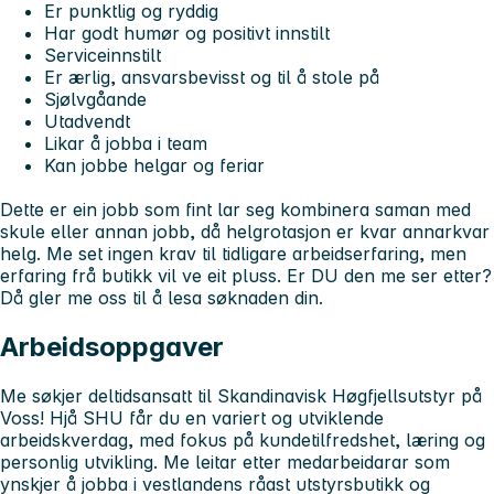
Er punktlig og ryddig
Har godt humør og positivt innstilt
Serviceinnstilt
Er ærlig, ansvarsbevisst og til å stole på
Sjølvgåande
Utadvendt
Likar å jobba i team
Kan jobbe helgar og feriar
Dette er ein jobb som fint lar seg kombinera saman med
skule eller annan jobb, då helgrotasjon er kvar annarkvar
helg. Me set ingen krav til tidligare arbeidserfaring, men
erfaring frå butikk vil ve eit pluss.
Er DU den me ser etter?
Då gler me oss til å lesa søknaden din.
Arbeidsoppgaver
Me søkjer deltidsansatt til Skandinavisk Høgfjellsutstyr på
Voss!
Hjå SHU får du en variert og utviklende
arbeidskverdag, med fokus på kundetilfredshet, læring og
personlig utvikling. Me leitar etter medarbeidarar som
ynskjer å jobba i vestlandens råast utstyrsbutikk og