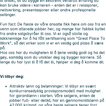
til ansikt, vil du bygge en ekstremt verdifull erfaring du
kan bruke videre i karrieren – enten det er i relasjoner,
nettverking, presentasjoner eller andre profesjonelle
settinger.
Fun fact:
De fleste av våre ansatte fikk høre om oss fra en
venn som allerede jobber her, og mange har faktisk byttet
fra andre salgsbyråer til oss. Vi er også stolte og
takknemlige for å ha fått sertifisering som
"Great Place To
Work"
, så det virker som vi er en veldig god plass å være
på.
Hos oss har du muligheten til å tjene veldig godt og ha det
gøy, samtidig som du utvikler deg og bygger karriere. Så
lenge du har lyst til å få det til, hjelper vi deg å komme dit.
Vi tilbyr deg:
Attraktiv lønn og belønninger:
Vi tilbyr en svært
konkurransedyktig provisjonsmodell med mulighet
for garantilønn i starten. Våre selgere, enten de
jobber full- eller deltid, har en gjennomsnittslønn på
42.000 kr/mnd, og våre beste selgere tjener fort