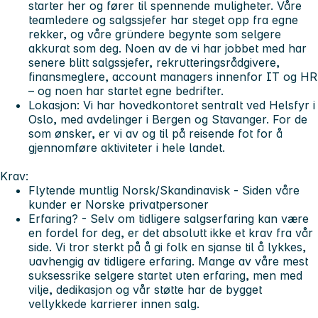
starter her og fører til spennende muligheter. Våre
teamledere og salgssjefer har steget opp fra egne
rekker, og våre gründere begynte som selgere
akkurat som deg. Noen av de vi har jobbet med har
senere blitt salgssjefer, rekrutteringsrådgivere,
finansmeglere, account managers innenfor IT og HR
– og noen har startet egne bedrifter.
Lokasjon:
Vi har hovedkontoret sentralt ved Helsfyr i
Oslo, med avdelinger i Bergen og Stavanger. For de
som ønsker, er vi av og til på reisende fot for å
gjennomføre aktiviteter i hele landet.
Krav:
Flytende muntlig Norsk/Skandinavisk -
Siden våre
kunder er Norske privatpersoner
Erfaring?
- Selv om tidligere salgserfaring kan være
en fordel for deg, er det absolutt ikke et krav fra vår
side. Vi tror sterkt på å gi folk en sjanse til å lykkes,
uavhengig av tidligere erfaring. Mange av våre mest
suksessrike selgere startet uten erfaring, men med
vilje, dedikasjon og vår støtte har de bygget
vellykkede karrierer innen salg.