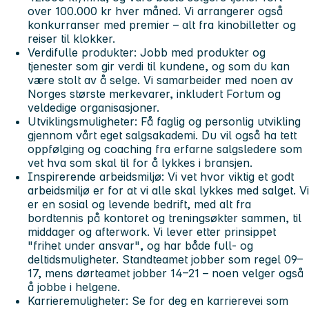
over 100.000 kr hver måned. Vi arrangerer også
konkurranser med premier – alt fra kinobilletter og
reiser til klokker.
Verdifulle produkter:
Jobb med produkter og
tjenester som gir verdi til kundene, og som du kan
være stolt av å selge. Vi samarbeider med noen av
Norges største merkevarer, inkludert Fortum og
veldedige organisasjoner.
Utviklingsmuligheter:
Få faglig og personlig utvikling
gjennom vårt eget salgsakademi. Du vil også ha tett
oppfølging og coaching fra erfarne salgsledere som
vet hva som skal til for å lykkes i bransjen.
Inspirerende arbeidsmiljø:
Vi vet hvor viktig et godt
arbeidsmiljø er for at vi alle skal lykkes med salget. Vi
er en sosial og levende bedrift, med alt fra
bordtennis på kontoret og treningsøkter sammen, til
middager og afterwork. Vi lever etter prinsippet
"frihet under ansvar"
, og har både full- og
deltidsmuligheter. Standteamet jobber som regel 09–
17, mens dørteamet jobber 14–21 – noen velger også
å jobbe i helgene.
Karrieremuligheter:
Se for deg en karrierevei som