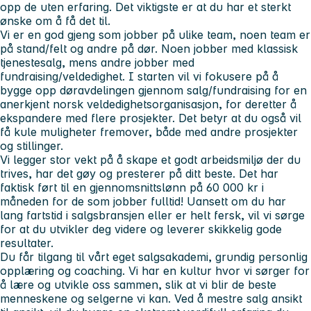
opp de uten erfaring. Det viktigste er at du har et sterkt
ønske om å få det til.
Vi er en god gjeng som jobber på ulike team, noen team er
på stand/felt og andre på dør. Noen jobber med klassisk
tjenestesalg, mens andre jobber med
fundraising/veldedighet. I starten vil vi fokusere på å
bygge opp døravdelingen gjennom salg/fundraising for en
anerkjent norsk veldedighetsorganisasjon, for deretter å
ekspandere med flere prosjekter. Det betyr at du også vil
få kule muligheter fremover, både med andre prosjekter
og stillinger.
Vi legger stor vekt på å skape et godt arbeidsmiljø der du
trives, har det gøy og presterer på ditt beste. Det har
faktisk ført til en gjennomsnittslønn på 60 000 kr i
måneden for de som jobber fulltid! Uansett om du har
lang fartstid i salgsbransjen eller er helt fersk, vil vi sørge
for at du utvikler deg videre og leverer skikkelig gode
resultater.
Du får tilgang til vårt eget salgsakademi, grundig personlig
opplæring og coaching. Vi har en kultur hvor vi sørger for
å lære og utvikle oss sammen, slik at vi blir de beste
menneskene og selgerne vi kan. Ved å mestre salg ansikt