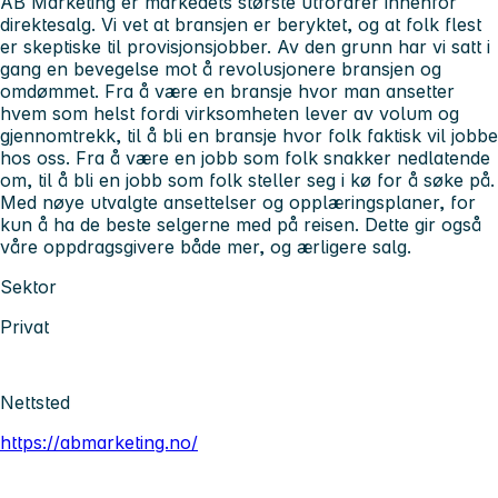
AB Marketing er markedets største utfordrer innenfor
direktesalg. Vi vet at bransjen er beryktet, og at folk flest
er skeptiske til provisjonsjobber. Av den grunn har vi satt i
gang en bevegelse mot å revolusjonere bransjen og
omdømmet. Fra å være en bransje hvor man ansetter
hvem som helst fordi virksomheten lever av volum og
gjennomtrekk, til å bli en bransje hvor folk faktisk vil jobbe
hos oss. Fra å være en jobb som folk snakker nedlatende
om, til å bli en jobb som folk steller seg i kø for å søke på.
Med nøye utvalgte ansettelser og opplæringsplaner, for
kun å ha de beste selgerne med på reisen. Dette gir også
våre oppdragsgivere både mer, og ærligere salg.
Sektor
Privat
Nettsted
https://abmarketing.no/