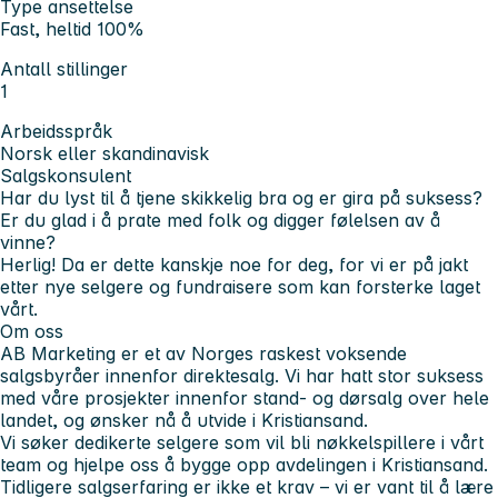
Type ansettelse
Fast, heltid 100%
Antall stillinger
1
Arbeidsspråk
Norsk eller skandinavisk
Salgskonsulent
Har du lyst til å tjene skikkelig bra og er gira på suksess?
Er du glad i å prate med folk og digger følelsen av å
vinne?
Herlig! Da er dette kanskje noe for deg, for vi er på jakt
etter nye selgere og fundraisere som kan forsterke laget
vårt.
Om oss
AB Marketing er et av Norges raskest voksende
salgsbyråer innenfor direktesalg. Vi har hatt stor suksess
med våre prosjekter innenfor stand- og dørsalg over hele
landet, og ønsker nå å utvide i Kristiansand.
Vi søker dedikerte selgere som vil bli nøkkelspillere i vårt
team og hjelpe oss å bygge opp avdelingen i Kristiansand.
Tidligere salgserfaring er ikke et krav – vi er vant til å lære