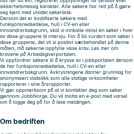
oss før du evt. registrerer opplysninger av sensitiv eller
sikkerhetsmessig karakter. Alle søkere har rett på å gjøre
seg kjent med utvidet søkerliste.
Dersom det er kvalifiserte søkere med
funksjonsnedsettelse, hull i CV-en eller
innvandrerbakgrunn, skal vi innkalle minst én søker i hver
av disse gruppene til intervju. For å bli vurdert som søker i
disse gruppene, det vil si positivt særbehandlet på denne
måten, må søkerne oppfylle visse krav. Les mer om
kravene på Arbeidsgiverportalen.
Vi oppfordrer søkere til å krysse av i jobbportalen dersom
de har funksjonsnedsettelse, hull i CV-en eller
innvandrerbakgrunn. Avkrysningene danner grunnlag for
anonymisert statistikk som alle statlige virksomheter
rapporterer i sine årsrapporter.
Vi gjør oppmerksom på at vi kontakter deg som søker
gjennom JobbNorge. Du vil motta en e-post med varsel
om å logge deg på for å lese meldingen.
Om bedriften