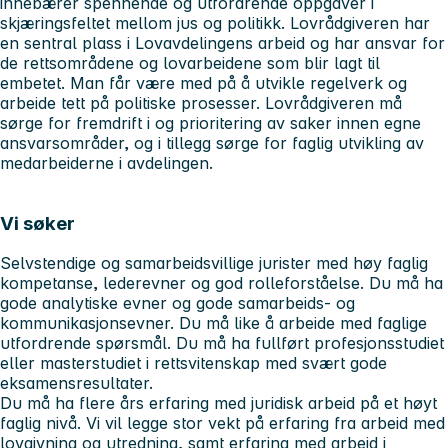
innebærer spennende og utfordrende oppgaver i
skjæringsfeltet mellom jus og politikk. Lovrådgiveren har
en sentral plass i Lovavdelingens arbeid og har ansvar for
de rettsområdene og lovarbeidene som blir lagt til
embetet. Man får være med på å utvikle regelverk og
arbeide tett på politiske prosesser. Lovrådgiveren må
sørge for fremdrift i og prioritering av saker innen egne
ansvarsområder, og i tillegg sørge for faglig utvikling av
medarbeiderne i avdelingen.
Vi søker
Selvstendige og samarbeidsvillige jurister med høy faglig
kompetanse, lederevner og god rolleforståelse. Du må ha
gode analytiske evner og gode samarbeids- og
kommunikasjonsevner. Du må like å arbeide med faglige
utfordrende spørsmål. Du må ha fullført profesjonsstudiet
eller masterstudiet i rettsvitenskap med svært gode
eksamensresultater.
Du må ha flere års erfaring med juridisk arbeid på et høyt
faglig nivå. Vi vil legge stor vekt på erfaring fra arbeid med
lovgivning og utredning, samt erfaring med arbeid i