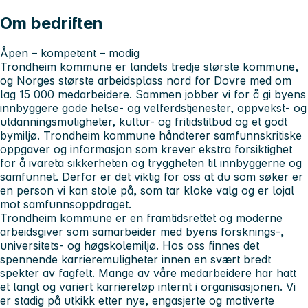
Om bedriften
Åpen – kompetent – modig
Trondheim kommune er landets tredje største kommune,
og Norges største arbeidsplass nord for Dovre med om
lag 15 000 medarbeidere. Sammen jobber vi for å gi byens
innbyggere gode helse- og velferdstjenester, oppvekst- og
utdanningsmuligheter, kultur- og fritidstilbud og et godt
bymiljø. Trondheim kommune håndterer samfunnskritiske
oppgaver og informasjon som krever ekstra forsiktighet
for å ivareta sikkerheten og tryggheten til innbyggerne og
samfunnet. Derfor er det viktig for oss at du som søker er
en person vi kan stole på, som tar kloke valg og er lojal
mot samfunnsoppdraget.
Trondheim kommune er en framtidsrettet og moderne
arbeidsgiver som samarbeider med byens forsknings-,
universitets- og høgskolemiljø. Hos oss finnes det
spennende karrieremuligheter innen en svært bredt
spekter av fagfelt. Mange av våre medarbeidere har hatt
et langt og variert karriereløp internt i organisasjonen. Vi
er stadig på utkikk etter nye, engasjerte og motiverte