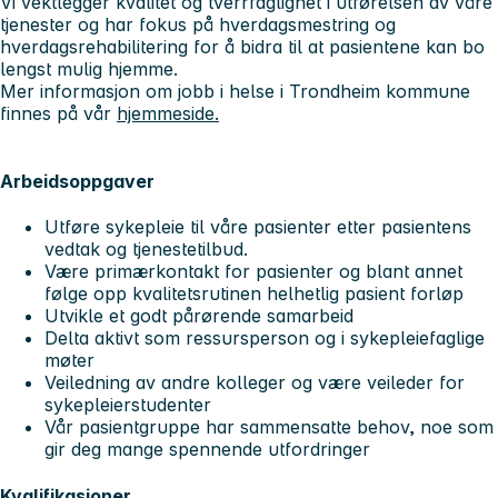
Vi vektlegger kvalitet og tverrfaglighet i utførelsen av våre
tjenester og har fokus på hverdagsmestring og
hverdagsrehabilitering for å bidra til at pasientene kan bo
lengst mulig hjemme.
Mer informasjon om jobb i helse i Trondheim kommune
finnes på vår
hjemmeside.
Arbeidsoppgaver
Utføre sykepleie til våre pasienter etter pasientens
vedtak og tjenestetilbud.
Være primærkontakt for pasienter og blant annet
følge opp kvalitetsrutinen helhetlig pasient forløp
Utvikle et godt pårørende samarbeid
Delta aktivt som ressursperson og i sykepleiefaglige
møter
Veiledning av andre kolleger og være veileder for
sykepleierstudenter
Vår pasientgruppe har sammensatte behov, noe som
gir deg mange spennende utfordringer
Kvalifikasjoner