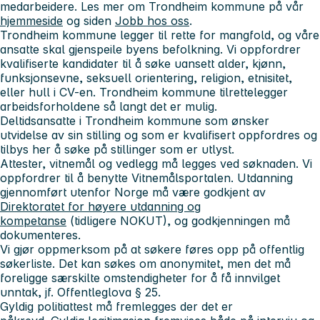
medarbeidere. Les mer om Trondheim kommune på vår
hjemmeside
og siden
Jobb hos oss
.
Trondheim kommune legger til rette for mangfold, og våre
ansatte skal gjenspeile byens befolkning. Vi oppfordrer
kvalifiserte kandidater til å søke uansett alder, kjønn,
funksjonsevne, seksuell orientering, religion, etnisitet,
eller hull i CV-en. Trondheim kommune tilrettelegger
arbeidsforholdene så langt det er mulig.
Deltidsansatte i Trondheim kommune som ønsker
utvidelse av sin stilling og som er kvalifisert oppfordres og
tilbys her å søke på stillinger som er utlyst.
Attester, vitnemål og vedlegg må legges ved søknaden. Vi
oppfordrer til å benytte Vitnemålsportalen. Utdanning
gjennomført utenfor Norge må være godkjent av
Direktoratet for høyere utdanning og
kompetanse
(tidligere NOKUT), og godkjenningen må
dokumenteres.
Vi gjør oppmerksom på at søkere føres opp på offentlig
søkerliste. Det kan søkes om anonymitet, men det må
foreligge særskilte omstendigheter for å få innvilget
unntak, jf. Offentleglova § 25.
Gyldig politiattest må fremlegges der det er