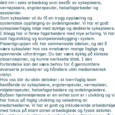
delt inn i seks arbeidslag som består av sykepleiere,
vernepleiere, ergoterapeuter, helsefagarbeider og
assistenter.
Som sykepleier vil du få en trygg opplæring og
systematisk oppfølging av avdelingsleder. Vi har et godt
sykepleierfaglig miljø med dyktige og dedikerte sykepleiere.
I tillegg har vi flinke fagarbeidere med mye erfaring. Vi har
satt fagutvikling og kompetansebygging i system.
Pasientgruppen vår har sammensatte lidelser, og det å
være sykepleier hos oss innebærer mange faglige og
spennende utfordringer. Du bør være dyktig på kliniske
observasjoner, og kunne iverksette tiltak. I den
forbindelse kan det være behov for å gjennomføre
avanserte prosedyrer og håndtere ulikt medisinteknisk
utstyr.
Hos oss blir du aktiv deltaker i et tverrfaglig team
bestående av sykepleiere, ergoterapeuter, vernepleier,
miljøterapeuter, helsefagarbeidere og avdelingsledere.
Byåsen hjemmetjeneste er en enhet som er i utvikling og vi
har fokus på faglig utvikling og veiledning av
medarbeiderne. Vi har et godt og inkluderende arbeidsmiljø
med fokus på blant annet arbeidsglede og fysisk aktivitet.