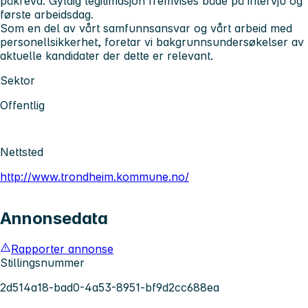
påkrevd. Gyldig legitimasjon fremvises både på intervju og
første arbeidsdag.
Som en del av vårt samfunnsansvar og vårt arbeid med
personellsikkerhet, foretar vi bakgrunnsundersøkelser av
aktuelle kandidater der dette er relevant.
Sektor
Offentlig
Nettsted
http://www.trondheim.kommune.no/
Annonsedata
Rapporter annonse
Stillingsnummer
2d514a18-bad0-4a53-8951-bf9d2cc688ea