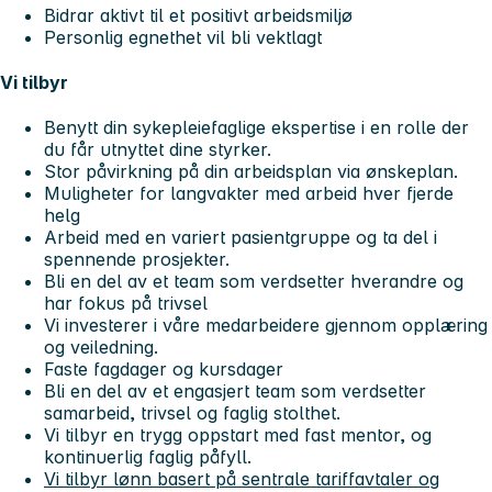
Bidrar aktivt til et positivt arbeidsmiljø
Personlig egnethet vil bli vektlagt
Vi tilbyr
Benytt din sykepleiefaglige ekspertise i en rolle der
du får utnyttet dine styrker.
Stor påvirkning på din arbeidsplan via ønskeplan.
Muligheter for langvakter med arbeid hver fjerde
helg
Arbeid med en variert pasientgruppe og ta del i
spennende prosjekter.
Bli en del av et team som verdsetter hverandre og
har fokus på trivsel
Vi investerer i våre medarbeidere gjennom opplæring
og veiledning.
Faste fagdager og kursdager
Bli en del av et engasjert team som verdsetter
samarbeid, trivsel og faglig stolthet.
Vi tilbyr en trygg oppstart med fast mentor, og
kontinuerlig faglig påfyll.
Vi tilbyr lønn basert på sentrale tariffavtaler og