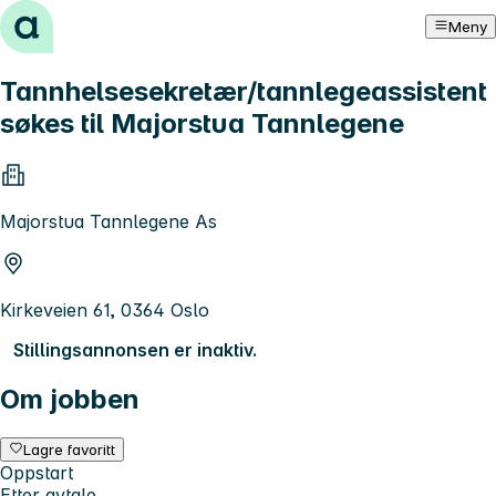
Hopp til innhold
Meny
Tannhelsesekretær/tannlegeassistent
søkes til Majorstua Tannlegene
Majorstua Tannlegene As
Kirkeveien 61, 0364 Oslo
Stillingsannonsen er inaktiv.
Om jobben
Lagre favoritt
Oppstart
Etter avtale