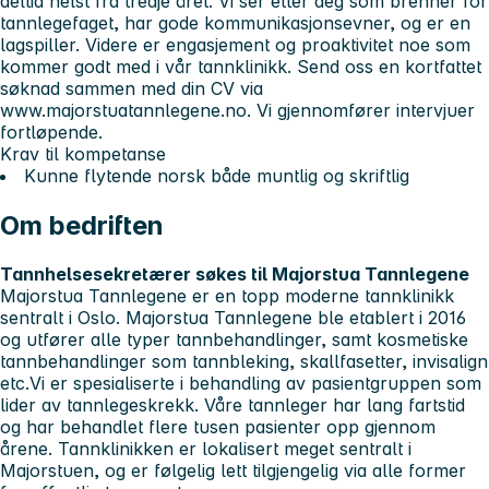
deltid helst fra tredje året. Vi ser etter deg som brenner for
tannlegefaget, har gode kommunikasjonsevner, og er en
lagspiller. Videre er engasjement og proaktivitet noe som
kommer godt med i vår tannklinikk. Send oss en kortfattet
søknad sammen med din CV via
www.majorstuatannlegene.no. Vi gjennomfører intervjuer
fortløpende.
Krav til kompetanse
Kunne flytende norsk både muntlig og skriftlig
Om bedriften
Tannhelsesekretærer søkes til Majorstua Tannlegene
Majorstua Tannlegene er en topp moderne tannklinikk
sentralt i Oslo. Majorstua Tannlegene ble etablert i 2016
og utfører alle typer tannbehandlinger, samt kosmetiske
tannbehandlinger som tannbleking, skallfasetter, invisalign
etc.Vi er spesialiserte i behandling av pasientgruppen som
lider av tannlegeskrekk. Våre tannleger har lang fartstid
og har behandlet flere tusen pasienter opp gjennom
årene. Tannklinikken er lokalisert meget sentralt i
Majorstuen, og er følgelig lett tilgjengelig via alle former