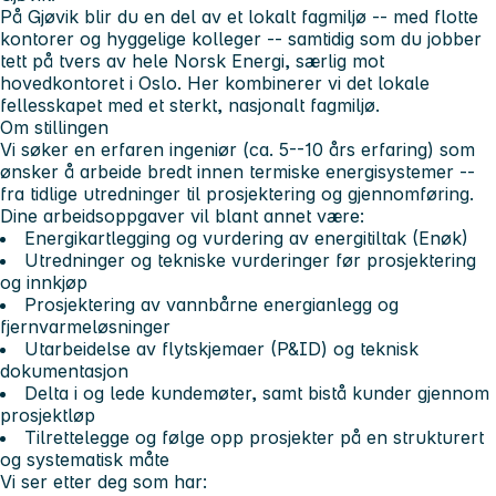
På Gjøvik blir du en del av et lokalt fagmiljø -- med flotte
kontorer og hyggelige kolleger -- samtidig som du jobber
tett på tvers av hele Norsk Energi, særlig mot
hovedkontoret i Oslo. Her kombinerer vi det lokale
fellesskapet med et sterkt, nasjonalt fagmiljø.
Om stillingen
Vi søker en erfaren ingeniør (ca. 5--10 års erfaring) som
ønsker å arbeide bredt innen termiske energisystemer --
fra tidlige utredninger til prosjektering og gjennomføring.
Dine arbeidsoppgaver vil blant annet være:
Energikartlegging og vurdering av energitiltak (Enøk)
Utredninger og tekniske vurderinger før prosjektering
og innkjøp
Prosjektering av vannbårne energianlegg og
fjernvarmeløsninger
Utarbeidelse av flytskjemaer (P&ID) og teknisk
dokumentasjon
Delta i og lede kundemøter, samt bistå kunder gjennom
prosjektløp
Tilrettelegge og følge opp prosjekter på en strukturert
og systematisk måte
Vi ser etter deg som har: