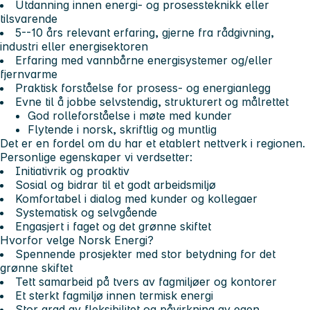
Utdanning innen energi- og prosessteknikk eller
tilsvarende
5--10 års relevant erfaring, gjerne fra rådgivning,
industri eller energisektoren
Erfaring med vannbårne energisystemer og/eller
fjernvarme
Praktisk forståelse for prosess- og energianlegg
Evne til å jobbe selvstendig, strukturert og målrettet
God rolleforståelse i møte med kunder
Flytende i norsk, skriftlig og muntlig
Det er en fordel om du har et etablert nettverk i regionen.
Personlige egenskaper vi verdsetter:
Initiativrik og proaktiv
Sosial og bidrar til et godt arbeidsmiljø
Komfortabel i dialog med kunder og kollegaer
Systematisk og selvgående
Engasjert i faget og det grønne skiftet
Hvorfor velge Norsk Energi?
Spennende prosjekter med stor betydning for det
grønne skiftet
Tett samarbeid på tvers av fagmiljøer og kontorer
Et sterkt fagmiljø innen termisk energi
Stor grad av fleksibilitet og påvirkning av egen