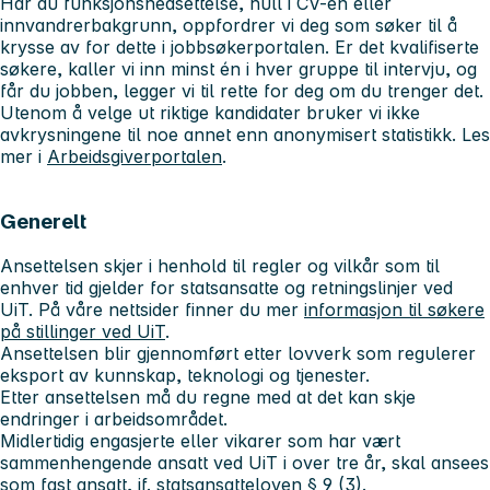
Har du funksjonsnedsettelse, hull i CV-en eller
innvandrerbakgrunn, oppfordrer vi deg som søker til å
krysse av for dette i jobbsøkerportalen. Er det kvalifiserte
søkere, kaller vi inn minst én i hver gruppe til intervju, og
får du jobben, legger vi til rette for deg om du trenger det.
Utenom å velge ut riktige kandidater bruker vi ikke
avkrysningene til noe annet enn anonymisert statistikk. Les
mer i
Arbeidsgiverportalen
.
Generelt
Ansettelsen skjer i henhold til regler og vilkår som til
enhver tid gjelder for statsansatte og retningslinjer ved
UiT. På våre nettsider finner du mer
informasjon til søkere
på stillinger ved UiT
.
Ansettelsen blir gjennomført etter lovverk som regulerer
eksport av kunnskap, teknologi og tjenester.
Etter ansettelsen må du regne med at det kan skje
endringer i arbeidsområdet.
Midlertidig engasjerte eller vikarer som har vært
sammenhengende ansatt ved UiT i over tre år, skal ansees
som fast ansatt, jf. statsansatteloven § 9 (3).