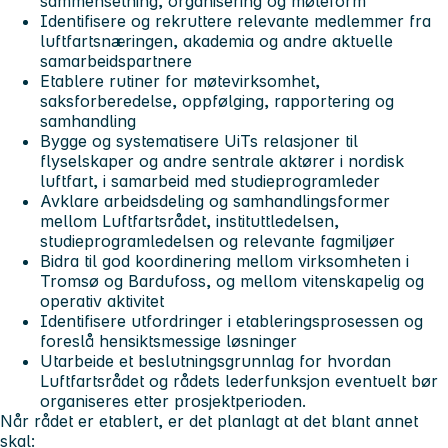
sammensetning, organisering og møteform
Identifisere og rekruttere relevante medlemmer fra
luftfartsnæringen, akademia og andre aktuelle
samarbeidspartnere
Etablere rutiner for møtevirksomhet,
saksforberedelse, oppfølging, rapportering og
samhandling
Bygge og systematisere UiTs relasjoner til
flyselskaper og andre sentrale aktører i nordisk
luftfart, i samarbeid med studieprogramleder
Avklare arbeidsdeling og samhandlingsformer
mellom Luftfartsrådet, instituttledelsen,
studieprogramledelsen og relevante fagmiljøer
Bidra til god koordinering mellom virksomheten i
Tromsø og Bardufoss, og mellom vitenskapelig og
operativ aktivitet
Identifisere utfordringer i etableringsprosessen og
foreslå hensiktsmessige løsninger
Utarbeide et beslutningsgrunnlag for hvordan
Luftfartsrådet og rådets lederfunksjon eventuelt bør
organiseres etter prosjektperioden.
Når rådet er etablert, er det planlagt at det blant annet
skal: