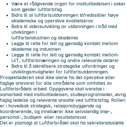
Være et rådgivende organ for instituttledelsen i saker
som gjelder luftfartsfag
Bidra til at luftfartsutdanningen tilfredsstiller høye
akademiske og operative kvalitetskrav
Bidra til videreutvikling av utdanningen i tråd med
utviklingen i
luftfartsindustrien og akademia
Legge til rette for tett og gjensidig kontakt mellom
akademia og industrien
Legge til rette for tett og gjensidig kontakt mellom
UiT, luftfartsnæringen og andre relevante aktører
Bidra til å identifisere strategiske utfordringer og
utviklingsmuligheter for luftfartsutdanningen.
Prosjektlederen skal ikke alene ha det operative eller
faglige ansvaret for alle områdene som omfattes av
Luftfartsrådets arbeid. Oppgavene skal ivaretas i
samarbeid med instituttledelsen, studieprogramleder, øvrig
faglig ledelse og relevante ansatte ved luftfartsfag. Rollen
er i hovedsak strategisk, relasjonsbyggende og
koordinerende, og innebærer ikke selvstendig linje-,
personal-, budsjett- eller resultatansvar.
Det er planlagt at Luftfartsrådet skal ha sekretariatsstøtte