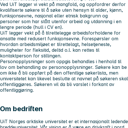
Ved UiT legger vi vekt på mangfold, og oppfordrer derfor
kvalifiserte søkere til å søke uten hensyn til alder, kjønn,
funksjonsevne, nasjonal eller etnisk bakgrunn og
personer som har stått utenfor arbeid og utdanning i en
lengre periode (hull i CV en).
UiT legger vekt på å tilrettelegge arbeidsforholdene for
ansatte med redusert funksjonsevne. Forespørsler om
hvordan arbeidsmiljøet er tilrettelagt, helsetjeneste,
muligheter for fleksitid, deltid o.l. kan rettes til
kontaktperson for stillingen.
Personopplysninger som oppgis behandles i henhold til
lov om behandling av personopplysninger. Søkere kan be
om ikke å bli oppført på den offentlige søkerlista, men
universitetet kan likevel beslutte at navnet på søkeren skal
offentliggjøres. Søkeren vil da bli varslet i forkant av
offentliggjøring.
Om bedriften
UiT Norges arktiske universitet er et internasjonalt ledende
breddeuniversitet. Vår visjon er å være en drivkraft i nord.