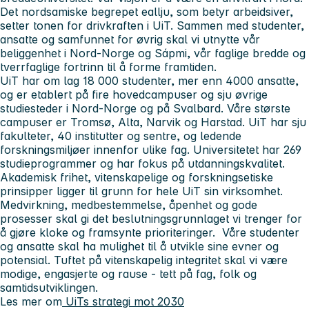
Det nordsamiske begrepet eallju, som betyr arbeidsiver,
setter tonen for drivkraften i UiT. Sammen med studenter,
ansatte og samfunnet for øvrig skal vi utnytte vår
beliggenhet i Nord-Norge og Sápmi, vår faglige bredde og
tverrfaglige fortrinn til å forme framtiden.
UiT har om lag 18 000 studenter, mer enn 4000 ansatte,
og er etablert på fire hovedcampuser og sju øvrige
studiesteder i Nord-Norge og på Svalbard. Våre største
campuser er Tromsø, Alta, Narvik og Harstad. UiT har sju
fakulteter, 40 institutter og sentre, og ledende
forskningsmiljøer innenfor ulike fag. Universitetet har 269
studieprogrammer og har fokus på utdanningskvalitet.
Akademisk frihet, vitenskapelige og forskningsetiske
prinsipper ligger til grunn for hele UiT sin virksomhet.
Medvirkning, medbestemmelse, åpenhet og gode
prosesser skal gi det beslutningsgrunnlaget vi trenger for
å gjøre kloke og framsynte prioriteringer. Våre studenter
og ansatte skal ha mulighet til å utvikle sine evner og
potensial. Tuftet på vitenskapelig integritet skal vi være
modige, engasjerte og rause - tett på fag, folk og
samtidsutviklingen.
Les mer om
UiTs strategi mot 2030