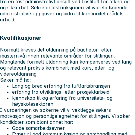
fra en fast administrativt ansatt ved Institutt for teknologi
og sikkerhet. Sekretariatsfunksjonen vil ivareta løpende
administrative oppgaver og bidra til kontinuitet i rådets
arbeid.
Kvalifikasjoner
Normalt kreves det utdanning på bachelor- eller
masternivå innen relevante områder for stillingen.
Manglende formell utdanning kan kompenseres ved lang
og relevant praksis kombinert med kurs, etter- og
videreutdanning.
Søker må ha:
Lang og bred erfaring fra luftfartsbransjen
erfaring fra utviklings- eller prosjektarbeid
kjennskap til og erfaring fra universitets- og
høyskolesektoren
I vurderingen av søkerne vil vi vektlegge søkers
motivasjon og personlige egnethet for stillingen. Vi søker
kandidater som blant annet har:
Gode samarbeidsevner
Evner til god kommunikasjon og samhandling med