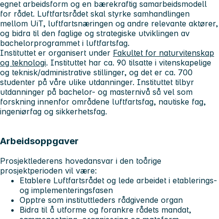
egnet arbeidsform og en bærekraftig samarbeidsmodell
for rådet. Luftfartsrådet skal styrke samhandlingen
mellom UiT, luftfartsnæringen og andre relevante aktører,
og bidra til den faglige og strategiske utviklingen av
bachelorprogrammet i luftfartsfag.
Instituttet er organisert under
Fakultet for naturvitenskap
og teknologi
. Instituttet har ca. 90 tilsatte i vitenskapelige
og teknisk/administrative stillinger, og det er ca. 700
studenter på våre ulike utdanninger. Instituttet tilbyr
utdanninger på bachelor- og masternivå så vel som
forskning innenfor områdene luftfartsfag, nautiske fag,
ingeniørfag og sikkerhetsfag.
Arbeidsoppgaver
Prosjektlederens hovedansvar i den toårige
prosjektperioden vil være:
Etablere Luftfartsrådet og lede arbeidet i etablerings-
og implementeringsfasen
Opptre som instituttleders rådgivende organ
Bidra til å utforme og forankre rådets mandat,