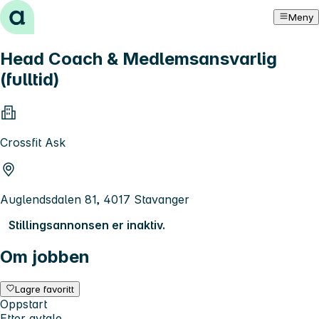
Hopp til innhold
Meny
Head Coach & Medlemsansvarlig
(fulltid)
Crossfit Ask
Auglendsdalen 81, 4017 Stavanger
Stillingsannonsen er inaktiv.
Om jobben
Lagre favoritt
Oppstart
Etter avtale