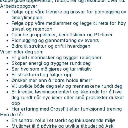
skape gode opplevelser, relasjoner og resultater over tid.
Arbeidsoppgaver
Følge opp våre trenere og ansvar for planlegging av
timer/timeplan
Følge opp våre medlemmer og legge til rette for høy
trivsel og retention
Coache gruppetimer, bedriftstimer og PT-timer
Planlegging og gjennomføring av events
Bidra til struktur og drift i hverdagen
Vi ser etter deg som
Er glad i mennesker og bygger relasjoner
Skaper energi og trygghet rundt deg
Ser hva som må gjøres og tar initiativ
Er strukturert og følger opp
Ønsker mer enn å "bare holde timer"
Vil utvikle både deg selv og menneskene rundt deg
Er kreativ, løsningsorientert og ikke redd for å hive
deg rundt når nye ideer eller små prosjekter dukker
opp
Har erfaring med CrossFit eller funksjonell trening
Hva du får
En sentral rolle i et sterkt og inkluderende miljø
Mulighet til å påvirke og utvikle tilbudet på Ask