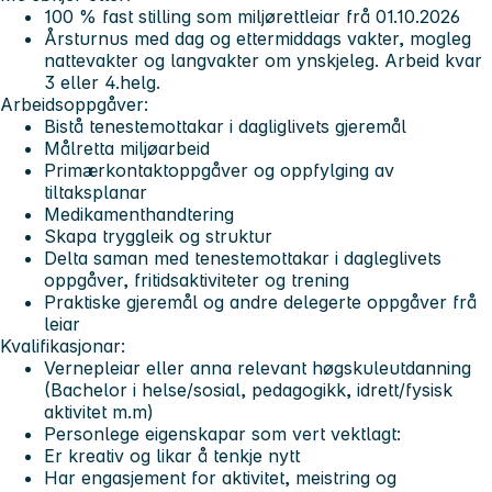
100 % fast stilling som miljørettleiar frå 01.10.2026
Årsturnus med dag og ettermiddags vakter, mogleg
nattevakter og langvakter om ynskjeleg. Arbeid kvar
3 eller 4.helg.
Arbeidsoppgåver:
Bistå tenestemottakar i dagliglivets gjeremål
Målretta miljøarbeid
Primærkontaktoppgåver og oppfylging av
tiltaksplanar
Medikamenthandtering
Skapa tryggleik og struktur
Delta saman med tenestemottakar i dagleglivets
oppgåver, fritidsaktiviteter og trening
Praktiske gjeremål og andre delegerte oppgåver frå
leiar
Kvalifikasjonar:
Vernepleiar eller anna relevant høgskuleutdanning
(Bachelor i helse/sosial, pedagogikk, idrett/fysisk
aktivitet m.m)
Personlege eigenskapar som vert vektlagt:
Er kreativ og likar å tenkje nytt
Har engasjement for aktivitet, meistring og