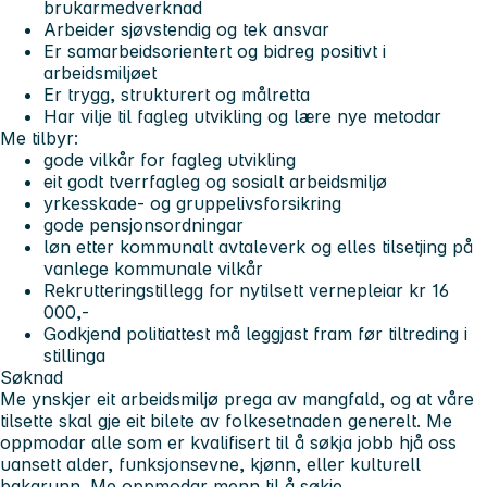
brukarmedverknad
Arbeider sjøvstendig og tek ansvar
Er samarbeidsorientert og bidreg positivt i
arbeidsmiljøet
Er trygg, strukturert og målretta
Har vilje til fagleg utvikling og lære nye metodar
Me tilbyr:
gode vilkår for fagleg utvikling
eit godt tverrfagleg og sosialt arbeidsmiljø
yrkesskade- og gruppelivsforsikring
gode pensjonsordningar
løn etter kommunalt avtaleverk og elles tilsetjing på
vanlege kommunale vilkår
Rekrutteringstillegg for nytilsett vernepleiar kr 16
000,-
Godkjend politiattest må leggjast fram før tiltreding i
stillinga
Søknad
Me ynskjer eit arbeidsmiljø prega av mangfald, og at våre
tilsette skal gje eit bilete av folkesetnaden generelt. Me
oppmodar alle som er kvalifisert til å søkja jobb hjå oss
uansett alder, funksjonsevne, kjønn, eller kulturell
bakgrunn. Me oppmodar menn til å søkje