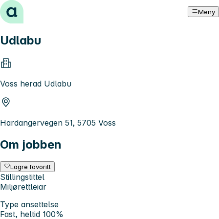
Hopp til innhold
Meny
Udlabu
Voss herad Udlabu
Hardangervegen 51, 5705 Voss
Om jobben
Lagre favoritt
Stillingstittel
Miljørettleiar
Type ansettelse
Fast, heltid 100%