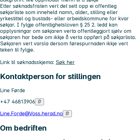
Etter søknadsfristen vert det sett opp ei offentleg
søkjarliste som inneheld namn, alder, stilling eller
yrkestittel og bustads- eller arbeidskommune for kvar
søkjar. I fylgje offentlighetsloven § 25 2. ledd kan
opplysningar om søkjaren verta offentleggjort sjølv om
søkjaren har bede om ikkje å verta oppført på søkjarlista.
Søkjaren vert varsla dersom førespurnaden ikkje vert
teken til fylgje.
Link til søknadsskjema:
Søk her
Kontaktperson for stillingen
Line Førde
+47 46813906
Line.Forde@Voss.herad.no
Om bedriften