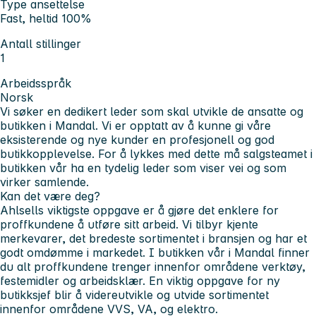
Type ansettelse
Fast, heltid 100%
Antall stillinger
1
Arbeidsspråk
Norsk
Vi søker en dedikert leder som skal utvikle de ansatte og
butikken i Mandal. Vi er opptatt av å kunne gi våre
eksisterende og nye kunder en profesjonell og god
butikkopplevelse. For å lykkes med dette må salgsteamet i
butikken vår ha en tydelig leder som viser vei og som
virker samlende.
Kan det være deg?
Ahlsells viktigste oppgave er å gjøre det enklere for
proffkundene å utføre sitt arbeid. Vi tilbyr kjente
merkevarer, det bredeste sortimentet i bransjen og har et
godt omdømme i markedet. I butikken vår i Mandal finner
du alt proffkundene trenger innenfor områdene verktøy,
festemidler og arbeidsklær. En viktig oppgave for ny
butikksjef blir å videreutvikle og utvide sortimentet
innenfor områdene VVS, VA, og elektro.