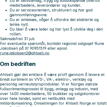
Du er selvstendig, trygg og tillitsskapende overfor
medarbeidere, leverandører og kunder.
Du er serviceorientert, strukturert og har god
gjennomføringsevne.
Du er ambisiøs, våger å utfordre det etablerte og
tenke nytt.
Du liker å være leder og har lyst å utvikle deg i den
rollen.
Søknadsfrist 31 juli.
For eventuelle spørsmål, kontakt regional salgssjef Rune
Jakobsen på tlf 90951519 eller epost
rune.jakobsen2@ahlsell.no
Om bedriften
Ahlsell gjør det enklere å være proff gjennom å levere et
bredt sortiment av VVS-, VA-, elektro-, verktøy og
personlig verneutstyrsprodukter. Vi er Norges største
fullsortimentsgrossist til bygg, anlegg og industri, med
over 1400 medarbeidere, 50 butikker og salgskontorer
over hele landet, samt en nettbutikk med
milliardomsetning. Omsetningen for Ahlsell Norge er totalt