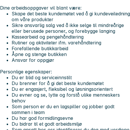
Dine arbeidsoppgaver vil blant være:
Skape det beste kundemøtet ved å gi kundeveiledning
om våre produkter
Sikre ansvarlig salg ved å ikke selge til mindreårige
eller berusede personer, og forebygge langing
Kassearbeid og pengehåndtering
Rutiner og aktiviteter ifm. varehåndtering
Forefallende butikkarbeid
Åpne og stenge butikken
Ansvar for oppgjør
Personlige egenskaper:
Du er blid og serviceinnstilt
Du brenner for å gi det beste kundemøtet
Du er engasjert, fleksibel og løsningsorientert
Du evner og se, lytte og forstå ulike menneskers
behov
Som person er du en lagspiller og jobber godt
sammen i team
Du har god formidlingsevne
Du bidrar til et godt arbeidsmiljø
Som ansatt hos oss identifiserer du deg med verdiene