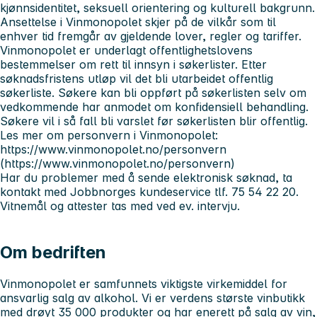
kjønnsidentitet, seksuell orientering og kulturell bakgrunn.
Ansettelse i Vinmonopolet skjer på de vilkår som til
enhver tid fremgår av gjeldende lover, regler og tariffer.
Vinmonopolet er underlagt offentlighetslovens
bestemmelser om rett til innsyn i søkerlister. Etter
søknadsfristens utløp vil det bli utarbeidet offentlig
søkerliste. Søkere kan bli oppført på søkerlisten selv om
vedkommende har anmodet om konfidensiell behandling.
Søkere vil i så fall bli varslet før søkerlisten blir offentlig.
Les mer om personvern i Vinmonopolet:
https://www.vinmonopolet.no/personvern
(https://www.vinmonopolet.no/personvern)
Har du problemer med å sende elektronisk søknad, ta
kontakt med Jobbnorges kundeservice tlf. 75 54 22 20.
Vitnemål og attester tas med ved ev. intervju.
Om bedriften
Vinmonopolet er samfunnets viktigste virkemiddel for
ansvarlig salg av alkohol. Vi er verdens største vinbutikk
med drøyt 35 000 produkter og har enerett på salg av vin,