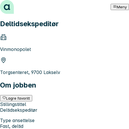
Hopp til innhold
Meny
Deltidsekspeditør
Vinmonopolet
Torgsenteret, 9700 Lakselv
Om jobben
Lagre favoritt
Stillingstittel
Deltidsekspeditør
Type ansettelse
Fast, deltid