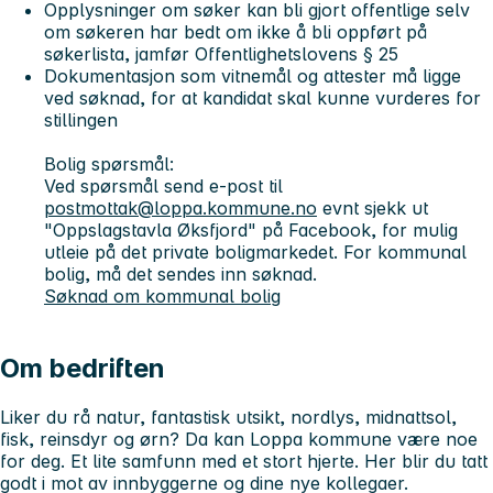
Opplysninger om søker kan bli gjort offentlige selv
om søkeren har bedt om ikke å bli oppført på
søkerlista, jamfør Offentlighetslovens § 25
Dokumentasjon som vitnemål og attester må ligge
ved søknad, for at kandidat skal kunne vurderes for
stillingen
Bolig spørsmål:
Ved spørsmål send e-post til
postmottak@loppa.kommune.no
evnt sjekk ut
"Oppslagstavla Øksfjord" på Facebook, for mulig
utleie på det private boligmarkedet. For kommunal
bolig, må det sendes inn søknad.
Søknad om kommunal bolig
Om bedriften
Liker du rå natur, fantastisk utsikt, nordlys, midnattsol,
fisk, reinsdyr og ørn? Da kan Loppa kommune være noe
for deg. Et lite samfunn med et stort hjerte. Her blir du tatt
godt i mot av innbyggerne og dine nye kollegaer.