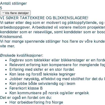
Antall stillinger
5
Vis flere detaljer
VI SØKER TAKTEKKERE OG BLIKKENSLAGERE!
Vi søker etter deg som er motivert og pliktoppfyllende, o
arbeidsoppgaver. Arbeidssted vil variere mellom prosjekter
kandidater som er reisevillige, samt kandidater som er bosa
Kristiansand.
Vi har mange spennende stillinger hos flere av våre kunde
vite mer.
Ønskede kvalifikasjoner:
Fagbrev som taktekker eller blikkenslager er en ford
Relevant erfaring kan kompensere for manglende fa
Erfaring med skifer er en stor fordel
Kan lese og forstå tekniske tegninger
Jobber nøyaktig, effektivt og med stolthet for det du 
Kan jobbe både selvstendig og i team
Førerkort klasse B
Kan kommunisere på norsk og/eller engelsk
Det er også en fordel om du:
Har arbeidserfaring fra Norge