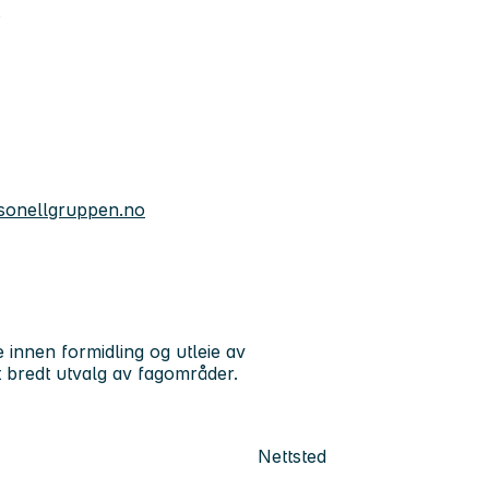
s
sonellgruppen.no
innen formidling og utleie av
et bredt utvalg av fagområder.
Nettsted