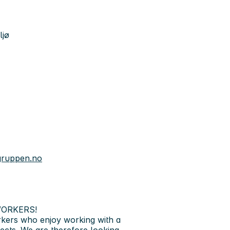
ljø
gruppen.no
WORKERS!
rkers who enjoy working with a