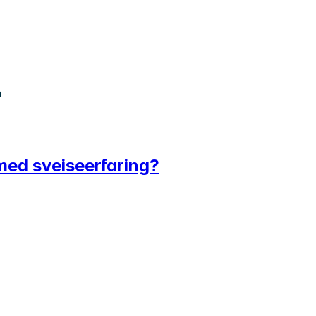
n
 med sveiseerfaring?