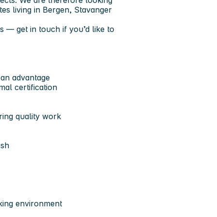
jects. We are therefore looking
tes living in Bergen, Stavanger
s — get in touch if you’d like to
s an advantage
al certification
ring quality work
ish
rking environment