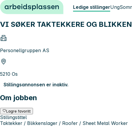
Hopp til innhold
Ledige stillinger
Ung
Somm
VI SØKER TAKTEKKERE OG BLIKKEN
Personellgruppen AS
5210 Os
Stillingsannonsen er inaktiv.
Om jobben
Lagre favoritt
Stillingstittel
Taktekker / Blikkenslager / Roofer / Sheet Metal Worker