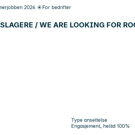
erjobben
2026
☀️
For bedrifter
SLAGERE / WE ARE LOOKING FOR R
Type ansettelse
Engasjement, heltid 100%