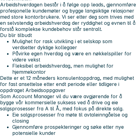
Arbeidshverdagen består i å følge opp leads, gjennomføre
profesjonelle kundemøter og bygge langsiktige relasjoner
med store kontorbrukere. Vi ser etter deg som trives med
en selvstendig arbeidshverdag der ryddighet og evnen til å
forstå komplekse kundebehov står sentralt.
Du blir tilbudt
Mulighet for rask utvikling i et selskap som
verdsetter dyktige kollegaer
Påvirke egen hverdag og være en nøkkelspiller for
videre vekst
Fleksibel arbeidshverdag, men mulighet for
hjemmekontor
Dette er et 12 måneders konsulentoppdrag, med mulighet
for fast ansettelse etter endt periode eller tidligere i
oppdraget
Arbeidsoppgaver
Som Account Manager vil du være avgjørende for å
bygge vår kommersielle suksess ved å drive og eie
salgsprosesser fra A til Å, med fokus på direkte salg.
Eie salgsprosesser fra møte til avtaleinngåelse og
closing
Gjennomføre prospekteringer og søke etter nye
potensielle kunder