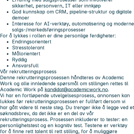
sikkerhet, personvern, IT eller innkjøp
God kunnskap om CRM, pipeline-struktur og digitale
demoer
Interesse for AI-verktøy, automatisering og moderne
salgs-/markedsføringsprosesser
For å lykkes i rollen er dine personlige ferdigheter:
Endringsorientert
Stresstolerant
Målorientert
Ryddig
Ansvarsfull
Vår rekrutteringsprosess
Denne rekrutteringsprosessen håndteres av Academic
Work og alle innledende spørsmål om stillingen rettes til
Academic Work på
kandidat@academicwork.no
.
Vi har en fortløpende utvelgelsesprosess, annonsen kan
lukkes før rekrutteringsprosessen er fullført dersom vi
har gått videre til neste steg. Du trenger ikke å legge ved et
søknadsbrev, da det ikke er en del av vår
rekrutteringsprosess. Prosessen inkluderer to tester: en
personlighetstest og en kognitiv test. Testene er verktøy
for å finne rett talent til rett stilling, for å muliggjøre