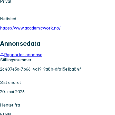
Privat
Nettsted
https://www.academicwork.no/
Annonsedata
Rapporter annonse
Stillingsnummer
2c407e5a-7b66-4d19-9a8b-dfa15e1ba84f
Sist endret
20. mai 2026
Hentet fra
FINN