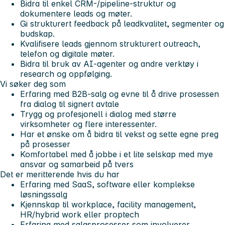
Bidra til enkel CRM-/pipeline-struktur og
dokumentere leads og møter.
Gi strukturert feedback på leadkvalitet, segmenter og
budskap.
Kvalifisere leads gjennom strukturert outreach,
telefon og digitale møter.
Bidra til bruk av AI-agenter og andre verktøy i
research og oppfølging.
Vi søker deg som
Erfaring med B2B-salg og evne til å drive prosessen
fra dialog til signert avtale
Trygg og profesjonell i dialog med større
virksomheter og flere interessenter.
Har et ønske om å bidra til vekst og sette egne preg
på prosesser
Komfortabel med å jobbe i et lite selskap med mye
ansvar og samarbeid på tvers
Det er meritterende hvis du har
Erfaring med SaaS, software eller komplekse
løsningssalg
Kjennskap til workplace, facility management,
HR/hybrid work eller proptech
Erfaring med salgsprosesser som involverer