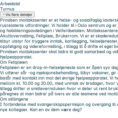
Arbeidstid
Turnus
Vis flere detaljer
Prindsen mottakssenter er et helse- og sosialfaglig lavter
rusrelaterte utfordringer. Vi holder til i Oslo sentrum og e
og habiliteringsavdelingen i Velferdsetaten. Mottakssentere
Akuttovernatting, Feltpleie, Brukerrom.
Vi er et skaderedus
tilbyr utstyr for tryggere inntak, kartlegging, helsetjeneste
oppfølging og videreformidling, i tillegg til å drifte et eget
Prindsen mottakssenter skal bidra til godt samarbeid og vid
hjelpeapparatet.
Om Feltpleien
Feltpleien er en drop-in-helsetjeneste som er åpen syv dager
Vi utfører sår -og injeksjonsbehandling, tilbyr vaksiner, gi
bistår med kontakt inn mot det øvrige hjelpeapparatet. Vi ha
mellom kl. 10.00 og 20.00, med unntak av tirsdager, hvor vi
tillegg drifter vi smittevernsluken hvor vi deler ut rent bru
påregnes at man bidrar på tvers av alle teamene ved mott
Om stillingene
I forbindelse med svangerskapspermisjon og overgang til an
nye kollegaer. Kan en av dem være deg?