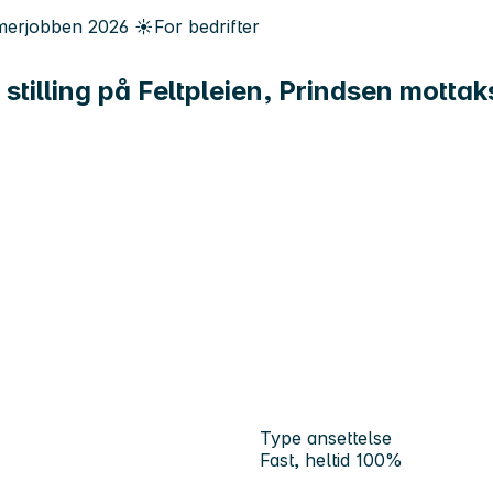
erjobben
2026
☀️
For bedrifter
st stilling på Feltpleien, Prindsen mott
Type ansettelse
Fast, heltid 100%