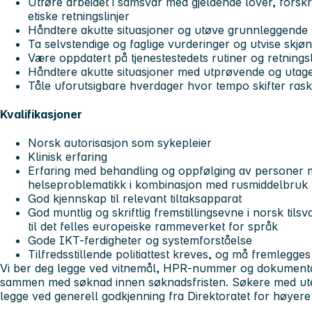
Utføre arbeidet i samsvar med gjeldende lover, forskr
etiske retningslinjer
Håndtere akutte situasjoner og utøve grunnleggende 
Ta selvstendige og faglige vurderinger og utvise skjø
Være oppdatert på tjenestestedets rutiner og retningslin
Håndtere akutte situasjoner med utprøvende og utag
Tåle uforutsigbare hverdager hvor tempo skifter rask
Kvalifikasjoner
Norsk autorisasjon som sykepleier
Klinisk erfaring
Erfaring med behandling og oppfølging av personer m
helseproblematikk i kombinasjon med rusmiddelbruk
God kjennskap til relevant tiltaksapparat
God muntlig og skriftlig fremstillingsevne i norsk til
til
det felles europeiske rammeverket for språk
Gode IKT-ferdigheter og systemforståelse
Tilfredsstillende politiattest kreves, og må fremlegges 
Vi ber deg legge ved vitnemål,
HPR-nummer
og dokument
sammen med søknad innen søknadsfristen. Søkere med ut
legge ved generell godkjenning fra Direktoratet for høyer