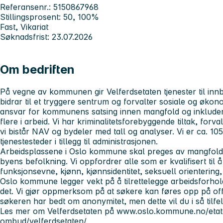
Referansenr.: 5150867968
Stillingsprosent: 50, 100%
Fast, Vikariat
Søknadsfrist: 23.07.2026
Om bedriften
På vegne av kommunen gir Velferdsetaten tjenester til in
bidrar til et tryggere sentrum og forvalter sosiale og økono
ansvar for kommunens satsing innen mangfold og inkludering
flere i arbeid. Vi har kriminalitetsforebyggende tiltak, forva
vi bistår NAV og bydeler med tall og analyser. Vi er ca. 10
tjenestesteder i tillegg til administrasjonen.
Arbeidsplassene i Oslo kommune skal preges av mangfold, 
byens befolkning. Vi oppfordrer alle som er kvalifisert til 
funksjonsevne, kjønn, kjønnsidentitet, seksuell orientering,
Oslo kommune legger vekt på å tilrettelegge arbeidsforh
det. Vi gjør oppmerksom på at søkere kan føres opp på off
søkeren har bedt om anonymitet, men dette vil du i så tilfel
Les mer om Velferdsetaten på www.oslo.kommune.no/etat
ombud/velferdsetaten/