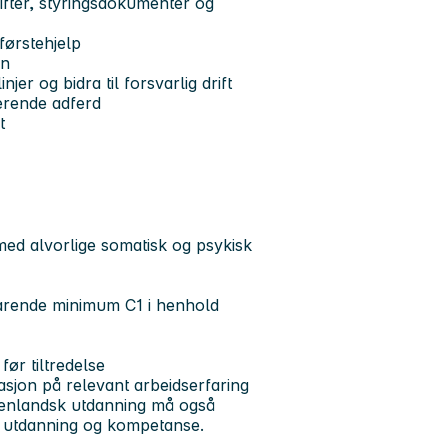
ifter, styringsdokumenter og
førstehjelp
nn
jer og bidra til forsvarlig drift
erende adferd
t
ed alvorlige somatisk og psykisk
svarende minimum C1 i henhold
før tiltredelse
asjon på
relevant
arbeidserfaring
enlandsk utdanning må også
e utdanning og kompetanse.