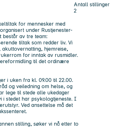
Antall stillinger
2
skeltiltak for mennesker med
r organisert under Rustjenester-
t består av tre team:
erende tiltak som redder liv. Vi
r, akuttovernatting, hjemreise,
 brukerrom for inntak av rusmidler.
ereformidling til det ordinære
 i uken fra kl. 09.00 til 22.00.
r råd og veiledning om helse, og
r lege til stede alle ukedager
 i stedet har psykologtjeneste. I
kerutstyr. Ved ansettelse må det
akssenteret.
nen stilling, søker vi nå etter to