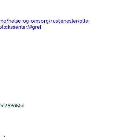
no/helse-og-omsorg/rustjenester/alle-
ottakssenter/#gref
ea399a85e