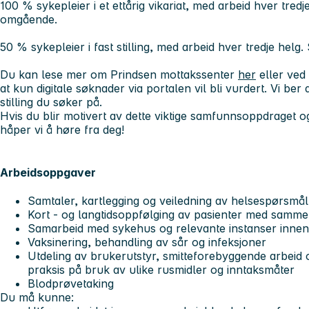
100 % sykepleier i et ettårig vikariat, med arbeid hver tredj
omgående.
50 % sykepleier i fast stilling, med arbeid hver tredje helg
Du kan lese mer om Prindsen mottakssenter
her
eller ved
at kun digitale søknader via portalen vil bli vurdert. Vi be
stilling du søker på.
Hvis du blir motivert av dette viktige samfunnsoppdraget og
håper vi å høre fra deg!
Arbeidsoppgaver
Samtaler, kartlegging og veiledning av helsespørsmål
Kort - og langtidsoppfølging av pasienter med samm
Samarbeid med sykehus og relevante instanser innen
Vaksinering, behandling av sår og infeksjoner
Utdeling av brukerutstyr, smitteforebyggende arbeid 
praksis på bruk av ulike rusmidler og inntaksmåter
Blodprøvetaking
Du må kunne: