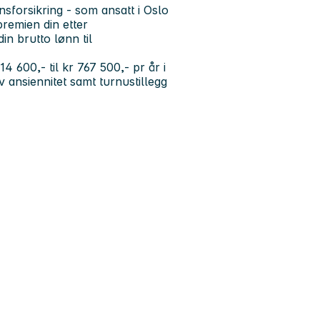
sforsikring - som ansatt i Oslo
remien din etter
in brutto lønn til
4 600,- til kr 767 500,- pr år i
 ansiennitet samt turnustillegg