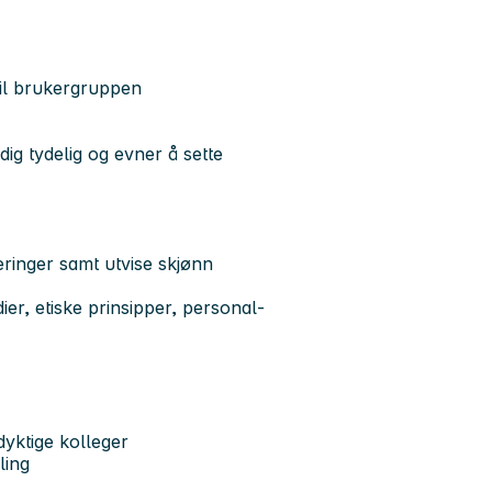
 til brukergruppen
ig tydelig og evner å sette
eringer samt utvise skjønn
r, etiske prinsipper, personal-
dyktige kolleger
ling