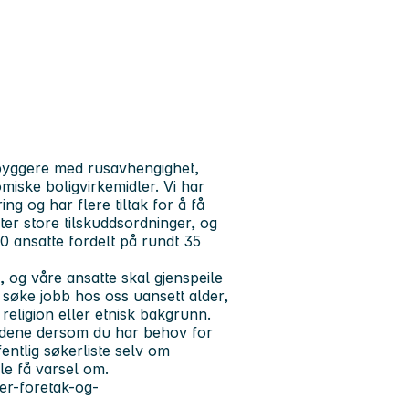
nbyggere med rusavhengighet,
miske boligvirkemidler. Vi har
 og har flere tiltak for å få
lter store tilskuddsordninger, og
50 ansatte fordelt på rundt 35
og våre ansatte skal gjenspeile
å søke jobb hos oss uansett alder,
 religion eller etnisk bakgrunn.
oldene dersom du har behov for
entlig søkerliste selv om
le få varsel om.
er-foretak-og-