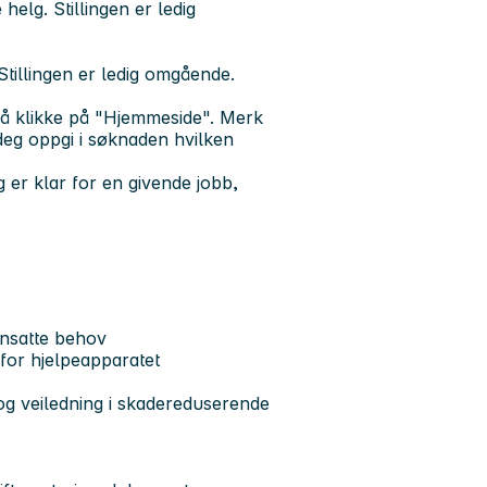
e hel
g. Stillingen er ledig
. Stillingen er ledig omgående.
 å klikke på "Hjemmeside". Merk
r deg oppgi i søknaden hvilken
 er klar for en givende jobb,
ensatte behov
for hjelpeapparatet
og veiledning i skadereduserende