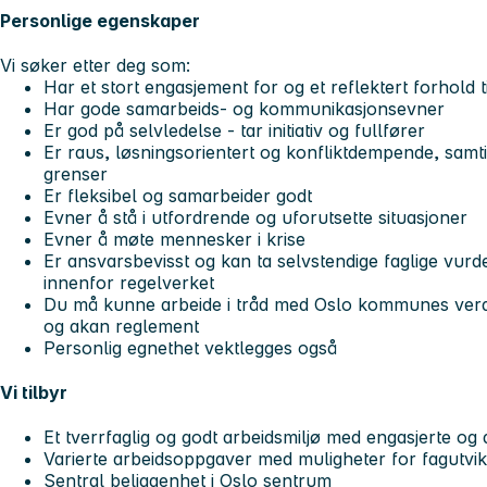
Personlige egenskaper
Vi søker etter deg som:
Har et stort engasjement for og et reflektert forhold
Har gode samarbeids- og kommunikasjonsevner
Er god på selvledelse - tar initiativ og fullfører
Er raus, løsningsorientert og konfliktdempende, samtid
grenser
Er fleksibel og samarbeider godt
Evner å stå i utfordrende og uforutsette situasjoner
Evner å møte mennesker i krise
Er ansvarsbevisst og kan ta selvstendige faglige vurd
innenfor regelverket
Du må kunne arbeide i tråd med Oslo kommunes verdie
og akan reglement
Personlig egnethet vektlegges også
Vi tilbyr
Et tverrfaglig og godt arbeidsmiljø med engasjerte og 
Varierte arbeidsoppgaver med muligheter for fagutvik
Sentral beliggenhet i Oslo sentrum