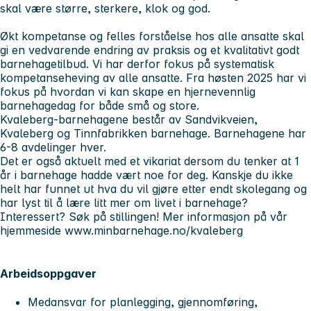
skal være større, sterkere, klok og god.
Økt kompetanse og felles forståelse hos alle ansatte skal
gi en vedvarende endring av praksis og et kvalitativt godt
barnehagetilbud. Vi har derfor fokus på systematisk
kompetanseheving av alle ansatte. Fra høsten 2025 har vi
fokus på hvordan vi kan skape en hjernevennlig
barnehagedag for både små og store.
Kvaleberg-barnehagene består av Sandvikveien,
Kvaleberg og Tinnfabrikken barnehage. Barnehagene har
6-8 avdelinger hver.
Det er også aktuelt med et vikariat dersom du tenker at 1
år i barnehage hadde vært noe for deg. Kanskje du ikke
helt har funnet ut hva du vil gjøre etter endt skolegang og
har lyst til å lære litt mer om livet i barnehage?
Interessert? Søk på stillingen!
Mer informasjon på vår
hjemmeside www.minbarnehage.no/kvaleberg
Arbeidsoppgaver
Medansvar for planlegging, gjennomføring,