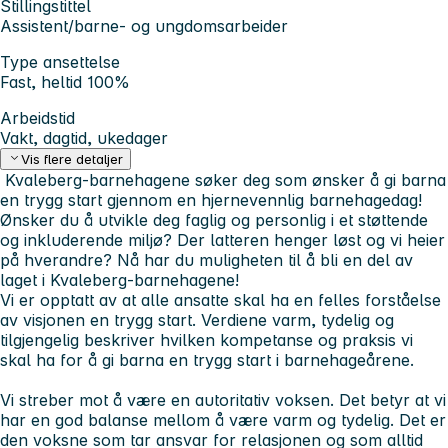
Stillingstittel
Assistent/barne- og ungdomsarbeider
Type ansettelse
Fast, heltid 100%
Arbeidstid
Vakt, dagtid, ukedager
Vis flere detaljer
Kvaleberg-barnehagene søker deg som ønsker å gi barna
en trygg start gjennom en hjernevennlig barnehagedag!
Ønsker du å utvikle deg faglig og personlig i et støttende
og inkluderende miljø? Der latteren henger løst og vi heier
på hverandre? Nå har du muligheten til å bli en del av
laget i Kvaleberg-barnehagene!
Vi er opptatt av at alle ansatte skal ha en felles forståelse
av visjonen en trygg start. Verdiene varm, tydelig og
tilgjengelig beskriver hvilken kompetanse og praksis vi
skal ha for å gi barna en trygg start i barnehageårene.
Vi streber mot å være en autoritativ voksen. Det betyr at vi
har en god balanse mellom å være varm og tydelig. Det er
den voksne som tar ansvar for relasjonen og som alltid