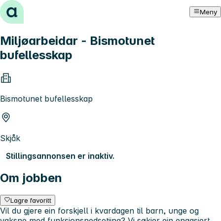
Hopp til innhold
Meny
Miljøarbeidar - Bismotunet
bufellesskap
Bismotunet bufellesskap
Skjåk
Stillingsannonsen er inaktiv.
Om jobben
Lagre favoritt
Vil du gjere ein forskjell i kvardagen til barn, unge og
vaksne med funksjonsnedsetjing? Vi søkjer ein engasjert