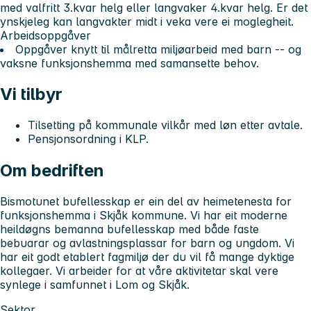
med valfritt 3.kvar helg eller langvaker 4.kvar helg. Er det
ynskjeleg kan langvakter midt i veka vere ei moglegheit.
Arbeidsoppgåver
Oppgåver knytt til målretta miljøarbeid med barn -- og
vaksne funksjonshemma med samansette behov.
Vi tilbyr
Tilsetting på kommunale vilkår med løn etter avtale.
Pensjonsordning i KLP.
Om bedriften
Bismotunet bufellesskap er ein del av heimetenesta for
funksjonshemma i Skjåk kommune. Vi har eit moderne
heildøgns bemanna bufellesskap med både faste
bebuarar og avlastningsplassar for barn og ungdom. Vi
har eit godt etablert fagmiljø der du vil få mange dyktige
kollegaer. Vi arbeider for at våre aktivitetar skal vere
synlege i samfunnet i Lom og Skjåk.
Sektor