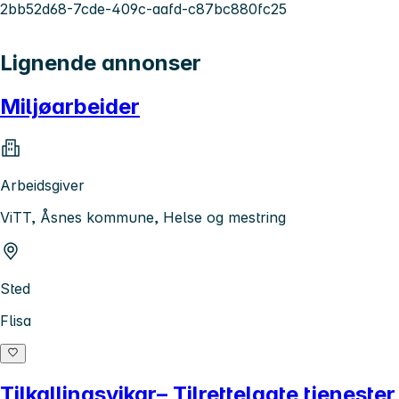
2bb52d68-7cde-409c-aafd-c87bc880fc25
Lignende annonser
Miljøarbeider
Arbeidsgiver
ViTT, Åsnes kommune, Helse og mestring
Sted
Flisa
Tilkallingsvikar– Tilrettelagte tjenester