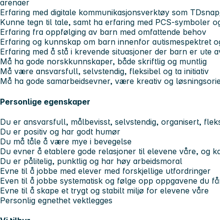
arenaer
Erfaring med digitale kommunikasjonsverktøy som TDsnap
Kunne tegn til tale, samt ha erfaring med PCS-symboler og
Erfaring fra oppfølging av barn med omfattende behov
Erfaring og kunnskap om barn innenfor autismespektret 
Erfaring med å stå i krevende situasjoner der barn er ute a
Må ha gode norskkunnskaper, både skriftlig og muntlig
Må være ansvarsfull, selvstendig, fleksibel og ta initiativ
Må ha gode samarbeidsevner, være kreativ og løsningsorie
Personlige egenskaper
Du er ansvarsfull, målbevisst, selvstendig, organisert, fleksi
Du er positiv og har godt humør
Du må tåle å være mye i bevegelse
Du evner å etablere gode relasjoner til elevene våre, og k
Du er pålitelig, punktlig og har høy arbeidsmoral
Evne til å jobbe med elever med forskjellige utfordringer
Even til å jobbe systematisk og følge opp oppgavene du få
Evne til å skape et trygt og stabilt miljø for elevene våre
Personlig egnethet vektlegges