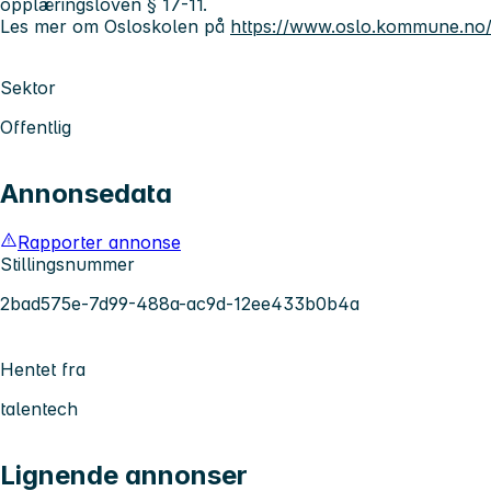
opplæringsloven § 17-11.
Les mer om Osloskolen på
https://www.oslo.kommune.no/
Sektor
Offentlig
Annonsedata
Rapporter annonse
Stillingsnummer
2bad575e-7d99-488a-ac9d-12ee433b0b4a
Hentet fra
talentech
Lignende annonser