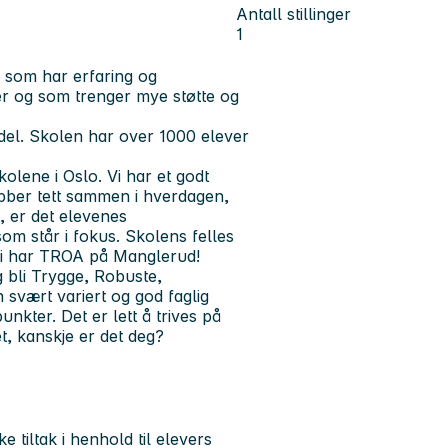
Antall stillinger
1
eg som har erfaring og
r og som trenger mye støtte og
del. Skolen har over 1000 elever
olene i Oslo. Vi har et godt
 jobber tett sammen i hverdagen,
n, er det elevenes
om står i fokus. Skolens felles
 Vi har TROA på Manglerud!
g bli Trygge, Robuste,
svært variert og god faglig
nkter. Det er lett å trives på
t, kanskje er det deg?
 tiltak i henhold til elevers