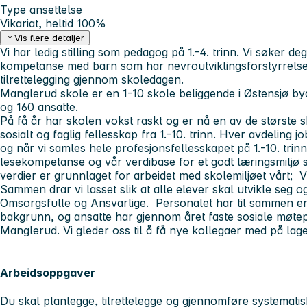
Type ansettelse
Vikariat, heltid 100%
Vis flere detaljer
Vi har ledig stilling som pedagog på 1.-4. trinn. Vi søker d
kompetanse med barn som har nevroutviklingsforstyrrelse
tilrettelegging gjennom skoledagen.
Manglerud skole er en 1-10 skole beliggende i Østensjø by
og 160 ansatte.
På få år har skolen vokst raskt og er nå en av de største sk
sosialt og faglig fellesskap fra 1.-10. trinn. Hver avdeling
og når vi samles hele profesjonsfellesskapet på 1.-10. trin
lesekompetanse og vår verdibase for et godt læringsmiljø s
verdier er grunnlaget for arbeidet med skolemiljøet vårt;
Sammen drar vi lasset slik at alle elever skal utvikle seg o
Omsorgsfulle og Ansvarlige. Personalet har til sammen en 
bakgrunn, og ansatte har gjennom året faste sosiale møtepu
Manglerud. Vi gleder oss til å få nye kollegaer med på lage
Arbeidsoppgaver
Du skal planlegge, tilrettelegge og gjennomføre systematiske