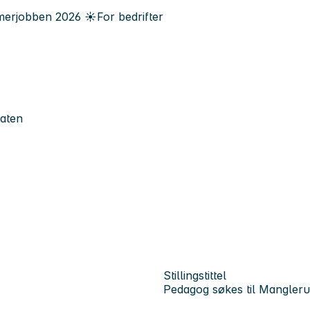
erjobben
2026
☀️
For bedrifter
taten
Stillingstittel
Pedagog søkes til Mangleru