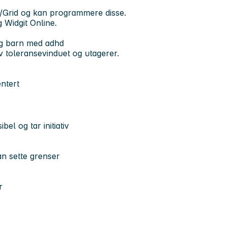
/Grid og kan programmere disse.
 Widgit Online.
og barn med adhd
v toleransevinduet og utagerer.
ntert
bel og tar initiativ
an sette grenser
r