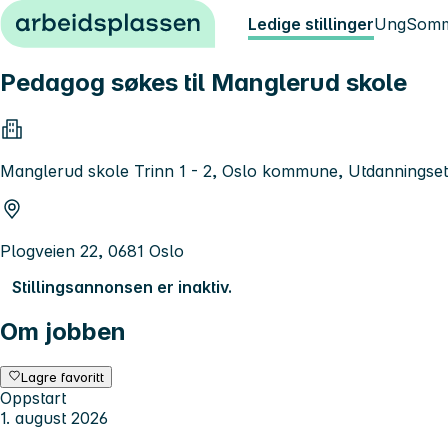
Hopp til innhold
Ledige stillinger
Ung
Somm
Pedagog søkes til Manglerud skole
Manglerud skole Trinn 1 - 2, Oslo kommune, Utdanningse
Plogveien 22, 0681 Oslo
Stillingsannonsen er inaktiv.
Om jobben
Lagre favoritt
Oppstart
1. august 2026