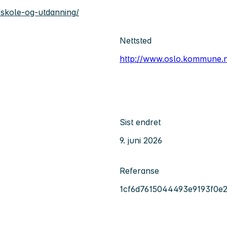
skole-og-utdanning/
Nettsted
http://www.oslo.kommune.
Sist endret
9. juni 2026
Referanse
1cf6d7615044493e9193f0e