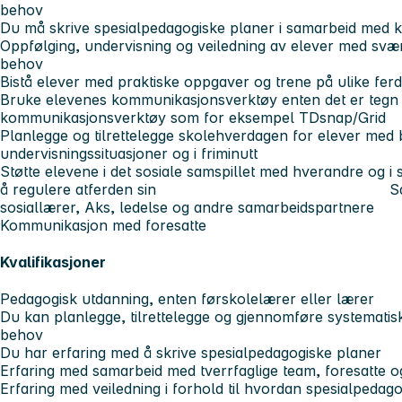
behov
Du må skrive spesialpedagogiske planer i samarbeid med k
Oppfølging, undervisning og veiledning av elever med sv
behov
Bistå elever med praktiske oppgaver og trene på ulike ferd
Bruke elevenes kommunikasjonsverktøy enten det er tegn til 
kommunikasjonsverktøy som for eksempel TDsnap/Grid
Planlegge og tilrettelegge skolehverdagen for elever med b
undervisningssituasjoner og i friminutt
Støtte elevene i det sosiale samspillet med hverandre og i s
å regulere atferden sin Samarbeid m
sosiallærer, Aks, ledelse og andre samarbeidspartnere
Kommunikasjon med foresatte
Kvalifikasjoner
Pedagogisk utdanning, enten førskolelærer eller lærer
Du kan planlegge, tilrettelegge og gjennomføre systematiske 
behov
Du har erfaring med å skrive spesialpedagogiske planer
Erfaring med samarbeid med tverrfaglige team, foresatte o
Erfaring med veiledning i forhold til hvordan spesialpedagog