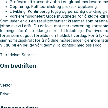
Profesjonelt konsept:
Jobb i en global merkevare med
Opplæring:
Full teoretisk og praktisk opplæring.
Utvikling:
Kontinuerlig faglig og personlig utvikling g
Karrieremuligheter:
Gode muligheter for å klatre karri
Som leder er du en resultatorientert kremmer som brenner
jobbe aktivt i drift. Du er lojal mot merkevaren og konsept
løsninger for å tiltrekke gjester i ditt lokalmiljø. Du trives
foran som et godt forbilde i en hektisk hverdag. For å lyk
gjennomslagskraft for å nå dine målsetninger gjennom tea
Vil du bli en del av vårt team? Ta kontakt med oss i dag!
Tiltredelse: Snarest.
Om bedriften
Sektor
Privat