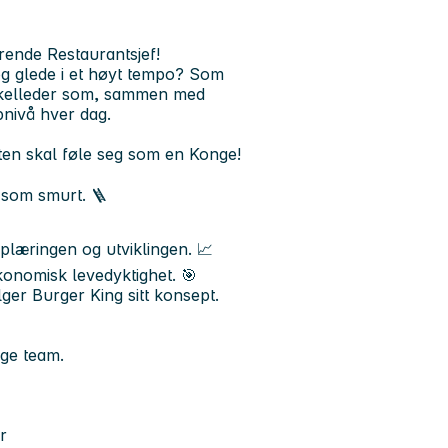
rende Restaurantsjef!
l og glede i et høyt tempo? Som
økkelleder som, sammen med
pnivå hver dag.
esten skal føle seg som en Konge!
 som smurt. 🪜
plæringen og utviklingen. 📈
konomisk levedyktighet. 🎯
lger Burger King sitt konsept.
ige team.
r