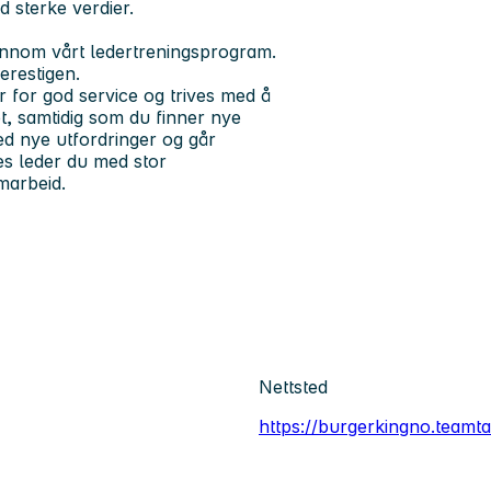
 sterke verdier.
jennom vårt ledertreningsprogram.
erestigen.
 for god service og trives med å
et, samtidig som du finner nye
 med nye utfordringer og går
kes leder du med stor
marbeid.
Nettsted
https://burgerkingno.teamta