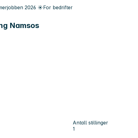
erjobben
2026
☀️
For bedrifter
King Namsos
Antall stillinger
1