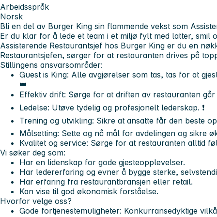
Arbeidsspråk
Norsk
Bli en del av Burger King sin flammende vekst som Assiste
Er du klar for å lede et team i et miljø fylt med latter, smi
Assisterende Restaurantsjef hos Burger King er du en n
Restaurantsjefen, sørger for at restauranten drives på top
Stillingens ansvarsområder:
Guest is King:
Alle avgjørelser som tas, tas for at gj
👑
Effektiv drift:
Sørge for at driften av restauranten går
Ledelse:
Utøve tydelig og profesjonelt lederskap. ❗
Trening og utvikling:
Sikre at ansatte får den beste op
Målsetting:
Sette og nå mål for avdelingen og sikre ø
Kvalitet og service:
Sørge for at restauranten alltid fø
Vi søker deg som:
Har en lidenskap for gode gjesteopplevelser.
Har ledererfaring og evner å bygge sterke, selvstend
Har erfaring fra restaurantbransjen eller retail.
Kan vise til god økonomisk forståelse.
Hvorfor velge oss?
Gode fortjenestemuligheter:
Konkurransedyktige vilkå