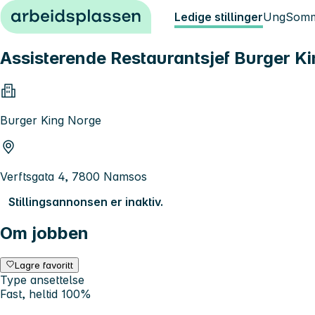
Hopp til innhold
Ledige stillinger
Ung
Somm
Assisterende Restaurantsjef Burger 
Burger King Norge
Verftsgata 4, 7800 Namsos
Stillingsannonsen er inaktiv.
Om jobben
Lagre favoritt
Type ansettelse
Fast, heltid 100%