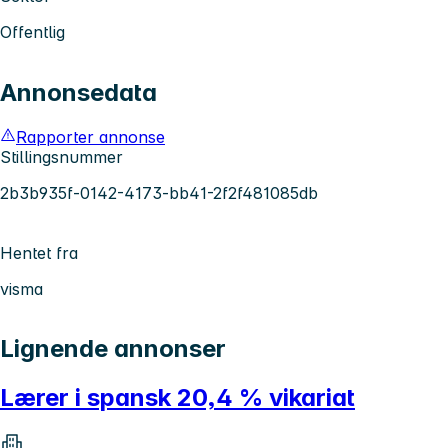
Offentlig
Annonsedata
Rapporter annonse
Stillingsnummer
2b3b935f-0142-4173-bb41-2f2f481085db
Hentet fra
visma
Lignende annonser
Lærer i spansk 20,4 % vikariat