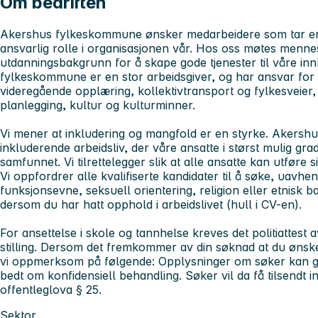
Om bedriften
Akershus fylkeskommune ønsker medarbeidere som tar en ak
ansvarlig rolle i organisasjonen vår. Hos oss møtes menn
utdanningsbakgrunn for å skape gode tjenester til våre i
fylkeskommune er en stor arbeidsgiver, og har ansvar fo
videregående opplæring, kollektivtransport og fylkesveier,
planlegging, kultur og kulturminner.
Vi mener at inkludering og mangfold er en styrke. Akersh
inkluderende arbeidsliv, der våre ansatte i størst mulig gra
samfunnet. Vi tilrettelegger slik at alle ansatte kan utføre s
Vi oppfordrer alle kvalifiserte kandidater til å søke, uavhen
funksjonsevne, seksuell orientering, religion eller etnisk 
dersom du har hatt opphold i arbeidslivet (hull i CV-en).
For ansettelse i skole og tannhelse kreves det politiattest 
stilling. Dersom det fremkommer av din søknad at du ønske
vi oppmerksom på følgende: Opplysninger om søker kan gj
bedt om konfidensiell behandling. Søker vil da få tilsendt i
offentleglova § 25.
Sektor