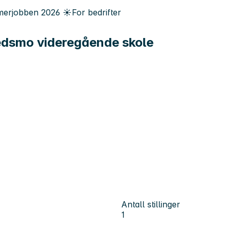
erjobben
2026
☀️
For bedrifter
kedsmo videregående skole
Antall stillinger
1