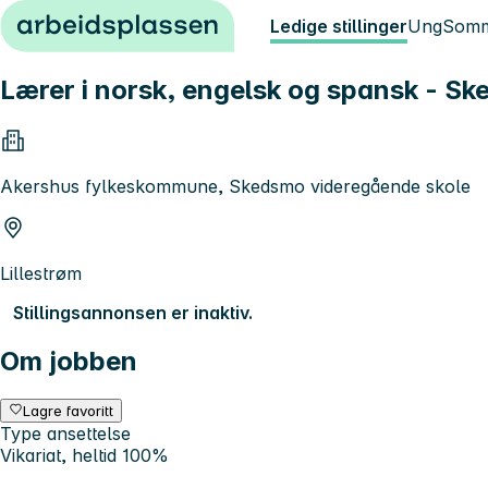
Hopp til innhold
Ledige stillinger
Ung
Somm
Lærer i norsk, engelsk og spansk - S
Akershus fylkeskommune, Skedsmo videregående skole
Lillestrøm
Stillingsannonsen er inaktiv.
Om jobben
Lagre favoritt
Type ansettelse
Vikariat, heltid 100%