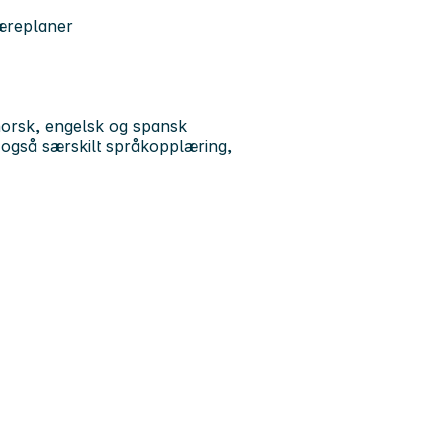
læreplaner
norsk, engelsk og spansk
 også særskilt språkopplæring,