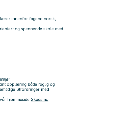
lærer innenfor fagene norsk,
orientert og spennende skole med
miljø"
ant opplæring både faglig og
fremtidige utfordringer med
e vår hjemmeside
Skedsmo