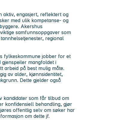
tiv, engasjert, reflektert og
esker med ulik kompetanse- og
nnbyggere. Akershus
r viktige samfunnsoppgaver som
 tannhelsetjenester, regional
us fylkeskommune jobber for et
d gjenspeiler mangfoldet i
itt arbeid på best mulig måte.
gig av alder, kjønnsidentitet,
bakgrunn. Dette gjelder også
av kandidater som får tilbud om
r konfidensiell behandling, gjør
øres offentlig selv om søker har
nformasjon om dette jf.