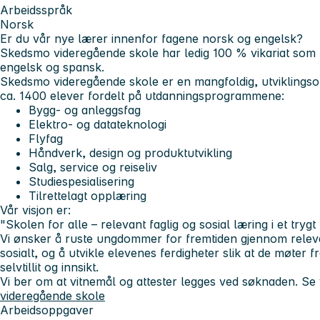
Arbeidsspråk
Norsk
Er du vår nye lærer innenfor fagene norsk og engelsk?
Skedsmo videregående skole har ledig 100 % vikariat som 
engelsk og spansk.
Skedsmo videregående skole er en mangfoldig, utviklings
ca. 1400 elever fordelt på utdanningsprogrammene:
Bygg- og anleggsfag
Elektro- og datateknologi
Flyfag
Håndverk, design og produktutvikling
Salg, service og reiseliv
Studiespesialisering
Tilrettelagt opplæring
Vår visjon er:
"Skolen for alle – relevant faglig og sosial læring i et trygt 
Vi ønsker å ruste ungdommer for fremtiden gjennom relev
sosialt, og å utvikle elevenes ferdigheter slik at de møter 
selvtillit og innsikt.
Vi ber om at vitnemål og attester legges ved søknaden. S
videregående skole
Arbeidsoppgaver