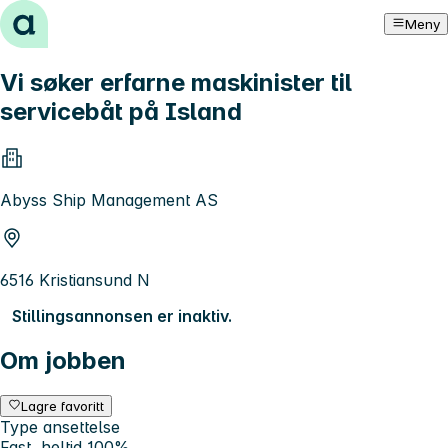
Hopp til innhold
Meny
Vi søker erfarne maskinister til
servicebåt på Island
Abyss Ship Management AS
6516 Kristiansund N
Stillingsannonsen er inaktiv.
Om jobben
Lagre favoritt
Type ansettelse
Fast, heltid 100%