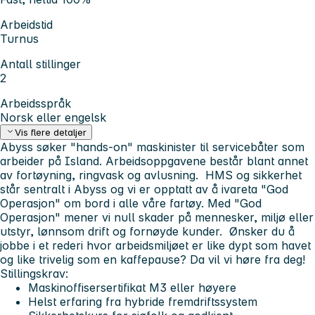
Arbeidstid
Turnus
Antall stillinger
2
Arbeidsspråk
Norsk eller engelsk
Vis flere detaljer
Abyss søker "hands-on" maskinister til servicebåter som
arbeider på Island. Arbeidsoppgavene består blant annet
av fortøyning, ringvask og avlusning.
HMS og sikkerhet
står sentralt i Abyss og vi er opptatt av å ivareta "God
Operasjon" om bord i alle våre fartøy. Med "God
Operasjon" mener vi null skader på mennesker, miljø eller
utstyr, lønnsom drift og fornøyde kunder.
Ønsker du å
jobbe i et rederi hvor arbeidsmiljøet er like dypt som havet
og like trivelig som en kaffepause? Da vil vi høre fra deg!
Stillingskrav:
Maskinoffisersertifikat M3 eller høyere
Helst erfaring fra hybride fremdriftssystem