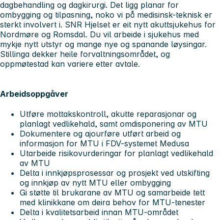
dagbehandling og dagkirurgi. Det ligg planar for
ombygging og tilpasning, noko vi på medisinsk-teknisk er
sterkt involvert i. SNR Hjelset er eit nytt akuttsjukehus for
Nordmøre og Romsdal. Du vil arbeide i sjukehus med
mykje nytt utstyr og mange nye og spanande løysingar.
Stillinga dekker heile forvaltningsområdet, og
oppmøtestad kan variere etter avtale.
Arbeidsoppgåver
Utføre mottakskontroll, akutte reparasjonar og
planlagt vedlikehald, samt omdisponering av MTU
Dokumentere og ajourføre utført arbeid og
informasjon for MTU i FDV-systemet Medusa
Utarbeide risikovurderingar for planlagt vedlikehald
av MTU
Delta i innkjøpsprosessar og prosjekt ved utskifting
og innkjøp av nytt MTU eller ombygging
Gi støtte til brukarane av MTU og samarbeide tett
med klinikkane om deira behov for MTU-tenester
Delta i kvalitetsarbeid innan MTU-området