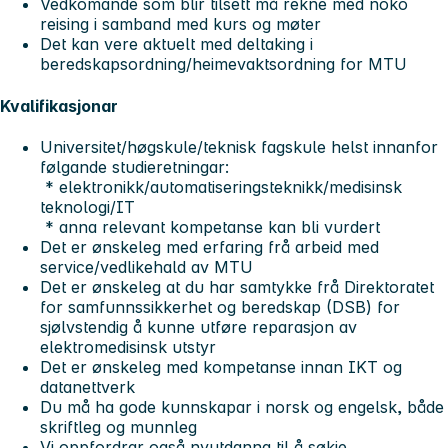
Vedkomande som blir tilsett må rekne med noko
reising i samband med kurs og møter
Det kan vere aktuelt med deltaking i
beredskapsordning/heimevaktsordning for MTU
Kvalifikasjonar
Universitet/høgskule/teknisk fagskule helst innanfor
følgande studieretningar:
* elektronikk/automatiseringsteknikk/medisinsk
teknologi/IT
* anna relevant kompetanse kan bli vurdert
Det er ønskeleg med erfaring frå arbeid med
service/vedlikehald av MTU
Det er ønskeleg at du har samtykke frå Direktoratet
for samfunnssikkerhet og beredskap (DSB) for
sjølvstendig å kunne utføre reparasjon av
elektromedisinsk utstyr
Det er ønskeleg med kompetanse innan IKT og
datanettverk
Du må ha gode kunnskapar i norsk og engelsk, både
skriftleg og munnleg
Vi oppfordrar også nyutdanna til å søkje