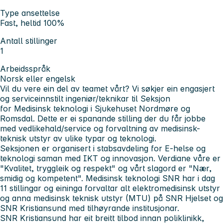
Type ansettelse
Fast, heltid 100%
Antall stillinger
1
Arbeidsspråk
Norsk eller engelsk
Vil du vere ein del av teamet vårt? Vi søkjer ein engasjert
og serviceinnstilt ingeniør/teknikar til Seksjon
for Medisinsk teknologi i Sjukehuset Nordmøre og
Romsdal. Dette er ei spanande stilling der du får jobbe
med vedlikehald/service og forvaltning av medisinsk-
teknisk utstyr av ulike typar og teknologi.
Seksjonen er organisert i stabsavdeling for E-helse og
teknologi saman med IKT og innovasjon. Verdiane våre er
"Kvalitet, tryggleik og respekt" og vårt slagord er "Nær,
smidig og kompetent". Medisinsk teknologi SNR har i dag
11 stillingar og eininga forvaltar alt elektromedisinsk utstyr
og anna medisinsk teknisk utstyr (MTU) på SNR Hjelset og
SNR Kristiansund med tilhøyrande institusjonar.
SNR Kristiansund har eit breitt tilbod innan poliklinikk,