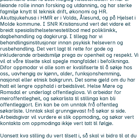
leiande rolle innan forsking og utdanning, og har sterke
fagmiljø knytt til teknisk drift, økonomi og HR.
Akuttsjukehusa i HMR er i Volda, Ålesund, og på Hjelset i
Molde kommune. I SNR Kristiansund vert det vidare eit
breidt spesialisthelsetenestetilbod med poliklinikk,
dagbehandling og dagkirurgi. I tillegg har vi
behandlingsinstitusjonar innan psykisk helsevern og
rusbehandling. Det vert lagt til rette for gode og
inkluderande arbeidsmiljø prega av openheit og respekt. Vi
vil at våre tilsette skal spegle mangfaldet i befolkninga.
Difor oppmodar vi alle som er kvalifiserte til å søkje hos
oss, uavhengig av kjønn, alder, funksjonshemming,
nasjonal eller etnisk bakgrunn. Det same gjeld om du har
hatt eit lengre opphald i arbeidslivet. Helse Møre og
Romsdal er underlagt offentleglova. Vi arbeidar for
meiroffentlegheit, og søkarlista til stillinga kan bli
offentleggjort. Ein kan be om unntak frå offentleg
søkarliste. Unntak skal grunngjevast frå søkar si side.
Arbeidsgivar vil vurdere ei slik oppmoding, og søkar vert
kontakta om oppmodinga ikkje vert tatt til følgje.
Uansett kva stilling du vert tilsett i, så skal vi bidra til at du