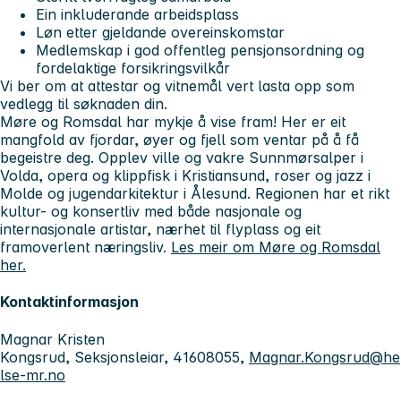
Ein inkluderande arbeidsplass
Løn etter gjeldande overeinskomstar
Medlemskap i god offentleg pensjonsordning og
fordelaktige forsikringsvilkår
Vi ber om at attestar og vitnemål vert lasta opp som
vedlegg til søknaden din.
Møre og Romsdal har mykje å vise fram! Her er eit
mangfold av fjordar, øyer og fjell som ventar på å få
begeistre deg. Opplev ville og vakre Sunnmørsalper i
Volda, opera og klippfisk i Kristiansund, roser og jazz i
Molde og jugendarkitektur i Ålesund. Regionen har et rikt
kultur- og konsertliv med både nasjonale og
internasjonale artistar, nærhet til flyplass og eit
framoverlent næringsliv.
Les meir om Møre og Romsdal
her.
Kontaktinformasjon
Magnar Kristen
Kongsrud, Seksjonsleiar, 41608055,
Magnar.Kongsrud@he
lse-mr.no