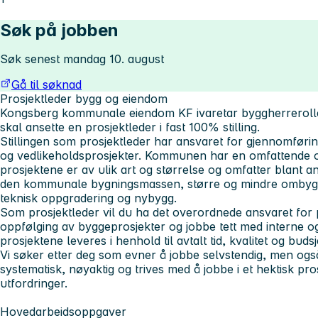
Søk på jobben
Søk senest mandag 10. august
Gå til søknad
Prosjektleder bygg og eiendom
Kongsberg kommunale eiendom KF ivaretar byggherrerol
skal ansette en prosjektleder i fast 100% stilling.
Stillingen som prosjektleder har ansvaret for gjennomfør
og vedlikeholdsprosjekter. Kommunen har en omfattende o
prosjektene er av ulik art og størrelse og omfatter blant a
den kommunale bygningsmassen, større og mindre ombyggin
teknisk oppgradering og nybygg.
Som prosjektleder vil du ha det overordnede ansvaret for
oppfølging av byggeprosjekter og jobbe tett med interne og
prosjektene leveres i henhold til avtalt tid, kvalitet og budsje
Vi søker etter deg som evner å jobbe selvstendig, men ogs
systematisk, nøyaktig og trives med å jobbe i et hektisk 
utfordringer.
Hovedarbeidsoppgaver