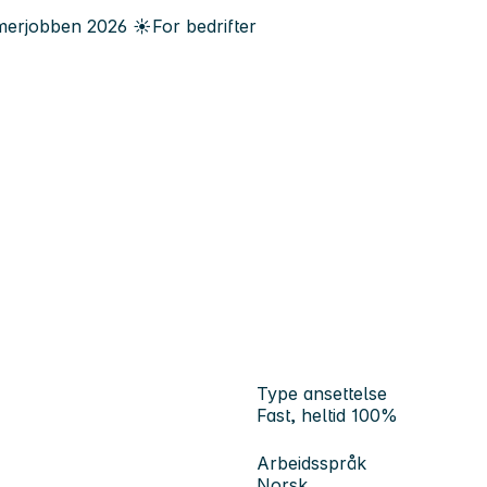
erjobben
2026
☀️
For bedrifter
Type ansettelse
Fast, heltid 100%
Arbeidsspråk
Norsk