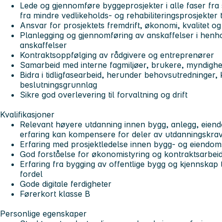
Lede og gjennomføre byggeprosjekter i alle faser fra 
fra mindre vedlikeholds- og rehabiliteringsprosjekter t
Ansvar for prosjektets fremdrift, økonomi, kvalitet 
Planlegging og gjennomføring av anskaffelser i henhol
anskaffelser
Kontraktsoppfølging av rådgivere og entreprenører
Samarbeid med interne fagmiljøer, brukere, myndighe
Bidra i tidligfasearbeid, herunder behovsutredninger
beslutningsgrunnlag
Sikre god overlevering til forvaltning og drift
Kvalifikasjoner
Relevant høyere utdanning innen bygg, anlegg, eiend
erfaring kan kompensere for deler av utdanningskrav
Erfaring med prosjektledelse innen bygg- og eiendom
God forståelse for økonomistyring og kontraktsarbei
Erfaring fra bygging av offentlige bygg og kjennskap t
fordel
Gode digitale ferdigheter
Førerkort klasse B
Personlige egenskaper