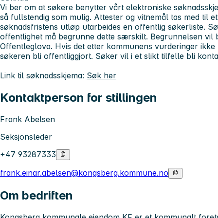
Vi ber om at søkere benytter vårt elektroniske søknadsskje
så fullstendig som mulig. Attester og vitnemål tas med til et 
søknadsfristens utløp utarbeides en offentlig søkerliste. 
offentlighet må begrunne dette særskilt. Begrunnelsen vil bli
Offentleglova. Hvis det etter kommunens vurderinger ikke f
søkeren bli offentliggjort. Søker vil i et slikt tilfelle bli kon
Link til søknadsskjema:
Søk her
Kontaktperson for stillingen
Frank Abelsen
Seksjonsleder
+47 93287333
frank.einar.abelsen@kongsberg.kommune.no
Om bedriften
Kongsberg kommunale eiendom KF er et kommunalt foretak 