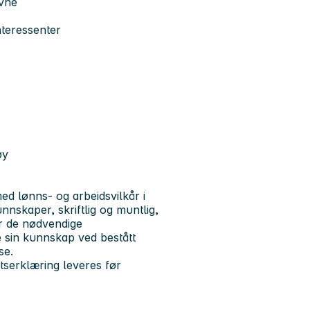
evne
teressenter
øy
d lønns- og arbeidsvilkår i
unnskaper, skriftlig og muntlig,
ar de nødvendige
sin kunnskap ved bestått
se.
etserklæring leveres før