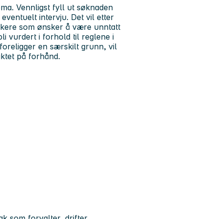
ma. Vennligst fyll ut søknaden
eventuelt intervju. Det vil etter
Søkere som ønsker å være unntatt
 vurdert i forhold til reglene i
oreligger en særskilt grunn, vil
taktet på forhånd.
som forvalter, drifter,