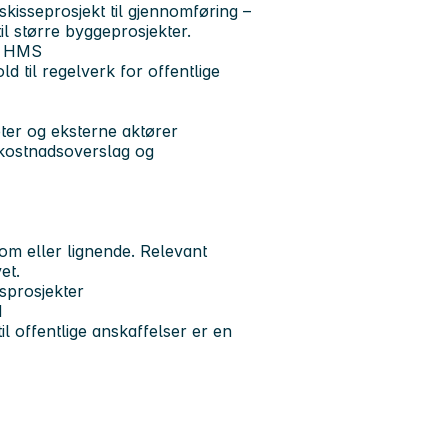
skisseprosjekt til gjennomføring –
il større byggeprosjekter.
og HMS
d til regelverk for offentlige
ter og eksterne aktører
, kostnadsoverslag og
om eller lignende. Relevant
et.
sprosjekter
d
il offentlige anskaffelser er en