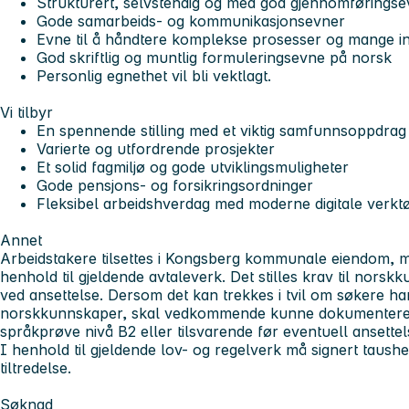
Strukturert, selvstendig og med god gjennomførings
Gode samarbeids- og kommunikasjonsevner
Evne til å håndtere komplekse prosesser og mange in
God skriftlig og muntlig formuleringsevne på norsk
Personlig egnethet vil bli vektlagt.
Vi tilbyr
En spennende stilling med et viktig samfunnsoppdrag
Varierte og utfordrende prosjekter
Et solid fagmiljø og gode utviklingsmuligheter
Gode pensjons- og forsikringsordninger
Fleksibel arbeidshverdag med moderne digitale verkt
Annet
Arbeidstakere tilsettes i Kongsberg kommunale eiendom, me
henhold til gjeldende avtaleverk. Det stilles krav til norskk
ved ansettelse. Dersom det kan trekkes i tvil om søkere h
norskkunnskaper, skal vedkommende kunne dokumentere 
språkprøve nivå B2 eller tilsvarende før eventuell ansettel
I henhold til gjeldende lov- og regelverk må signert taush
tiltredelse.
Søknad