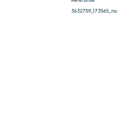
3632759_173565_no
g