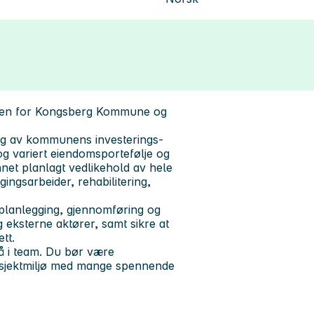
len for Kongsberg Kommune og
ing av kommunens investerings-
g variert eiendomsportefølje og
nnet planlagt vedlikehold av hele
gsarbeider, rehabilitering,
 planlegging, gjennomføring og
 eksterne aktører, samt sikre at
tt.
å i team. Du bør være
prosjektmiljø med mange spennende