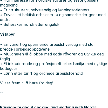
• Har interesse for nordiske råvarer og sesongbasert
matlaging
• Er strukturert, selvstendig og løsningsorientert
• Trives i et hektisk arbeidsmiljø og samarbeider godt med
andre
• Behersker norsk eller engelsk
Vi tilbyr
• En variert og spennende arbeidshverdag med stor
bredde i arbeidsoppgavene
• Muligheten til å jobbe med gode råvarer og utvikle deg
faglig
• Et inkluderende og profesjonelt arbeidsmiljø med dyktige
kollegaer
• Lønn etter tariff og ordnede arbeidsforhold
Vi ser frem til å høre fra deg!
--
Passionate about cooking and working with Nordic