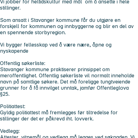
Vi jobber for heltidskultur med mål om å ansette i hele
stillinger.
Som ansatt i Stavanger kommune får du utgjøre en
forskjell for kommunen og innbyggerne og blir en del av
en spennende storbyregion.
Vi bygger fellesskap ved å være nære, åpne og
nyskapende
Offentlig søkerliste:
Stavanger kommune praktiserer prinsippet om
meroffentlighet. Offentlig søkerliste vil normalt inneholde
navn på samtlige søkere. Det må foreligge tungtveiende
grunner for å få innvilget unntak, jamfør Offentleglova
§25.
Politiattest:
Gyldig politiattest må fremlegges før tiltredelse for
stillinger der det er påkrevd iht. lovverk.
Vedlegg:
Attester, vitnemål og vedlegg må legges ved søknaden. Vi