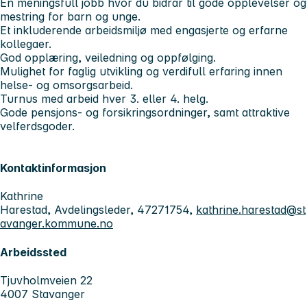
En meningsfull jobb hvor du bidrar til gode opplevelser og
mestring for barn og unge.
Et inkluderende arbeidsmiljø med engasjerte og erfarne
kollegaer.
God opplæring, veiledning og oppfølging.
Mulighet for faglig utvikling og verdifull erfaring innen
helse- og omsorgsarbeid.
Turnus med arbeid hver 3. eller 4. helg.
Gode pensjons- og forsikringsordninger, samt attraktive
velferdsgoder.
Kontaktinformasjon
Kathrine
Harestad, Avdelingsleder, 47271754,
kathrine.harestad@st
avanger.kommune.no
Arbeidssted
Tjuvholmveien 22
4007 Stavanger