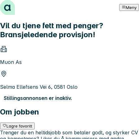
Hopp til innhold
Meny
Vil du tjene fett med penger?
Bransjeledende provisjon!
Muon As
Selma Ellefsens Vei 6, 0581 Oslo
Stillingsannonsen er inaktiv.
Om jobben
Lagre favoritt
Trenger du en heltidsjobb som betaler godt, og styrker CV
og kompetanse? Liker du å kommunisere med andre