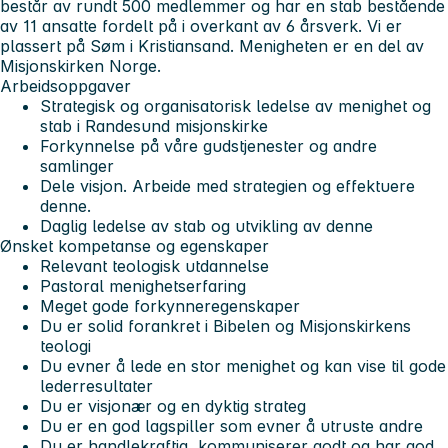
består av rundt 500 medlemmer og har en stab bestående
av 11 ansatte fordelt på i overkant av 6 årsverk. Vi er
plassert på Søm i Kristiansand. Menigheten er en del av
Misjonskirken Norge.
Arbeidsoppgaver
Strategisk og organisatorisk ledelse av menighet og
stab i Randesund misjonskirke
Forkynnelse på våre gudstjenester og andre
samlinger
Dele visjon. Arbeide med strategien og effektuere
denne.
Daglig ledelse av stab og utvikling av denne
Ønsket kompetanse og egenskaper
Relevant teologisk utdannelse
Pastoral menighetserfaring
Meget gode forkynneregenskaper
Du er solid forankret i Bibelen og Misjonskirkens
teologi
Du evner å lede en stor menighet og kan vise til gode
lederresultater
Du er visjonær og en dyktig strateg
Du er en god lagspiller som evner å utruste andre
Du er handlekraftig, kommuniserer godt og har god