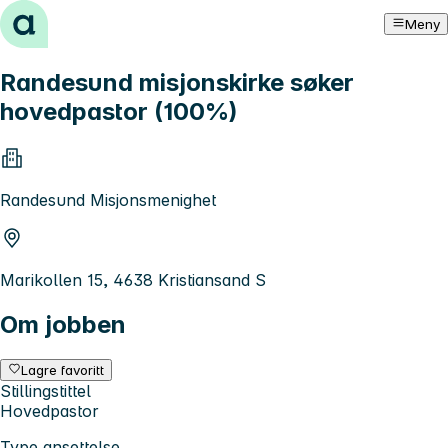
Hopp til innhold
Meny
Randesund misjonskirke søker
hovedpastor (100%)
Randesund Misjonsmenighet
Marikollen 15, 4638 Kristiansand S
Om jobben
Lagre favoritt
Stillingstittel
Hovedpastor
Type ansettelse