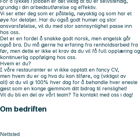
For å lykkes i jobben
er det viktig at du er selvstendig,
grundig i din arbeidsutførelse og effektiv.
Vi ser etter deg
som er pålitelig, nøyaktig og som har et
øye for detaljer. Har du også godt humør og stor
ansvarsfølelse, vil du med stor sannsynlighet passe inn
hos oss.
Det er en fordel å snakke godt norsk, men engelsk går
også bra. Du må gjerne ha erfaring fra renholdsarbeid fra
før, men dette er ikke et krav da du vil få full opplæring og
kontinuerlig oppfølging hos oss.
Hvem er du?
I våre restauranter er vi ikke opptatt en fancy CV,
men hvem
du er
og hva
du kan tilføre
, og (viktigst av
alt) at du vil gi 100% hver dag for å behandle hver eneste
gjest som en konge gjemmom ditt bidrag til renslighet!
Vil du bli en del av vårt team? Ta kontakt med oss i dag!
Om bedriften
Nettsted