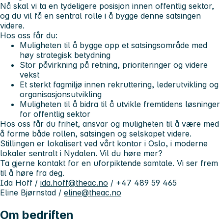
Nå skal vi ta en tydeligere posisjon innen offentlig sektor,
og du vil få en sentral rolle i å bygge denne satsingen
videre.
Hos oss får du:
Muligheten til å bygge opp et satsingsområde med
høy strategisk betydning
Stor påvirkning på retning, prioriteringer og videre
vekst
Et sterkt fagmiljø innen rekruttering, lederutvikling og
organisasjonsutvikling
Muligheten til å bidra til å utvikle fremtidens løsninger
for offentlig sektor
Hos oss får du frihet, ansvar og muligheten til å være med
å forme både rollen, satsingen og selskapet videre.
Stillingen er lokalisert ved vårt kontor i Oslo, i moderne
lokaler sentralt i Nydalen.
Vil du høre mer?
Ta gjerne kontakt for en uforpiktende samtale. Vi ser frem
til å høre fra deg.
Ida Hoff /
ida.hoff@theac.no
/ +47 489 59 465
Eline Bjørnstad /
eline@theac.no
Om bedriften