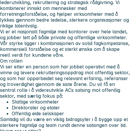
lederutvikling, rekruttering og strategisk rådgivning. Vi
kombinerer innsikt om mennesker med
forretningsforståelse, og hjelper virksomheter med å
lykkes gjennom bedre ledelse, sterkere organisasjoner og
riktige talentvalg.
Vi er et nasjonalt fagmiljø med kontorer over hele landet,
og jobber tett på både private og offentlige virksomheter.
Vår styrke ligger i kombinasjonen av solid fagkompetanse,
kommersiell forståelse og et sterkt ønske om å skape
reell verdi for kundene våre.
Om rollen
Vi ser etter en person som har jobbet operativt med å
vinne og levere rekrutteringsoppdrag mot offentlig sektor,
og som har opparbeidet seg relevant erfaring, referanser
og troverdighet gjennom de siste årene. Du vil få en
sentral rolle i å videreutvikle ACs satsing mot offentlig
sektor, med særlig fokus på:
Statlige virksomheter
Direktorater og etater
Offentlig eide selskaper
Samtidig vil du være en viktig bidragsyter i å bygge opp et
sterkere fagmiljø og team rundt denne satsingen over tid.
Hvem ser vi etter?