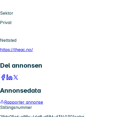
Sektor
Privat
Nettsted
https://theac.no/
Del annonsen
Annonsedata
Rapporter annonse
Stillingsnummer
29dc05e6-e99c-46a8-a586-d3f40301ceba