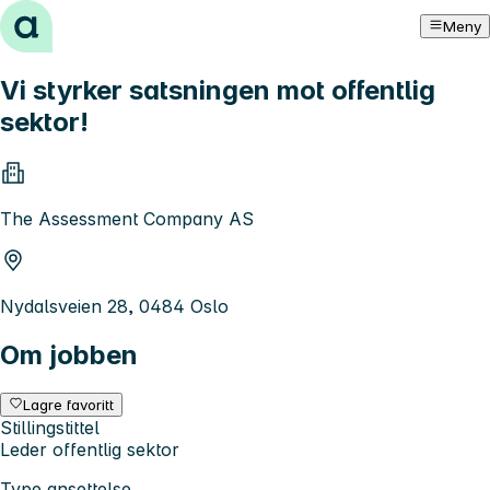
Hopp til innhold
Meny
Vi styrker satsningen mot offentlig
sektor!
The Assessment Company AS
Nydalsveien 28, 0484 Oslo
Om jobben
Lagre favoritt
Stillingstittel
Leder offentlig sektor
Type ansettelse