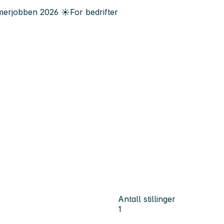
erjobben
2026
☀️
For bedrifter
Antall stillinger
1