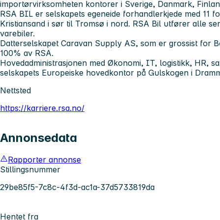
importørvirksomheten kontorer i Sverige, Danmark, Finlan
RSA BIL er selskapets egeneide forhandlerkjede med 11 for
Kristiansand i sør til Tromsø i nord. RSA Bil utfører alle s
varebiler.
Datterselskapet Caravan Supply AS, som er grossist for B
100% av RSA.
Hovedadministrasjonen med Økonomi, IT, logistikk, HR, sa
selskapets Europeiske hovedkontor på Gulskogen i Dram
Nettsted
https://karriere.rsa.no/
Annonsedata
Rapporter annonse
Stillingsnummer
29be85f5-7c8c-4f3d-ac1a-37d5733819da
Hentet fra