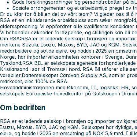
Gode forsikringsordninger og personalrabatter på bil,
Sosiale arrangementer og et arbeidsmiljø preget av t
Er du klar for å bli en del av vårt team? Vi gleder oss til å 
RSA er en inkluderende arbeidsplass som søker mangfold
aldersspredning. Vi oppfordrer alle kvalifiserte kandidater t
Vi behandler søknader fortløpende, og stillingen kan bli be
Om RSA:
RSA er et ledende selskap i bransjen og importør 
merkene Suzuki, Isuzu, Maxus, BYD, JAC og KGM. Selskap
medarbeidere og solide eiere, og hadde i 2025 en omsetning
Norge, har importørvirksomheten kontorer i Sverige, Dan
Tyskland.
RSA BIL er selskapets egeneide forhandlerkjede m
Kristiansand i sør til Tromsø i nord. RSA Bil utfører alle s
varebiler.
Datterselskapet Caravan Supply AS, som er gross
markedet, eies 100% av RSA.
Hovedadministrasjonen med Økonomi, IT, logistikk, HR, sa
selskapets Europeiske hovedkontor på Gulskogen i Dram
Om bedriften
RSA er et ledende selskap i bransjen og importør av kjøre
Isuzu, Maxus, BYD, JAC og KGM. Selskapet har dyktige, e
eiere, og hadde i 2025 en omsetning på NOK 5,6 mrd. I tille