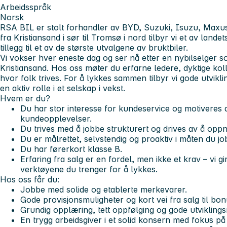
Arbeidsspråk
Norsk
RSA BIL er stolt forhandler av BYD, Suzuki, Isuzu, Maxu
fra Kristiansand i sør til Tromsø i nord tilbyr vi et av land
tillegg til et av de største utvalgene av bruktbiler.
Vi vokser hver eneste dag og ser nå etter en nybilselger s
Kristiansand. Hos oss møter du erfarne ledere, dyktige koll
hvor folk trives. For å lykkes sammen tilbyr vi gode utvikli
en aktiv rolle i et selskap i vekst.
Hvem er du?
Du har stor interesse for kundeservice og motiveres
kundeopplevelser.
Du trives med å jobbe strukturert og drives av å oppn
Du er målrettet, selvstendig og proaktiv i måten du jo
Du har førerkort klasse B.
Erfaring fra salg er en fordel, men ikke et krav – vi g
verktøyene du trenger for å lykkes.
Hos oss får du:
Jobbe med solide og etablerte merkevarer.
Gode provisjonsmuligheter og kort vei fra salg til bon
Grundig opplæring, tett oppfølging og gode utviklings
En trygg arbeidsgiver i et solid konsern med fokus p