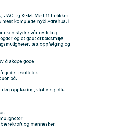
s, JAC og KGM. Med 11 butikker
ets mest komplette nybilvarehus, i
om kan styrke vår avdeling i
egaer og et godt arbeidsmiljø
ngsmuligheter, tett oppfølging og
 av å skape gode
å gode resultater.
bber på.
ir deg opplæring, støtte og alle
us.
muligheter.
å bærekraft og mennesker.