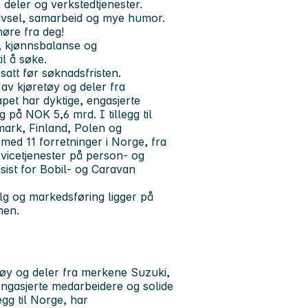
 deler og verkstedtjenester.
rivsel, samarbeid og mye humor.
høre fra deg!
, kjønnsbalanse og
il å søke.
satt før søknadsfristen.
av kjøretøy og deler fra
et har dyktige, engasjerte
 på NOK 5,6 mrd. I tillegg til
mark, Finland, Polen og
ed 11 forretninger i Norge, fra
ervicetjenester på person- og
ist for Bobil- og Caravan
lg og markedsføring ligger på
men.
tøy og deler fra merkene Suzuki,
ngasjerte medarbeidere og solide
gg til Norge, har