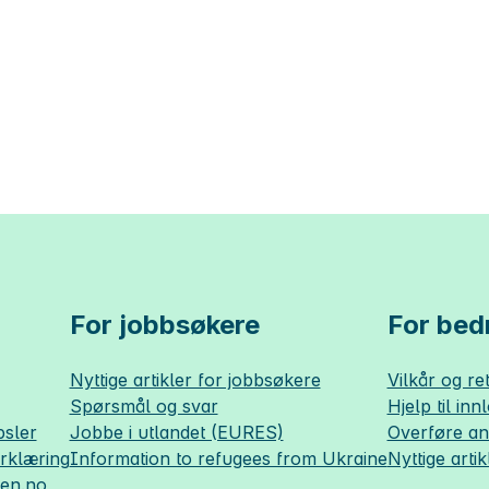
For jobbsøkere
For bedr
Nyttige artikler for jobbsøkere
Vilkår og ret
Spørsmål og svar
Hjelp til inn
sler
Jobbe i utlandet (EURES)
Overføre a
erklæring
Information to refugees from Ukraine
Nyttige artik
sen.no