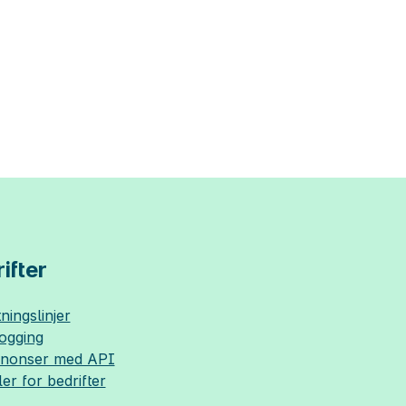
ifter
ningslinjer
logging
nnonser med API
ler for bedrifter