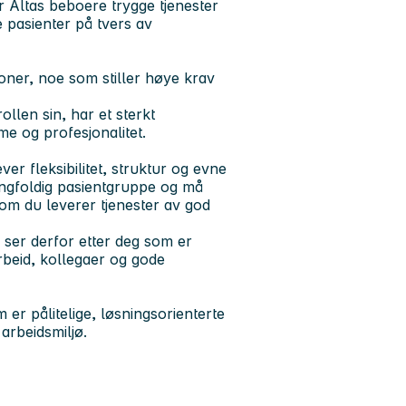
er Altas beboere trygge tjenester
e pasienter på tvers av
oner, noe som stiller høye krav
llen sin, har et sterkt
e og profesjonalitet.
ver fleksibilitet, struktur og evne
angfoldig pasientgruppe og må
om du leverer tjenester av god
 ser derfor etter deg som er
rbeid, kollegaer og gode
er pålitelige, løsningsorienterte
 arbeidsmiljø.