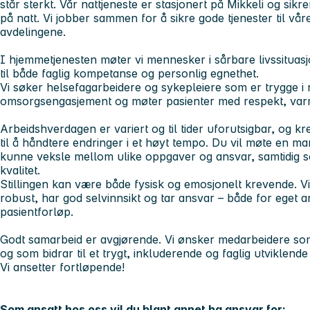
står sterkt. Vår nattjeneste er stasjonert på Mikkeli og sikr
på natt. Vi jobber sammen for å sikre gode tjenester til vår
avdelingene.
I hjemmetjenesten møter vi mennesker i sårbare livssituasj
til både faglig kompetanse og personlig egnethet.
Vi søker helsefagarbeidere og sykepleiere som er trygge i ro
omsorgsengasjement og møter pasienter med respekt, varm
Arbeidshverdagen er variert og til tider uforutsigbar, og kre
til å håndtere endringer i et høyt tempo. Du vil møte en m
kunne veksle mellom ulike oppgaver og ansvar, samtidig s
kvalitet.
Stillingen kan være både fysisk og emosjonelt krevende. Vi
robust, har god selvinnsikt og tar ansvar – både for eget a
pasientforløp.
Godt samarbeid er avgjørende. Vi ønsker medarbeidere som 
og som bidrar til et trygt, inkluderende og faglig utviklende
Vi ansetter fortløpende!
Som ansatt hos oss vil du blant annet ha ansvar for: