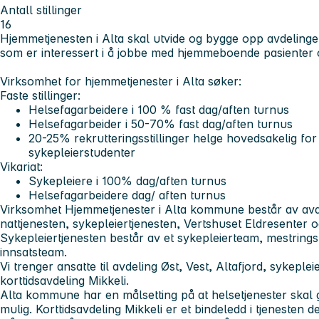
Antall stillinger
16
Hjemmetjenesten i Alta skal utvide og bygge opp avdelinge
som er interessert i å jobbe med hjemmeboende pasienter o
Virksomhet for hjemmetjenester i Alta søker:
Faste stillinger:
Helsefagarbeidere i 100 % fast dag/aften turnus
Helsefagarbeider i 50-70% fast dag/aften turnus
20-25% rekrutteringsstillinger helge hovedsakelig fo
sykepleierstudenter
Vikariat:
Sykepleiere i 100% dag/aften turnus
Helsefagarbeidere dag/ aften turnus
Virksomhet Hjemmetjenester i Alta kommune består av avdel
nattjenesten, sykepleiertjenesten, Vertshuset Eldresenter o
Sykepleiertjenesten består av et sykepleierteam, mestrings
innsatsteam.
Vi trenger ansatte til avdeling Øst, Vest, Altafjord, sykeple
korttidsavdeling Mikkeli.
Alta kommune har en målsetting på at helsetjenester skal g
mulig. Korttidsavdeling Mikkeli er et bindeledd i tjenesten 