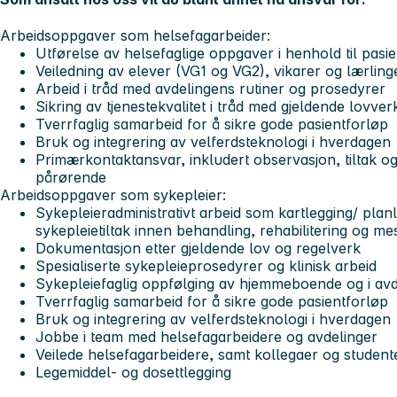
Arbeidsoppgaver som helsefagarbeider:
Utførelse av helsefaglige oppgaver i henhold til pas
Veiledning av elever (VG1 og VG2), vikarer og lærling
Arbeid i tråd med avdelingens rutiner og prosedyrer
Sikring av tjenestekvalitet i tråd med gjeldende lovver
Tverrfaglig samarbeid for å sikre gode pasientforløp
Bruk og integrering av velferdsteknologi i hverdagen
Primærkontaktansvar, inkludert observasjon, tiltak o
pårørende
Arbeidsoppgaver som sykepleier
:
Sykepleieradministrativt arbeid som kartlegging/ plan
sykepleietiltak innen behandling, rehabilitering og me
Dokumentasjon etter gjeldende lov og regelverk
Spesialiserte sykepleieprosedyrer og klinisk arbeid
Sykepleiefaglig oppfølging av hjemmeboende og i avd
Tverrfaglig samarbeid for å sikre gode pasientforløp
Bruk og integrering av velferdsteknologi i hverdagen
Jobbe i team med helsefagarbeidere og avdelinger
Veilede helsefagarbeidere, samt kollegaer og student
Legemiddel- og dosettlegging