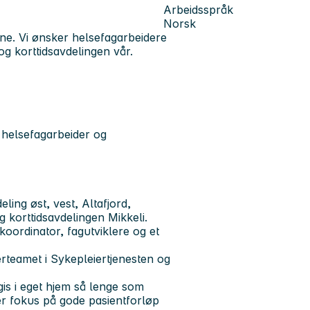
Arbeidsspråk
Norsk
ne. Vi ønsker helsefagarbeidere
g korttidsavdelingen vår.
r helsefagarbeider og
ing øst, vest, Altafjord,
g korttidsavdelingen Mikkeli.
koordinator, fagutviklere og et
ierteamet i Sykepleiertjenesten og
is i eget hjem så lenge som
der fokus på gode pasientforløp