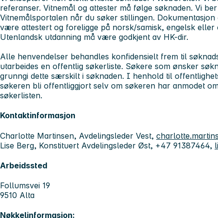
referanser. Vitnemål og attester må følge søknaden. Vi ber
Vitnemålsportalen når du søker stillingen. Dokumentasjon
være attestert og foreligge på norsk/samisk, engelsk eller 
Utenlandsk utdanning må være godkjent av HK-dir.
Alle henvendelser behandles konfidensielt frem til søknadsf
utarbeides en offentlig søkerliste. Søkere som ønsker søkn
grunngi dette særskilt i søknaden. I henhold til offentlig
søkeren bli offentliggjort selv om søkeren har anmodet om 
søkerlisten.
Kontaktinformasjon
Charlotte Martinsen, Avdelingsleder Vest,
charlotte.marti
Lise Berg, Konstituert Avdelingsleder Øst, +47 91387464,
Arbeidssted
Follumsvei 19
9510 Alta
Nøkkelinformasjon: