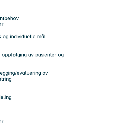
ientbehov
er
k og individuelle mål
g oppfølging av pasienter og
legging/evaluering av
string
eling
er