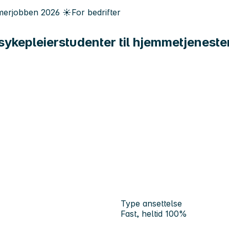
erjobben
2026
☀️
For bedrifter
sykepleierstudenter til hjemmetjeneste
Type ansettelse
Fast, heltid 100%