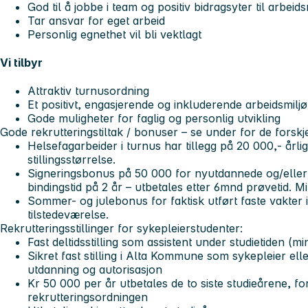
God til å jobbe i team og positiv bidragsyter til arbeids
Tar ansvar for eget arbeid
Personlig egnethet vil bli vektlagt
Vi tilbyr
Attraktiv turnusordning
Et positivt, engasjerende og inkluderende arbeidsmiljø
Gode muligheter for faglig og personlig utvikling
Gode rekrutteringstiltak / bonuser – se under for de forskj
Helsefagarbeider i turnus har tillegg på 20 000,- årli
stillingsstørrelse.
Signeringsbonus på 50 000 for nyutdannede og/eller
bindingstid på 2 år – utbetales etter 6mnd prøvetid. 
Sommer- og julebonus for faktisk utført faste vakter 
tilstedeværelse.
Rekrutteringsstillinger for sykepleierstudenter:
Fast deltidsstilling som assistent under studietiden (
Sikret fast stilling i Alta Kommune som sykepleier elle
utdanning og autorisasjon
Kr 50 000 per år utbetales de to siste studieårene, for
rekrutteringsordningen