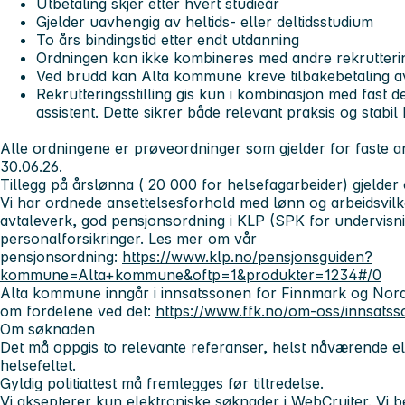
Utbetaling skjer etter hvert studieår
Gjelder uavhengig av heltids- eller deltidsstudium
To års bindingstid etter endt utdanning
Ordningen kan ikke kombineres med andre rekruttering
Ved brudd kan Alta kommune kreve tilbakebetaling av
Rekrutteringsstilling gis kun i kombinasjon med fast de
assistent. Dette sikrer både relevant praksis og stabi
Alle ordningene er prøveordninger som gjelder for faste ans
30.06.26.
Tillegg på årslønna ( 20 000 for helsefagarbeider) gjelder og
Vi har ordnede ansettelsesforhold med lønn og arbeidsvilkår
avtaleverk, god pensjonsordning i KLP (SPK for undervisn
personalforsikringer. Les mer om vår
pensjonsordning:
https://www.klp.no/pensjonsguiden?
kommune=Alta+kommune&oftp=1&produkter=1234#/0
Alta kommune inngår i innsatssonen for Finnmark og Nor
om fordelene ved det:
https://www.ffk.no/om-oss/innsatss
Om søknaden
Det må oppgis to relevante referanser, helst nåværende elle
helsefeltet.
Gyldig politiattest må fremlegges før tiltredelse.
Vi aksepterer kun elektroniske søknader i WebCruiter. Vi b