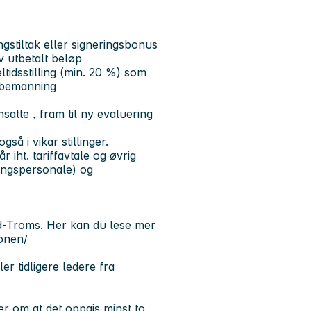
stiltak eller signeringsbonus
 utbetalt beløp
ltidsstilling (min. 20 %) som
l bemanning
atte , fram til ny evaluering
så i vikar stillinger.
 iht. tariffavtale og øvrig
ingspersonale) og
d-Troms.
Her kan du lese mer
onen/
r tidligere ledere fra
er om at det oppgis minst to