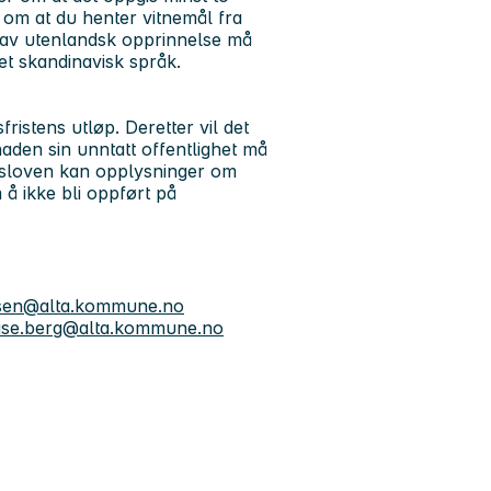
 om at du henter vitnemål fra
 av utenlandsk opprinnelse må
et skandinavisk språk.
ristens utløp. Deretter vil det
aden sin unntatt offentlighet må
hetsloven kan opplysninger om
å ikke bli oppført på
nsen@alta.kommune.no
lise.berg@alta.kommune.no