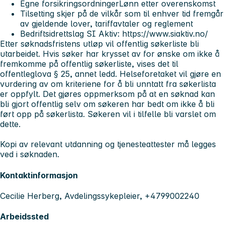
Egne forsikringsordningerLønn etter overenskomst
Tilsetting skjer på de vilkår som til enhver tid fremgår
av gjeldende lover, tariffavtaler og reglement
Bedriftsidrettslag SI Aktiv: https://www.siaktiv.no/
Etter søknadsfristens utløp vil offentlig søkerliste bli
utarbeidet. Hvis søker har krysset av for ønske om ikke å
fremkomme på offentlig søkerliste, vises det til
offentleglova § 25, annet ledd. Helseforetaket vil gjøre en
vurdering av om kriteriene for å bli unntatt fra søkerlista
er oppfylt. Det gjøres oppmerksom på at en søknad kan
bli gjort offentlig selv om søkeren har bedt om ikke å bli
ført opp på søkerlista. Søkeren vil i tilfelle bli varslet om
dette.
Kopi av relevant utdanning og tjenesteattester må legges
ved i søknaden.
Kontaktinformasjon
Cecilie Herberg, Avdelingssykepleier, +4799002240
Arbeidssted