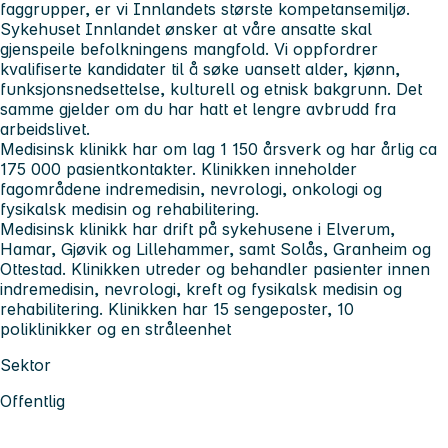
faggrupper, er vi Innlandets største kompetansemiljø.
Sykehuset Innlandet
ønsker at våre ansatte skal
gjenspeile befolkningens mangfold. Vi oppfordrer
kvalifiserte kandidater til å søke uansett alder, kjønn,
funksjonsnedsettelse, kulturell og etnisk bakgrunn. Det
samme gjelder om du har hatt et lengre avbrudd fra
arbeidslivet.
Medisinsk klinikk
har om lag 1 150 årsverk og har årlig ca
175 000 pasientkontakter. Klinikken inneholder
fagområdene indremedisin, nevrologi, onkologi og
fysikalsk medisin og rehabilitering.
Medisinsk klinikk har drift på sykehusene i Elverum,
Hamar, Gjøvik og Lillehammer, samt Solås, Granheim og
Ottestad. Klinikken utreder og behandler pasienter innen
indremedisin, nevrologi, kreft og fysikalsk medisin og
rehabilitering. Klinikken har 15 sengeposter, 10
poliklinikker og en stråleenhet
Sektor
Offentlig