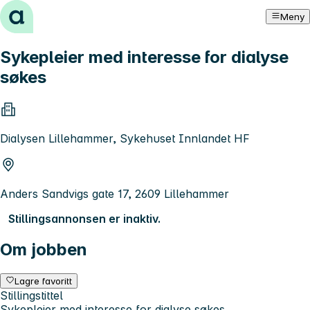
Hopp til innhold
Meny
Sykepleier med interesse for dialyse
søkes
Dialysen Lillehammer, Sykehuset Innlandet HF
Anders Sandvigs gate 17, 2609 Lillehammer
Stillingsannonsen er inaktiv.
Om jobben
Lagre favoritt
Stillingstittel
Sykepleier med interesse for dialyse søkes