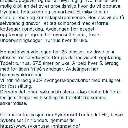
arbeidsoppgaver og har et høyt faglig nivå. Her er det
mulig å bli en del av et arbeidsmiljø hvor du vil oppleve
trygghet, fellesskap og samarbeid. Et miljø som er
stimulerende og kunnskapsfremmende. Hos oss vil du få
selvstendig ansvar i et tett samarbeid med erfarne
kollegaer rundt deg. Avdelingen har et eget
opplæringsprogram for nyansatte samt, faste
undervisningsdager i turnus hver 12 uke.
Hemodialyseavdelingen har 25 plasser, av disse er 4
plasser for selvdialyse. Der gis det individuell opplæring.
Todelt turnus, 37,5 timer pr uke. Arbeid hver 3. lørdag
med for tiden fri på søndager. Avdelingen har
hjemmevaktordning.
Vi har nå ledig 80% svangerskapsvikariat med mulighet
for fast stilling.
Dersom det innen søknadsfristens utløp skulle bli flere
ledige stillinger vil tilsetting bli foretatt fra samme
søkermasse.
For mer informasjon om Sykehuset Innlandet HF, besøk
Sykehuset Innlandets hjemmeside:
https://www.sykehuset-innlandet.no/