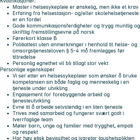
Kvalifikasjoner:
Master i helsesykepleie er ønskelig, men ikke et krav
Erfaring fra helsestasjon- og/eller skolehelsetjeneste
er en fordel
Gode kommunikasjonsferdigheter og trygg muntlig og
skriftlig fremstillingsevne på norsk
Førerkort klasse B
Politiattest uten anmerkninger i henhold til helse- og
omsorgstjenesteloven § 5-4 må fremlegges før
tiltredelse
Personlig egnethet vil bli tillagt stor vekt
Personlige egenskaper
Vi ser etter en helsessykepleier som ønsker å bruke
kompetansen sin både faglig og menneskelig i en
tjeneste under utvikling
Engasjement for forebyggende arbeid og
tjenesteutvikling
Evne til å arbeide selvstendig i en liten tjeneste
Trives med samarbeid og fungerer svært godt i
tverrfaglige team
Møter barn, unge og familier med trygghet, empati
og respekt
Har høy etisk bevissthet og ivaretar taushetsplikten