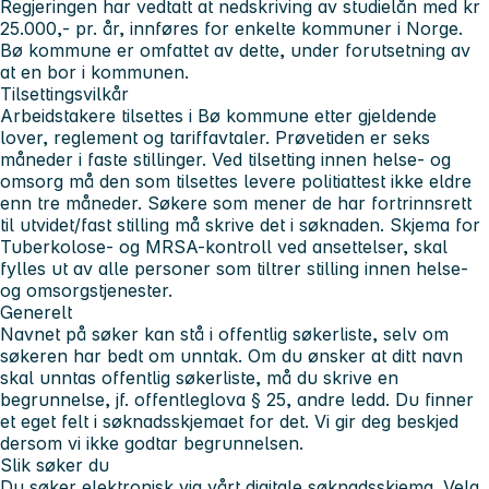
Regjeringen har vedtatt at nedskriving av studielån med kr
25.000,- pr. år, innføres for enkelte kommuner i Norge.
Bø kommune er omfattet av dette, under forutsetning av
at en bor i kommunen.
Tilsettingsvilkår
Arbeidstakere tilsettes i Bø kommune etter gjeldende
lover, reglement og tariffavtaler. Prøvetiden er seks
måneder i faste stillinger. Ved tilsetting innen helse- og
omsorg må den som tilsettes levere politiattest ikke eldre
enn tre måneder. Søkere som mener de har fortrinnsrett
til utvidet/fast stilling må skrive det i søknaden. Skjema for
Tuberkolose- og MRSA-kontroll ved ansettelser, skal
fylles ut av alle personer som tiltrer stilling innen helse-
og omsorgstjenester.
Generelt
Navnet på søker kan stå i offentlig søkerliste, selv om
søkeren har bedt om unntak. Om du ønsker at ditt navn
skal unntas offentlig søkerliste, må du skrive en
begrunnelse, jf. offentleglova § 25, andre ledd. Du finner
et eget felt i søknadsskjemaet for det. Vi gir deg beskjed
dersom vi ikke godtar begrunnelsen.
Slik søker du
Du søker elektronisk via vårt digitale søknadsskjema. Velg