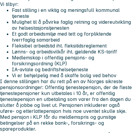
Vi tilbyr:
Fast stilling i en viktig og meningsfull kommunal
tjeneste
Mulighet til å påvirke faglig retning og videreutvikling
av helsestasjonstjenesten
Et godt arbeidsmiljø med tett og forpliktende
tverrfaglig samarbeid
Fleksibel arbeidstid iht. fleksitidsreglement
Lønns- og arbeidsvilkår iht. gjeldende KS-tariff
Medlemskap i offentlig pensjons- og
forsikringsordning (KLP)
IA-avtale og bedriftshelsetjeneste
Vi er behjelpelig med å skaffe bolig ved behov
I denne stillingen har du rett på en av Norges sikreste
pensjonsordninger: Offentlig tjenestepensjon, der de fleste
tjenestepensjoner kun utbetales i 10 år, er offentlig
tjenestepensjon en utbetaling som varer fra den dagen du
slutter å jobbe og livet ut. Pensjonen inkluderer også
uføre- og etterlattepensjon hvis noe uventet skulle skje.
Med pensjon i KLP får du meldlemspris og gunstige
betingelser på en rekke bank-, forsikrings- og
spareprodukter.