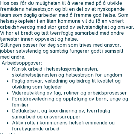
Hos oss får du muligheten til å være med på å utvikle
fremtidens helsestasjon og bli en del av et nyskapende
team som daglig arbeider med å fremme god helse. Som
helsesykepleier i en liten kommune vil du få en variert
arbeidshverdag med stor grad av selvstendighet og ansvar.
Vi har et bredt og tett tverrfaglig samarbeid med andre
tjenester innen oppvekst og helse.
Stillingen passer for deg som som trives med ansvar,
jobber selvstendig og samtidig fungerer godt i samspill
med andre.
Arbeidsoppgaver:
Klinisk arbeid i helsestasjonstjenesten,
skolehelsetjenesten og helsestasjon for ungdom
Faglig ansvar, veiledning og bidrag til kvalitet og
utvikling som fagleder
Videreutvikling av fag, rutiner og arbeidsprosesser
Foreldreveiledning og oppfølging av barn, unge og
familier
Deltakelse i, og koordinering av, tverrfaglig
samarbeid og ansvarsgrupper
Aktiv rolle i kommunens helsefremmende og
forebyggende arbeid